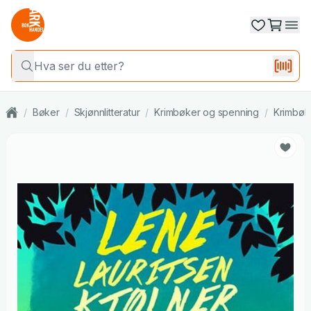
/
Bøker
/
Skjønnlitteratur
/
Krimbøker og spenning
/
Krimbøk