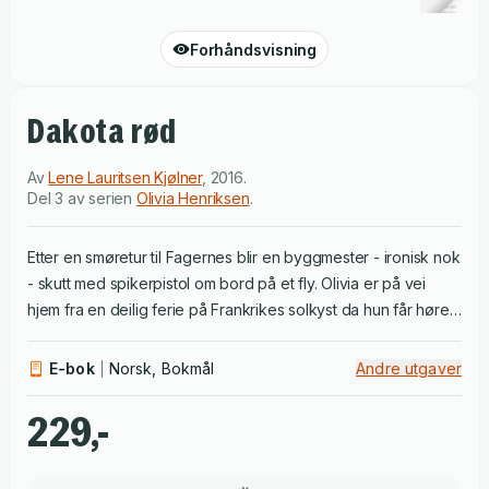
Forhåndsvisning
Dakota rød
Av
Lene Lauritsen Kjølner
,
2016
.
Del 3 av serien
Olivia Henriksen
.
Etter en smøretur til Fagernes blir en byggmester - ironisk nok
- skutt med spikerpistol om bord på et fly. Olivia er på vei
hjem fra en deilig ferie på Frankrikes solkyst da hun får høre
om drapet, og blir som vanlig raskt engasjert i saken. Det er
ikke alle som stoler på at den tilsynelatende litt rufsete
E-bok
Norsk, Bokmål
Andre utgaver
politietterforskeren ved Tønsberg politistasjon skal løse dette
på egen hånd.
229,-