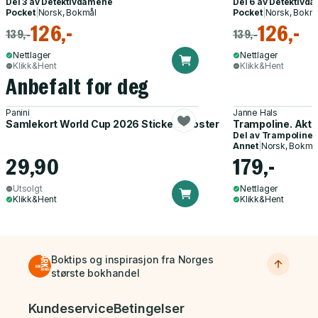
Del 3 av
Detektivdamene
Del 6 av
Detektivd
Pocket
|
Norsk, Bokmål
Pocket
|
Norsk, Bokm
126,-
126,-
139,-
139,-
Nettlager
Nettlager
Klikk&Hent
Klikk&Hent
Anbefalt for deg
Panini
Janne Hals
Samlekort World Cup 2026 Sticker Booster
Trampoline. Akti
Del av
Trampoline
Annet
|
Norsk, Bokmå
29,90
179,-
Utsolgt
Nettlager
Klikk&Hent
Klikk&Hent
Boktips og inspirasjon fra Norges
største bokhandel
Bunnmeny
Kundeservice
Betingelser