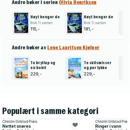
Andre bøker i serien
Olivia Henriksen
Høyt henger de
Høyt henger de
Bok 1 i serien
Bok 1 i serien
115,-
181,-
Andre bøker av
Lene Lauritsen Kjølner
To bryllup og
To skilsmisser
en bobil
og pur lykke
229,-
229,-
Populært i samme kategori
Christin Grilstad Prøis
Christin Grilstad Prøi
Nettet snøres
Ringer i vann