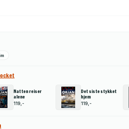
im
pocket
Natten reiser
Det siste stykket
alene
hjem
119,-
119,-
n