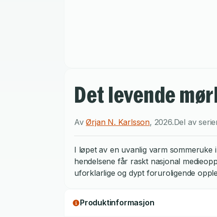
Det levende mør
Av
Ørjan N. Karlsson
,
2026
.
Del av seri
I løpet av en uvanlig varm sommeruke i 
hendelsene får raskt nasjonal medieoppm
uforklarlige og dypt foruroligende oppl
Produktinformasjon