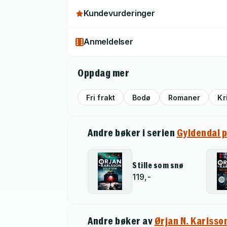
Kundevurderinger
Anmeldelser
Oppdag mer
Fri frakt
Bodø
Romaner
Kr
Andre bøker i serien
Gyldendal 
Stille som snø
119,-
Andre bøker av
Ørjan N. Karlsso