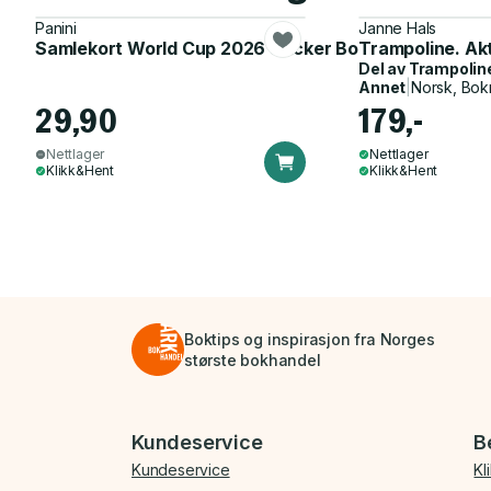
Panini
Janne Hals
Samlekort World Cup 2026 Sticker Booster
Trampoline. Ak
Del av
Trampolin
Annet
|
Norsk, Bok
29,90
179,-
Nettlager
Nettlager
Klikk&Hent
Klikk&Hent
Boktips og inspirasjon fra Norges
største bokhandel
Bunnmeny
Kundeservice
B
Kundeservice
Kl