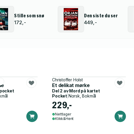
Stille som snø
Den siste du ser
172,-
449,-
n
Christoffer Holst
r
de
Et delikat mørke
 pocket
Del 2 av
Mord på kartet
kmål
Pocket
|
Norsk, Bokmål
229,-
Nettlager
Klikk&Hent