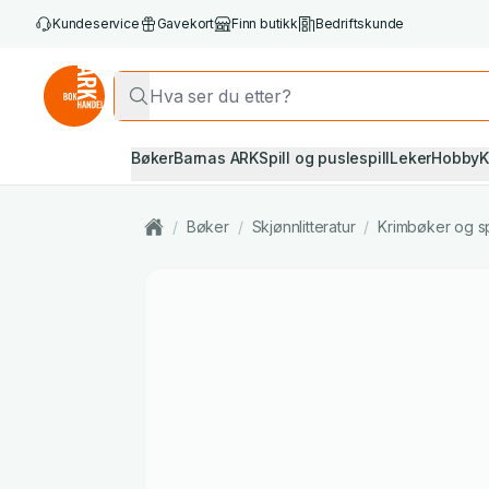
Kundeservice
Gavekort
Finn butikk
Bedriftskunde
Bøker
Barnas ARK
Spill og puslespill
Leker
Hobby
K
/
Bøker
/
Skjønnlitteratur
/
Krimbøker og s