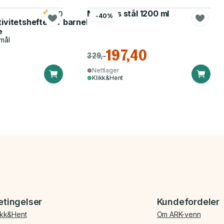
Matboks stål 1200 ml
5.0
-40%
tivitetshefte for barnehagen
e
mål
197,40
329,-
Nettlager
Klikk&Hent
etingelser
Kundefordeler
ikk&Hent
Om ARK-venn