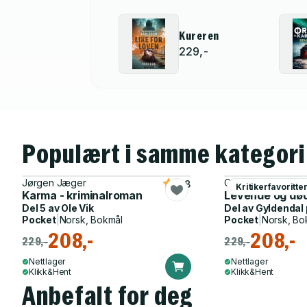
Kureren
229,-
Populært i samme kategori
Jørgen Jæger
Christoffer Carlsso
4.8
Kritikerfavoritte
Karma - kriminalroman
Levende og dø
Del 5 av
Ole Vik
Del av
Gyldendal
Pocket
|
Norsk, Bokmål
Pocket
|
Norsk, Bo
208,-
208,-
229,-
229,-
Nettlager
Nettlager
Klikk&Hent
Klikk&Hent
Anbefalt for deg