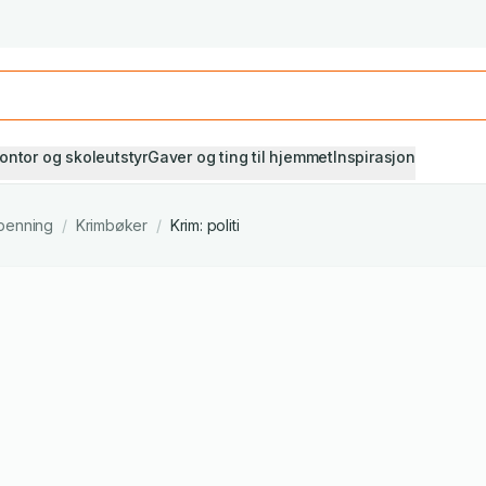
Studiestart! Alle* pensumbøker -20%
Se utvalget her
ontor og skoleutstyr
Gaver og ting til hjemmet
Inspirasjon
penning
/
Krimbøker
/
Krim: politi