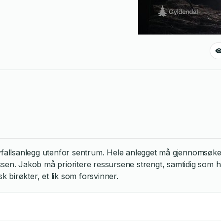
vfallsanlegg utenfor sentrum. Hele anlegget må gjennomsøkes.
sen. Jakob må prioritere ressursene strengt, samtidig som han
birøkter, et lik som forsvinner.