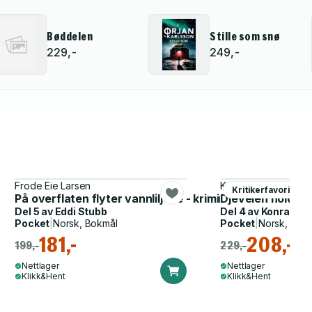
Bøddelen
Stille som snø
229,-
249,-
Frode Eie Larsen
Karin Fossum
Kritikerfavoritter
På overflaten flyter vannliljene - kriminalroman
Djevelen holder 
Del 5 av
Eddi Stubb
Del 4 av
Konrad Se
Pocket
|
Norsk, Bokmål
Pocket
|
Norsk, Bok
181,-
208,-
199,-
229,-
Nettlager
Nettlager
Klikk&Hent
Klikk&Hent