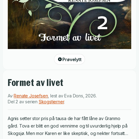
Prøvelytt
Formet av livet
Av
Renate Josefsen
,
lest av
Eva Dons
,
2026
.
Del 2 av serien
Skogstjerner
.
Agnis setter stor pris på tausa de har fått låne av Granmo
gård. Tova er blitt en god venninne og til uvurderlig hjelp på
Skogsjø. Men mor Karen er like skeptisk, og nekter fortsatt