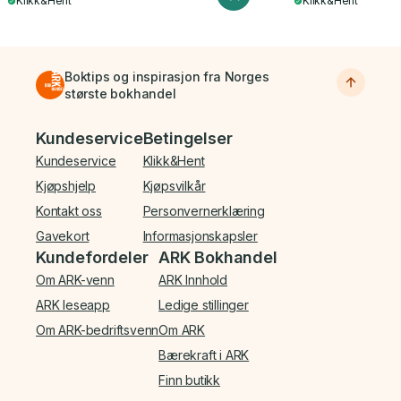
Klikk&Hent
Klikk&Hent
Boktips og inspirasjon fra Norges
største bokhandel
Bunnmeny
Kundeservice
Betingelser
Kundeservice
Klikk&Hent
Kjøpshjelp
Kjøpsvilkår
Kontakt oss
Personvernerklæring
Gavekort
Informasjonskapsler
Kundefordeler
ARK Bokhandel
Om ARK-venn
ARK Innhold
ARK leseapp
Ledige stillinger
Om ARK-bedriftsvenn
Om ARK
Bærekraft i ARK
Finn butikk