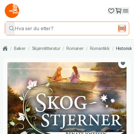
/
Bøker
/
Skjønnlitteratur
/
Romaner
/
Romantikk
/
Historisk