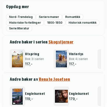
Oppdag mer
Nord-Trøndelag
Serieromaner
Romantikk
Historiske fortellinger
1800-1850
Historisk romantikk
Serielitteratur
Andre bøker i serien
Skogstjerner
Utspring
Vinterlys
Bok 3 i serien
Bok 4 i serien
117,-
117,-
Andre bøker av
Renate Josefsen
Englebarnet
Englebarnet
119,-
179,-