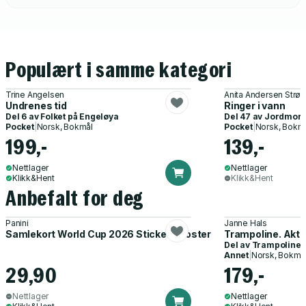
Populært i samme kategori
Trine Angelsen
Anita Andersen Strø
Undrenes tid
Ringer i vann
Del 6 av
Folket på Engeløya
Del 47 av
Jordmor i
Pocket
|
Norsk, Bokmål
Pocket
|
Norsk, Bokm
199,-
139,-
Nettlager
Nettlager
Klikk&Hent
Klikk&Hent
Anbefalt for deg
Panini
Janne Hals
Samlekort World Cup 2026 Sticker Booster
Trampoline. Akti
Del av
Trampoline
Annet
|
Norsk, Bokmå
29,90
179,-
Nettlager
Nettlager