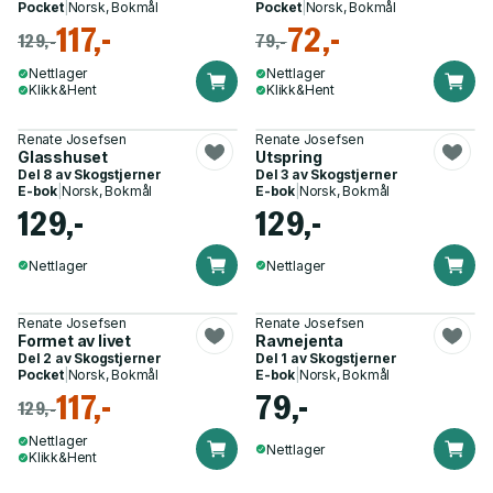
Pocket
|
Norsk, Bokmål
Pocket
|
Norsk, Bokmål
117,-
72,-
129,-
79,-
Nettlager
Nettlager
Klikk&Hent
Klikk&Hent
Renate Josefsen
Renate Josefsen
Glasshuset
Utspring
Del 8 av
Skogstjerner
Del 3 av
Skogstjerner
E-bok
|
Norsk, Bokmål
E-bok
|
Norsk, Bokmål
129,-
129,-
Nettlager
Nettlager
Renate Josefsen
Renate Josefsen
Formet av livet
Ravnejenta
Del 2 av
Skogstjerner
Del 1 av
Skogstjerner
Pocket
|
Norsk, Bokmål
E-bok
|
Norsk, Bokmål
117,-
79,-
129,-
Nettlager
Nettlager
Klikk&Hent