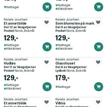
Nettlager
Nettlager
Klikk&Hent
Renate Josefsen
Renate Josefsen
Et annet bilde
Som blomsten på marken
Del 12 av
Skogstjerner
Del 9 av
Skogstjerner
Pocket
|
Norsk, Bokmål
Pocket
|
Norsk, Bokmål
129,-
129,-
Nettlager
Nettlager
Klikk&Hent
Klikk&Hent
Renate Josefsen
Renate Josefsen
Hudløs
Glasshuset
Del 11 av
Skogstjerner
Del 8 av
Skogstjerner
Pocket
|
Norsk, Bokmål
Lydbok
|
Norsk, Bokmål
129,-
179,-
Nettlager
Nettlager
Klikk&Hent
Renate Josefsen
Renate Josefsen
Et annet bilde
Villnis
Del 12 av
Skogstjerner
Del 10 av
Skogstjerner