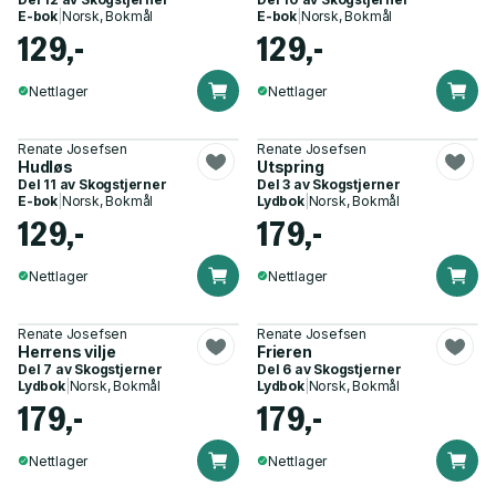
E-bok
|
Norsk, Bokmål
E-bok
|
Norsk, Bokmål
129,-
129,-
Nettlager
Nettlager
Renate Josefsen
Renate Josefsen
Hudløs
Utspring
Del 11 av
Skogstjerner
Del 3 av
Skogstjerner
E-bok
|
Norsk, Bokmål
Lydbok
|
Norsk, Bokmål
129,-
179,-
Nettlager
Nettlager
Renate Josefsen
Renate Josefsen
Herrens vilje
Frieren
Del 7 av
Skogstjerner
Del 6 av
Skogstjerner
Lydbok
|
Norsk, Bokmål
Lydbok
|
Norsk, Bokmål
179,-
179,-
Nettlager
Nettlager