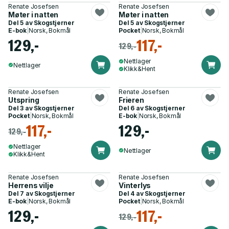
Renate Josefsen
Renate Josefsen
Møter i natten
Møter i natten
Del 5 av
Skogstjerner
Del 5 av
Skogstjerner
E-bok
|
Norsk, Bokmål
Pocket
|
Norsk, Bokmål
129,-
117,-
129,-
Nettlager
Nettlager
Klikk&Hent
Renate Josefsen
Renate Josefsen
Utspring
Frieren
Del 3 av
Skogstjerner
Del 6 av
Skogstjerner
Pocket
|
Norsk, Bokmål
E-bok
|
Norsk, Bokmål
117,-
129,-
129,-
Nettlager
Nettlager
Klikk&Hent
Renate Josefsen
Renate Josefsen
Herrens vilje
Vinterlys
Del 7 av
Skogstjerner
Del 4 av
Skogstjerner
E-bok
|
Norsk, Bokmål
Pocket
|
Norsk, Bokmål
129,-
117,-
129,-