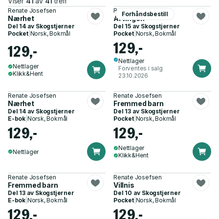
Viser
41
av
41
treff
Renate Josefsen
Renate Josefsen
Forhåndsbestill
Nærhet
Arvingen
Del 14 av
Skogstjerner
Del 15 av
Skogstjerner
Pocket
|
Norsk, Bokmål
Pocket
|
Norsk, Bokmål
129,-
129,-
Nettlager
Nettlager
Forventes i salg
Klikk&Hent
23.10.2026
Renate Josefsen
Renate Josefsen
Nærhet
Fremmed barn
Del 14 av
Skogstjerner
Del 13 av
Skogstjerner
E-bok
|
Norsk, Bokmål
Pocket
|
Norsk, Bokmål
129,-
129,-
Nettlager
Nettlager
Klikk&Hent
Renate Josefsen
Renate Josefsen
Fremmed barn
Villnis
Del 13 av
Skogstjerner
Del 10 av
Skogstjerner
E-bok
|
Norsk, Bokmål
Pocket
|
Norsk, Bokmål
129,-
129,-