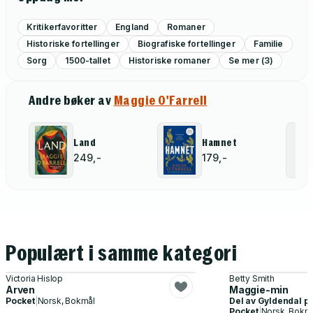
Kritikerfavoritter
England
Romaner
Historiske fortellinger
Biografiske fortellinger
Familie
Sorg
1500-tallet
Historiske romaner
Se mer (3)
Andre bøker av
Maggie O'Farrell
Land
Hamnet
249,-
179,-
Populært i samme kategori
Victoria Hislop
Betty Smith
Arven
Maggie-min
Pocket
|
Norsk, Bokmål
Del av
Gyldendal p
Pocket
|
Norsk, Bokm