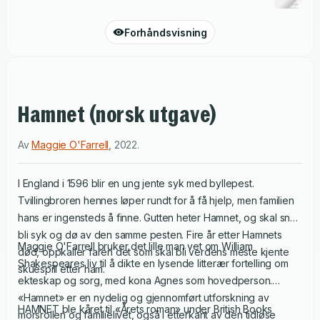
Forhåndsvisning
Hamnet (norsk utgave)
Av
Maggie O'Farrell
,
2022
.
I England i 1596 blir en ung jente syk med byllepest.
Tvillingbroren hennes løper rundt for å få hjelp, men familien
hans er ingensteds å finne. Gutten heter Hamnet, og skal snart
bli syk og dø av den samme pesten. Fire år etter Hamnets
Maggie O'Farrell bruker det lille man vet om William
død, oppkaller faren det som skal bli verdens meste kjente
Shakespeares liv til å dikte en lysende litterær fortelling om
skuespill etter ham.
ekteskap og sorg, med kona Agnes som hovedperson.
«Hamnet» er en nydelig og gjennomført utforskning av
HAMNET ble kåret til «Årets roman» under British Books
morsrollen og familielivet, også i etterkant av den tidløse