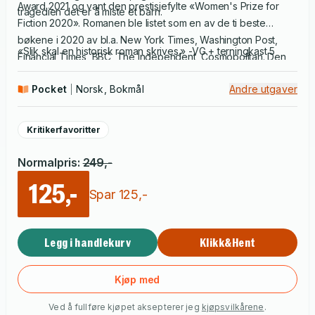
Award 2021 og vant den prestisjefylte «Women's Prize for
tragedien det er å miste et barn.
Fiction 2020». Romanen ble listet som en av de ti beste
bøkene i 2020 av bl.a. New York Times, Washington Post,
«Slik skal en historisk roman skrives.» -VG + terningkast 5
Financial Times, BBC, The Independent, Cosmopolitan. Den
var en av kritikernes store favoritter i 2020.
Pocket
Norsk, Bokmål
Andre utgaver
Kritikerfavoritter
Normalpris
:
249
,-
125,-
Spar
125
,-
Legg i handlekurv
Klikk&Hent
Kjøp med
Ved å fullføre kjøpet aksepterer jeg
kjøpsvilkårene
.