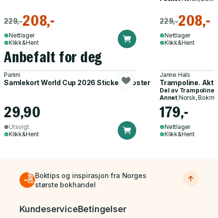
208,-
208,-
229,-
229,-
Nettlager
Nettlager
Klikk&Hent
Klikk&Hent
Anbefalt for deg
Panini
Janne Hals
Samlekort World Cup 2026 Sticker Booster
Trampoline. Akti
Del av
Trampoline
Annet
|
Norsk, Bokmå
29,90
179,-
Utsolgt
Nettlager
Klikk&Hent
Klikk&Hent
Boktips og inspirasjon fra Norges
største bokhandel
Bunnmeny
Kundeservice
Betingelser