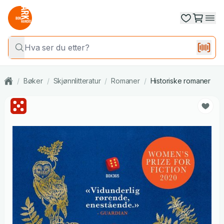
/
Bøker
/
Skjønnlitteratur
/
Romaner
/
Historiske romaner