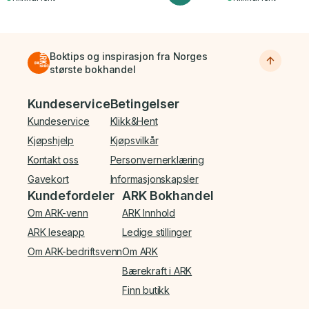
Boktips og inspirasjon fra Norges
største bokhandel
Bunnmeny
Kundeservice
Betingelser
Kundeservice
Klikk&Hent
Kjøpshjelp
Kjøpsvilkår
Kontakt oss
Personvernerklæring
Gavekort
Informasjonskapsler
Kundefordeler
ARK Bokhandel
Om ARK-venn
ARK Innhold
ARK leseapp
Ledige stillinger
Om ARK-bedriftsvenn
Om ARK
Bærekraft i ARK
Finn butikk