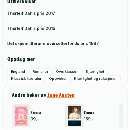
Utmerkelser
Thorleif Dahls pris
2017
Thorleif Dahls pris
2016
Det skjønnlitterære oversetterfonds pris
1997
Oppdag mer
England
Romaner
Overklassen
Kjærlighet
Klassisk litteratur
Oppvekst
Kjærlighet og relasjoner
Andre bøker av
Jane Austen
Emma
Emma
99,-
159,-