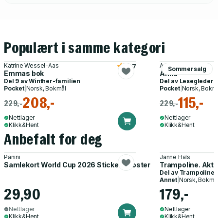
Populært i samme kategori
Katrine Wessel-Aas
Amanda Prowse
3.7
Sommersalg
Emmas bok
Anna
Del 9 av
Winther-familien
Del av
Lesegleder
Pocket
|
Norsk, Bokmål
Pocket
|
Norsk, Bokm
208,-
115,-
229,-
229,-
Nettlager
Nettlager
Klikk&Hent
Klikk&Hent
Anbefalt for deg
Panini
Janne Hals
Samlekort World Cup 2026 Sticker Booster
Trampoline. Akti
Del av
Trampoline
Annet
|
Norsk, Bokmå
29,90
179,-
Nettlager
Nettlager
Klikk&Hent
Klikk&Hent