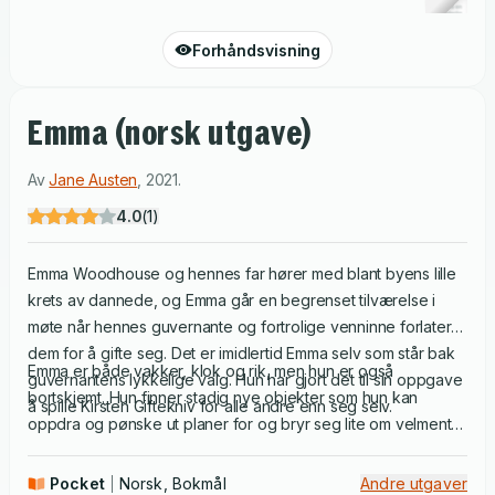
Forhåndsvisning
Emma (norsk utgave)
Av
Jane Austen
,
2021
.
4.0
(
1
)
Emma Woodhouse og hennes far hører med blant byens lille
krets av dannede, og Emma går en begrenset tilværelse i
møte når hennes guvernante og fortrolige venninne forlater
dem for å gifte seg. Det er imidlertid Emma selv som står bak
Emma er både vakker, klok og rik, men hun er også
guvernantens lykkelige valg. Hun har gjort det til sin oppgave
bortskjemt. Hun finner stadig nye objekter som hun kan
å spille Kirsten Giftekniv for alle andre enn seg selv.
oppdra og pønske ut planer for og bryr seg lite om velmente
råd fra mr. Knightley, hennes kloke venn og eneste verdige
motstander.
Pocket
Norsk, Bokmål
Andre utgaver