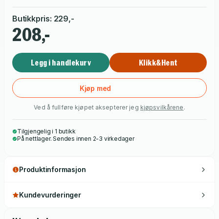
Butikkpris
:
229
,-
208,-
Legg i handlekurv
Klikk&Hent
Kjøp med
Ved å fullføre kjøpet aksepterer jeg
kjøpsvilkårene
.
Tilgjengelig i 1 butikk
På nettlager. Sendes innen 2-3 virkedager
Produktinformasjon
Kundevurderinger