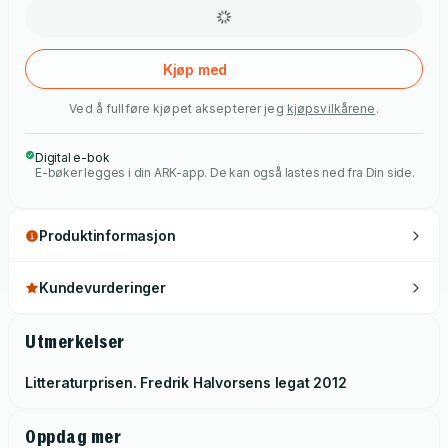
til ordensavdelingen i Fredrikstad. Anton og makkeren
Magnus Torp er første patrulje på åstedet for et bestialsk
drap. Drapet gjør det klart at det er en seriemorder på ferde.
Kjøp med
Hva er sammenhengen mellom disse drapene og den 50 år
Ved å fullføre kjøpet aksepterer jeg
kjøpsvilkårene
.
gamle historien om Danny? Anton Brekke tar saken.
Digital e-bok
E-bøker legges i din ARK-app. De kan også lastes ned fra Din side.
Produktinformasjon
Kundevurderinger
Utmerkelser
Litteraturprisen. Fredrik Halvorsens legat
2012
Oppdag mer