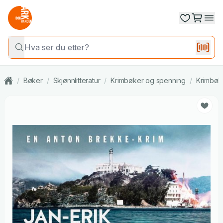
/
Bøker
/
Skjønnlitteratur
/
Krimbøker og spenning
/
Krimbøk