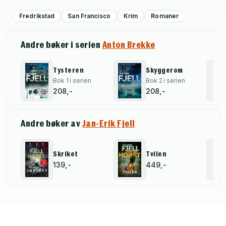
Fredrikstad
San Francisco
Krim
Romaner
Andre bøker i serien
Anton Brekke
Tysteren
Skyggerom
Bok 1 i serien
Bok 2 i serien
208,-
208,-
Andre bøker av
Jan-Erik Fjell
Skriket
Tvilen
139,-
449,-