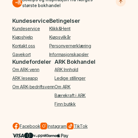
største bokhandel
Bunnmeny
Kundeservice
Betingelser
Kundeservice
Klikk&Hent
Kjøpshjelp
Kjøpsvilkår
Kontakt oss
Personvernerklæring
Gavekort
Informasjonskapsler
Kundefordeler
ARK Bokhandel
Om ARK-venn
ARK Innhold
ARK leseapp
Ledige stillinger
Om ARK-bedriftsvenn
Om ARK
Bærekraft i ARK
Finn butikk
Facebook
Instagram
TikTok