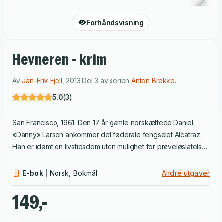
Forhåndsvisning
Hevneren - krim
Av
Jan-Erik Fjell
,
2013
.
Del 3 av serien
Anton Brekke
.
5.0
(
3
)
San Francisco, 1961. Den 17 år gamle norskættede Daniel
«Danny» Larsen ankommer det føderale fengselet Alcatraz.
Han er idømt en livstidsdom uten mulighet for prøveløslatelse
for væpnet ran og drapsforsøk på en politimann. 33 år senere
besøker et norsk kjærestepar det nå nedlagte fengselet. Der
E-bok
Norsk, Bokmål
Andre utgaver
møter de den godt voksne amerikaneren, William. Han
forteller dem historien om nordmannen han sonte sammen
149,-
med mange år tidligere. Norge, nåtid. Etter en politirazzia på
en ulovlig pokerklubb blir Anton Brekke degradert fra Kripos