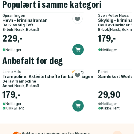
Populært i samme kategori
Gjøran Engen
Sven Petter Næss
Hevn - kriminalroman
Skyldig - krimin
Del 2 av
Stig Toft
Del 3 av
Harinder S
E-bok
|
Norsk, Bokmål
E-bok
|
Norsk, Bokmå
229,-
179,-
Nettlager
Nettlager
Anbefalt for deg
Janne Hals
Panini
5.0
Trampoline. Aktivitetshefte for barnehagen
Samlekort World
Del av
Trampoline
Annet
|
Norsk, Bokmål
179,-
29,90
Nettlager
Nettlager
Klikk&Hent
Klikk&Hent
Boktips og inspirasjon fra Norges