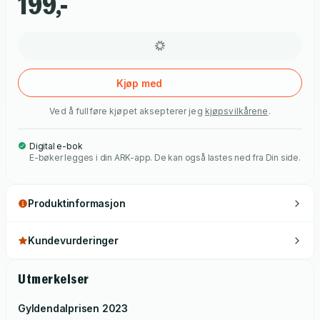
199,-
følelse, sånn at noe større, subtilt sammenhengende -
omrisset av en form - blir til for og i leseren, på samme måte
som det skjer for og i Siv.
Kjøp med
Ved å fullføre kjøpet aksepterer jeg
kjøpsvilkårene
.
Digital e-bok
E-bøker legges i din ARK-app. De kan også lastes ned fra Din side.
Produktinformasjon
Kundevurderinger
Utmerkelser
Gyldendalprisen
2023