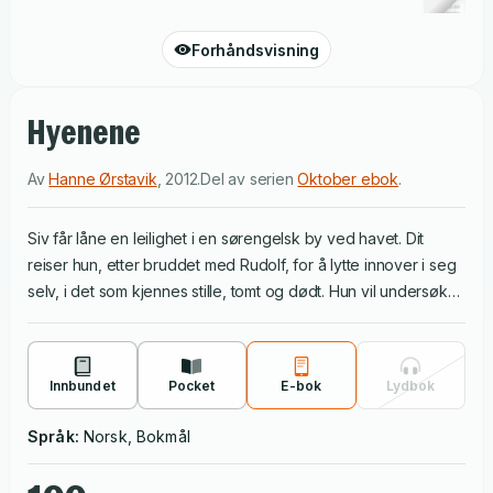
Forhåndsvisning
Hyenene
Av
Hanne Ørstavik
,
2012
.
Del av serien
Oktober ebok
.
Siv får låne en leilighet i en sørengelsk by ved havet. Dit
reiser hun, etter bruddet med Rudolf, for å lytte innover i seg
selv, i det som kjennes stille, tomt og dødt. Hun vil undersøke
hvem og hva hun er, når hun ikke fyller på med handling, sånn
hun pleier, men tvert imot lar være å handle, lar være å skrive.
Hvordan bli levende? Hvor kommer det levende fra? Er det
Innbundet
Pocket
E-bok
Lydbok
mulig å være både lett og tydelig? Hyenene er også en
utforskning av forholdet mellom liv og skrift. Gradvis åpner Siv
Språk:
Norsk, Bokmål
seg for andre mennesker, og for det indre, yrende livet. Og
fra en følelse av tomhet knyttes bilde til bilde, følelse til