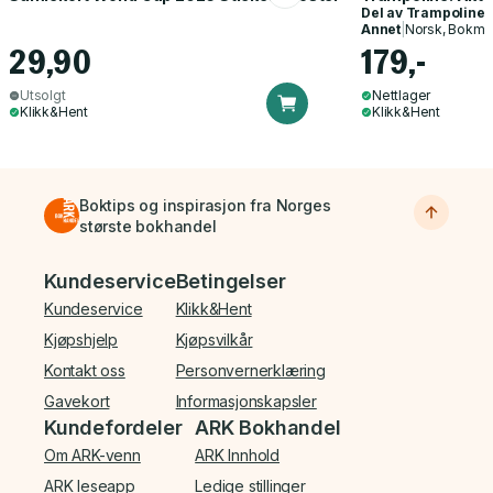
Del av
Trampoline
Annet
|
Norsk, Bokmå
29,90
179,-
Utsolgt
Nettlager
Klikk&Hent
Klikk&Hent
Boktips og inspirasjon fra Norges
største bokhandel
Bunnmeny
Kundeservice
Betingelser
Kundeservice
Klikk&Hent
Kjøpshjelp
Kjøpsvilkår
Kontakt oss
Personvernerklæring
Gavekort
Informasjonskapsler
Kundefordeler
ARK Bokhandel
Om ARK-venn
ARK Innhold
ARK leseapp
Ledige stillinger