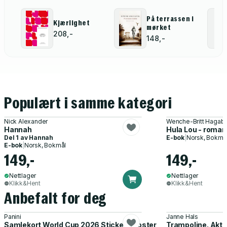
På terrassen i
Kjærlighet
mørket
208,-
148,-
Populært i samme kategori
Nick Alexander
Wenche-Britt Hagab
Hannah
Hula Lou - roman
Del 1 av
Hannah
E-bok
|
Norsk, Bokmå
E-bok
|
Norsk, Bokmål
149,-
149,-
Nettlager
Nettlager
Klikk&Hent
Klikk&Hent
Anbefalt for deg
Panini
Janne Hals
Samlekort World Cup 2026 Sticker Booster
Trampoline. Akti