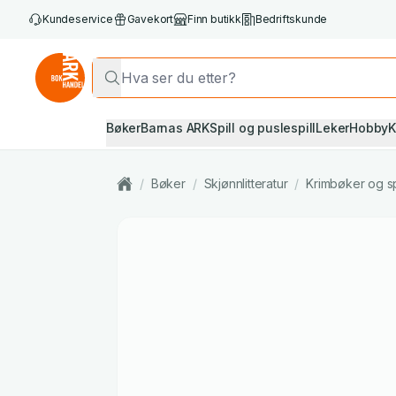
Kundeservice
Gavekort
Finn butikk
Bedriftskunde
Bøker
Barnas ARK
Spill og puslespill
Leker
Hobby
K
/
Bøker
/
Skjønnlitteratur
/
Krimbøker og s