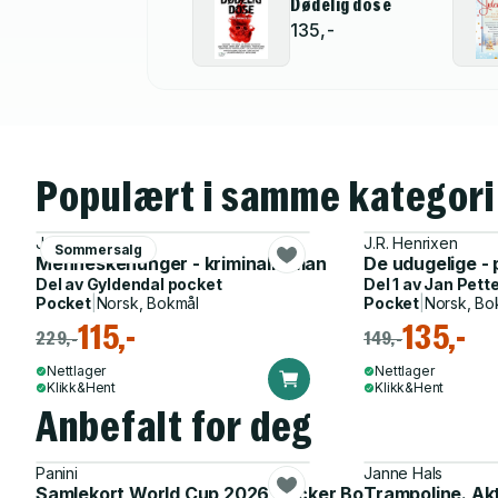
Dødelig dose
135,-
Populært i samme kategori
Jørgen Brekke
J.R. Henrixen
Sommersalg
Menneskehunger - kriminalroman
De udugelige - p
Del av
Gyldendal pocket
Del 1 av
Jan Pette
Pocket
|
Norsk, Bokmål
Pocket
|
Norsk, Bo
115,-
135,-
229,-
149,-
Nettlager
Nettlager
Klikk&Hent
Klikk&Hent
Anbefalt for deg
Panini
Janne Hals
Samlekort World Cup 2026 Sticker Booster
Trampoline. Ak