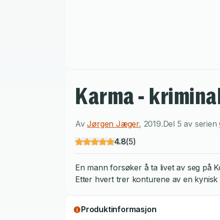
Karma - krimin
Av
Jørgen Jæger
,
2019
.
Del 5 av serien
4.8
(
5
)
En mann forsøker å ta livet av seg på 
Etter hvert trer konturene av en kynis
Produktinformasjon