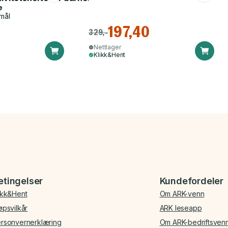
e
mål
197,40
329,-
Nettlager
Klikk&Hent
etingelser
Kundefordeler
ikk&Hent
Om ARK-venn
øpsvilkår
ARK leseapp
rsonvernerklæring
Om ARK-bedriftsven