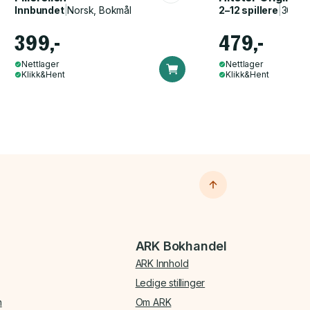
Innbundet
|
Norsk, Bokmål
2–12 spillere
|
30–60
399,-
479,-
Nettlager
Nettlager
Klikk&Hent
Klikk&Hent
ARK Bokhandel
ARK Innhold
Ledige stillinger
n
Om ARK