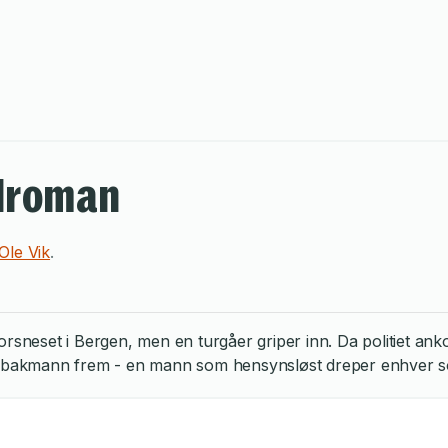
alroman
Ole Vik
.
Korsneset i Bergen, men en turgåer griper inn. Da politiet 
k bakmann frem - en mann som hensynsløst dreper enhver som 