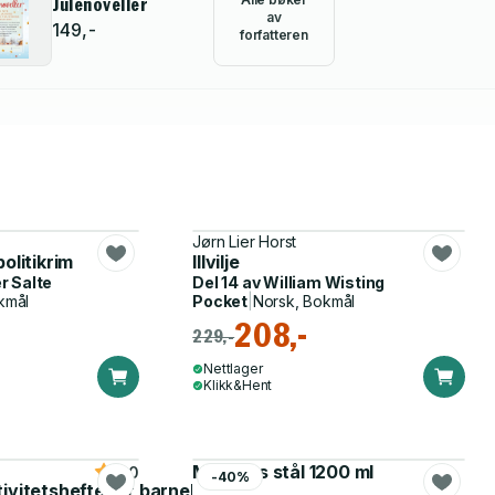
Julenoveller
av
149,-
forfatteren
Jørn Lier Horst
olitikrim
Illvilje
r Salte
Del 14 av
William Wisting
kmål
Pocket
|
Norsk, Bokmål
208,-
229,-
Nettlager
Klikk&Hent
Matboks stål 1200 ml
5.0
-40%
tivitetshefte for barnehagen