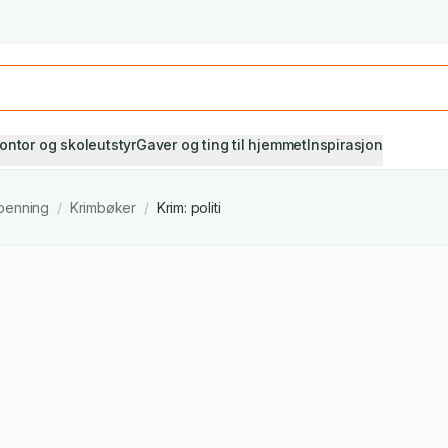
Studiestart! Alle* pensumbøker -20%
Se utvalget her
ontor og skoleutstyr
Gaver og ting til hjemmet
Inspirasjon
penning
/
Krimbøker
/
Krim: politi