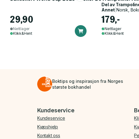
Del av
Trampolin
Annet
|
Norsk, Bok
29,90
179,-
Nettlager
Nettlager
Klikk&Hent
Klikk&Hent
Boktips og inspirasjon fra Norges
største bokhandel
Bunnmeny
Kundeservice
B
Kundeservice
Kl
Kjøpshjelp
Kj
Kontakt oss
Pe