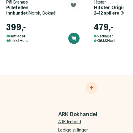
Pål Branæs
Hitster
Pillefellen
Hitster Original
Innbundet
|
Norsk, Bokmål
2–12 spillere
|
30–60
399,-
479,-
Nettlager
Nettlager
Klikk&Hent
Klikk&Hent
ARK Bokhandel
ARK Innhold
Ledige stillinger