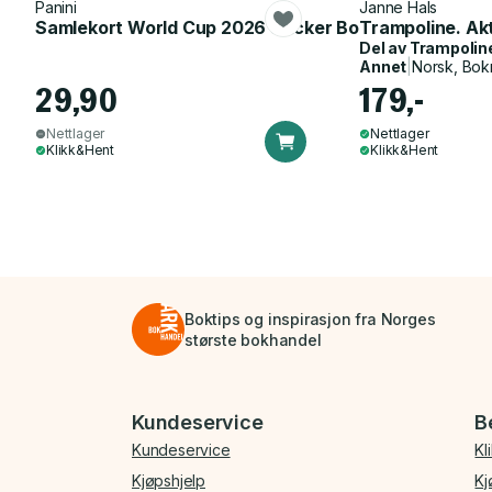
Panini
Janne Hals
Samlekort World Cup 2026 Sticker Booster
Trampoline. Ak
Del av
Trampolin
Annet
|
Norsk, Bok
29,90
179,-
Nettlager
Nettlager
Klikk&Hent
Klikk&Hent
Boktips og inspirasjon fra Norges
største bokhandel
Bunnmeny
Kundeservice
B
Kundeservice
Kl
Kjøpshjelp
Kj