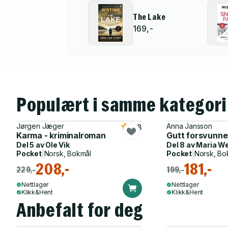
The Lake
169,-
Populært i samme kategori
Jørgen Jæger
Anna Jansson
4.8
Karma - kriminalroman
Gutt forsvunne
Del 5 av
Ole Vik
Del 8 av
Maria W
Pocket
|
Norsk, Bokmål
Pocket
|
Norsk, Bo
208,-
181,-
229,-
199,-
Nettlager
Nettlager
Klikk&Hent
Klikk&Hent
Anbefalt for deg