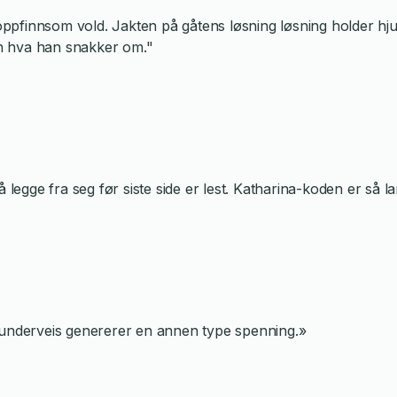
pfinnsom vold. Jakten på gåtens løsning løsning holder hjule
ten hva han snakker om."
 legge fra seg før siste side er lest. Katharina-koden er så 
g underveis genererer en annen type spenning.»