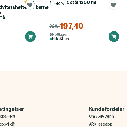
Matboks stål 1200 ml
5.0
-40%
tivitetshefte for barnehagen
e
mål
197,40
329,-
Nettlager
Klikk&Hent
etingelser
Kundefordeler
ikk&Hent
Om ARK-venn
øpsvilkår
ARK leseapp