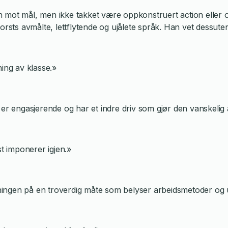
mot mål, men ikke takket være oppkonstruert action eller op
Horsts avmålte, lettflytende og ujålete språk. Han vet dessu
ning av klasse.»
er engasjerende og har et indre driv som gjør den vanskelig å
n
st imponerer igjen.»
rskningen på en troverdig måte som belyser arbeidsmetoder o