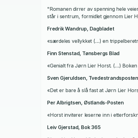
"Romanen dirrer av spenning hele veien 
står i sentrum, formidlet gjennom Lier 
Fredrik Wandrup,
Dagbladet
«særdeles vellykket (…) en trippelberet
Finn Stenstad,
Tønsbergs Blad
«Genialt fra Jørn Lier Horst. (…) Boken 
Sven Gjeruldsen,
Tvedestrandsposte
«Det er bare å slå fast at Jørn Lier Hor
Per Albrigtsen
, Østlands-Posten
«Horst inviterer leserne inn i etterfo
Leiv Gjerstad
,
Bok 365