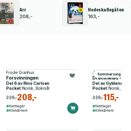
Arr
Hodeskallegåten
208,-
163,-
Frode Granhus
Jørgen Brekke
Sommersalg
Forsvinningen
Drømmeløs - kri
Del 6 av
Rino Carlsen
Del av
Gyldendal p
Pocket
|
Norsk, Bokmål
Pocket
|
Norsk, Bok
208,-
115,-
229,-
229,-
Nettlager
Nettlager
Klikk&Hent
Klikk&Hent