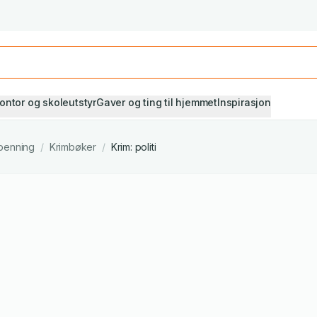
Studiestart! Alle* pensumbøker -20%
Se utvalget her
ontor og skoleutstyr
Gaver og ting til hjemmet
Inspirasjon
penning
/
Krimbøker
/
Krim: politi