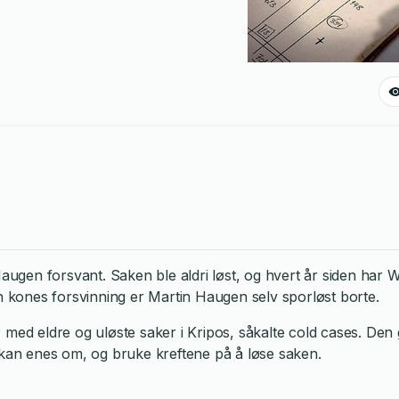
Haugen forsvant. Saken ble aldri løst, og hvert år siden har
in kones forsvinning er Martin Haugen selv sporløst borte.
 med eldre og uløste saker i Kripos, såkalte cold cases. Den
e kan enes om, og bruke kreftene på å løse saken.