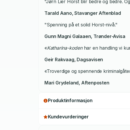
"Jørn Lier Horst blir bedre og bedre. Og
Tarald Aano,
Stavanger Aftenblad
"Spenning på et solid Horst-nivå."
Gunn Magni Galaaen,
Trønder-Avisa
«
Katharina-koden
har en handling vi kun
Geir Rakvaag,
Dagsavisen
«Troverdige og spennende kriminalgåter
Mari Grydeland,
Aftenposten
Produktinformasjon
Kundevurderinger