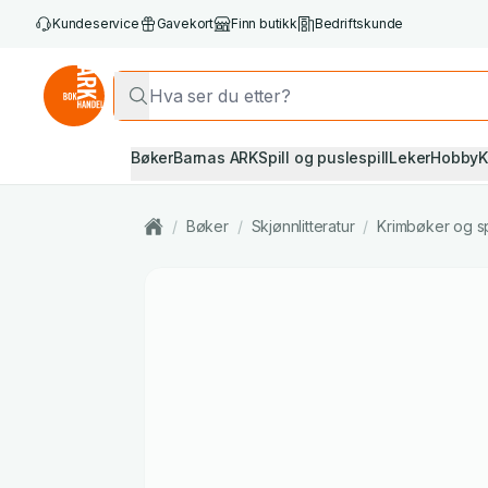
Kundeservice
Gavekort
Finn butikk
Bedriftskunde
Bøker
Barnas ARK
Spill og puslespill
Leker
Hobby
K
/
Bøker
/
Skjønnlitteratur
/
Krimbøker og s