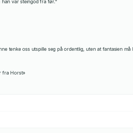
 han var steingod fra før."
ne tenke oss utspille seg på ordentlig, uten at fantasien må
 fra Horst»