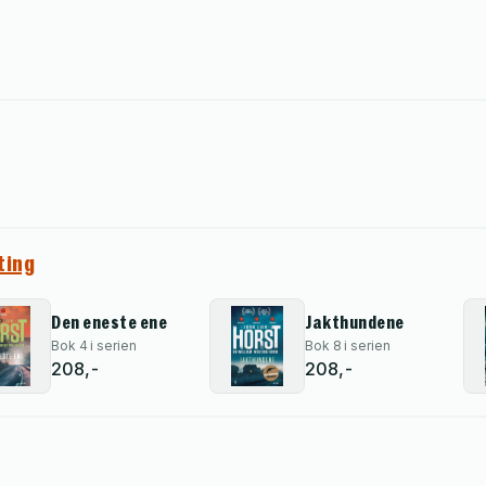
ting
Den eneste ene
Jakthundene
Bok 4 i serien
Bok 8 i serien
208,-
208,-