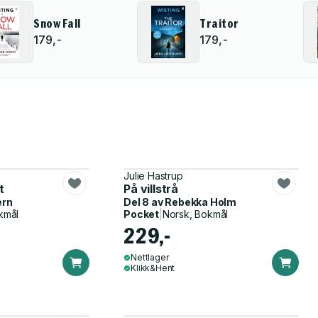
Snow Fall
Traitor
179,-
179,-
Julie Hastrup
t
På villstrå
ern
Del 8 av
Rebekka Holm
kmål
Pocket
|
Norsk, Bokmål
229,-
Nettlager
Klikk&Hent