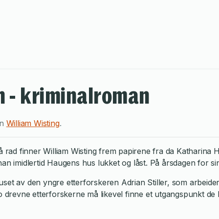
 - kriminalroman
en
William Wisting
.
på rad finner William Wisting frem papirene fra da Katharina 
han imidlertid Haugens hus lukket og låst. På årsdagen for s
set av den yngre etterforskeren Adrian Stiller, som arbeider
to drevne etterforskerne må likevel finne et utgangspunkt d