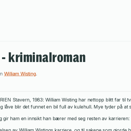
 - kriminalroman
en
William Wisting
.
avern, 1983: William Wisting har nettopp blitt far til tvill
 låve blir det funnet en bil full av kulehull. Mye tyder på at
gir ham en innsikt han bærer med seg resten av karrieren: S
sen av William Wistings karriere, og til sakene som gjorde ha