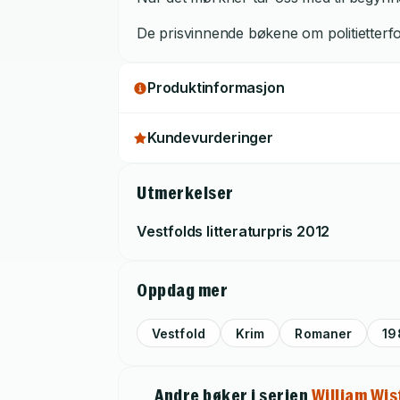
De prisvinnende bøkene om politietterfor
Produktinformasjon
Kundevurderinger
Utmerkelser
Vestfolds litteraturpris
2012
Oppdag mer
Vestfold
Krim
Romaner
19
Andre bøker i serien
William Wis