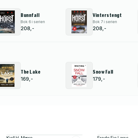
Bunnfall
Vinterstengt
Bok 6 i serien
Bok 7 i serien
208,-
208,-
The Lake
Snow Fall
169,-
179,-
Kjell H. Mære
Frode Eie Larsen