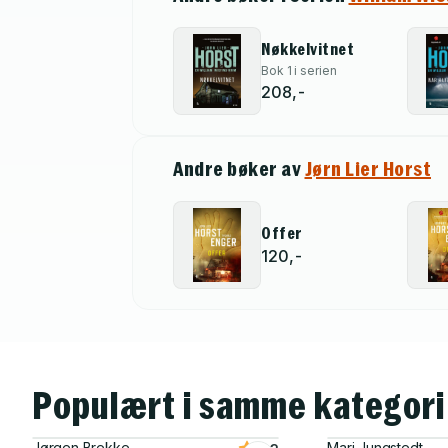
Nøkkelvitnet
Bok 1 i serien
208,-
Andre bøker av
Jørn Lier Horst
Offer
120,-
Populært i samme kategori
Jørgen Brekke
Mari Jungstedt