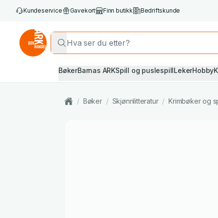
Kundeservice
Gavekort
Finn butikk
Bedriftskunde
Bøker
Barnas ARK
Spill og puslespill
Leker
Hobby
K
/
Bøker
/
Skjønnlitteratur
/
Krimbøker og s