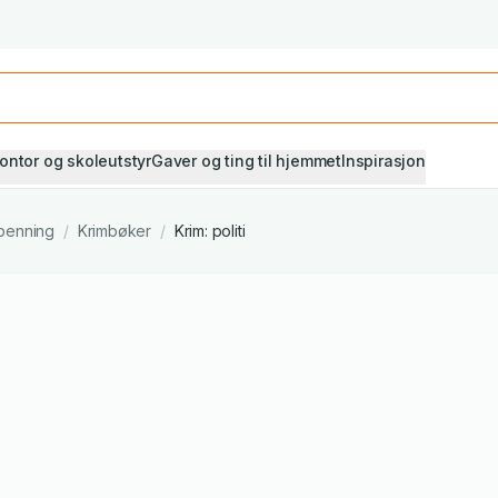
Studiestart! Alle* pensumbøker -20%
Se utvalget her
ontor og skoleutstyr
Gaver og ting til hjemmet
Inspirasjon
penning
/
Krimbøker
/
Krim: politi