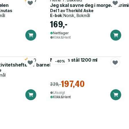
4.0
elen
Jeg skal savne deg i morgen - krim
Knutas
Del 1 av
Thorkild Aske
mål
E-bok
|
Norsk, Bokmål
169,-
Nettlager
Klikk&Hent
Matboks stål 1200 ml
5.0
-40%
tivitetshefte for barnehagen
e
mål
197,40
329,-
Utsolgt
Klikk&Hent