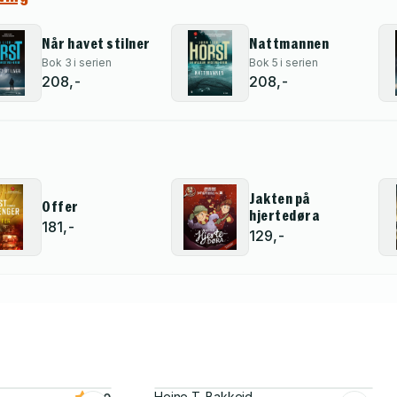
Når havet stilner
Nattmannen
Bok 3 i serien
Bok 5 i serien
208,-
208,-
Jakten på
Offer
hjertedøra
181,-
129,-
Heine T. Bakkeid