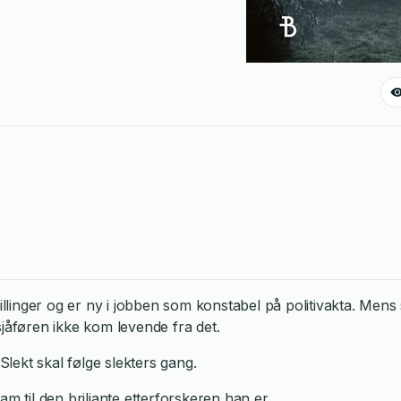
inger og er ny i jobben som konstabel på politivakta. Mens s
 sjåføren ikke kom levende fra det.
lekt skal følge slekters gang.
m til den briljante etterforskeren han er.