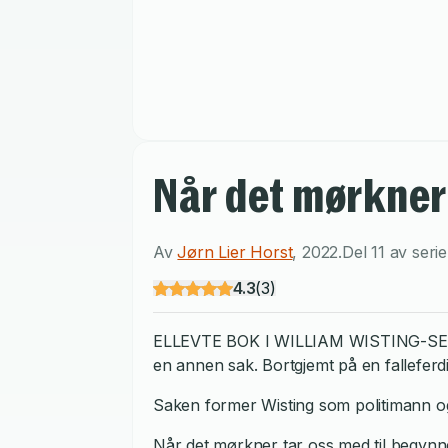
Når det mørkner
Av
Jørn Lier Horst
,
2022
.
Del 11 av seri
4.3
(
3
)
ELLEVTE BOK I WILLIAM WISTING-SERIEN St
en annen sak. Bortgjemt på en falleferdig
Saken former Wisting som politimann og 
Når det mørkner tar oss med til begynnel