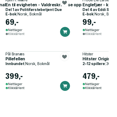
inalroman
En til evigheten - Valdreskrim- se opp for etterligninge
Englefjær - kri
Del 1 av
Politiførstebetjent Due
Del 4 av
Eddi Stub
E-bok
|
Norsk, Bokmål
E-bok
|
Norsk, Bokmå
69,-
99,-
Nettlager
Nettlager
Klikk&Hent
Klikk&Hent
Pål Branæs
Hitster
Pillefellen
Hitster Original
Innbundet
|
Norsk, Bokmål
2–12 spillere
|
30–60
399,-
479,-
Nettlager
Nettlager
Klikk&Hent
Klikk&Hent