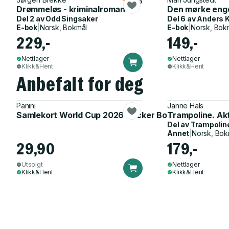
4.3
Drømmeløs - kriminalroman
Den mørke eng
Del 2 av
Odd Singsaker
Del 6 av
Anders 
E-bok
|
Norsk, Bokmål
E-bok
|
Norsk, Bok
229,-
149,-
Nettlager
Nettlager
Klikk&Hent
Klikk&Hent
Anbefalt for deg
Panini
Janne Hals
Samlekort World Cup 2026 Sticker Booster
Trampoline. Ak
Del av
Trampolin
Annet
|
Norsk, Bok
29,90
179,-
Utsolgt
Nettlager
Klikk&Hent
Klikk&Hent