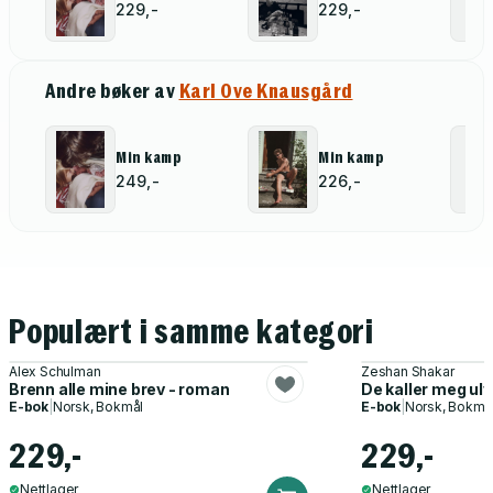
229,-
229,-
Andre bøker av
Karl Ove Knausgård
Min kamp
Min kamp
249,-
226,-
Populært i samme kategori
Alex Schulman
Zeshan Shakar
Brenn alle mine brev - roman
De kaller meg ul
E-bok
|
Norsk, Bokmål
E-bok
|
Norsk, Bokmå
229,-
229,-
Nettlager
Nettlager