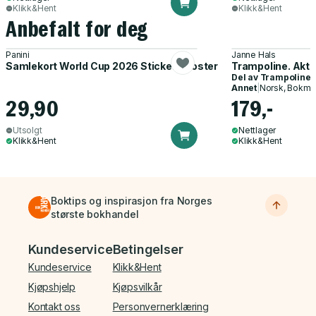
Klikk&Hent
Klikk&Hent
Anbefalt for deg
Panini
Janne Hals
Samlekort World Cup 2026 Sticker Booster
Trampoline. Akti
Del av
Trampoline
Annet
|
Norsk, Bokmå
29,90
179,-
Utsolgt
Nettlager
Klikk&Hent
Klikk&Hent
Boktips og inspirasjon fra Norges
største bokhandel
Bunnmeny
Kundeservice
Betingelser
Kundeservice
Klikk&Hent
Kjøpshjelp
Kjøpsvilkår
Kontakt oss
Personvernerklæring