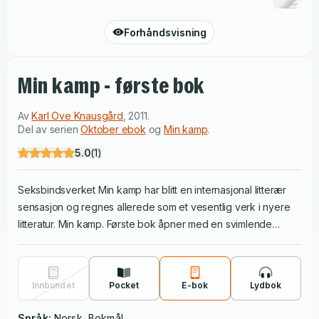
Forhåndsvisning
Min kamp - første bok
Av
Karl Ove Knausgård
,
2011
.
Del av serien
Oktober ebok
og
Min kamp
.
5.0
(
1
)
Seksbindsverket Min kamp har blitt en internasjonal litterær
sensasjon og regnes allerede som et vesentlig verk i nyere
litteratur. Min kamp. Første bok åpner med en svimlende
beskrivelse av døden. Derfra fortelles det om forfatteren Karl
Ove Knausgårds kamp for å mestre livet, seg selv og sine
egne ambisjoner på skrivingens vegne, i en borende prosa
Innbundet
Pocket
E-bok
Lydbok
som oppsøker det sårbare, det pinlige og det eksistensielt
betydningsbærende.
Språk:
Norsk, Bokmål