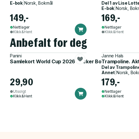
E-bok
|
Norsk, Bokmål
Del 1 av
Lise Lott
E-bok
|
Norsk, Bok
149,-
169,-
Nettlager
Nettlager
Klikk&Hent
Klikk&Hent
Anbefalt for deg
Panini
Janne Hals
Samlekort World Cup 2026 Sticker Booster
Trampoline. Ak
Del av
Trampolin
Annet
|
Norsk, Bok
29,90
179,-
Utsolgt
Nettlager
Klikk&Hent
Klikk&Hent