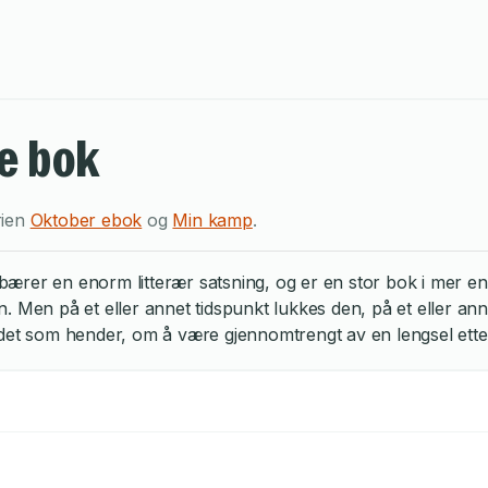
je bok
rien
Oktober ebok
og
Min kamp
.
er en enorm litterær satsning, og er en stor bok i mer enn én 
. Men på et eller annet tidspunkt lukkes den, på et eller an
det som hender, om å være gjennomtrengt av en lengsel etter