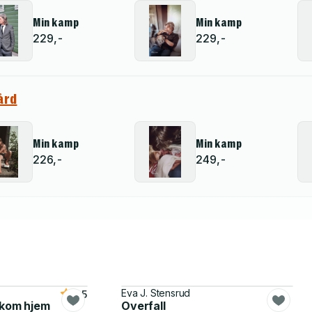
Min kamp
Min kamp
229,-
229,-
ård
Min kamp
Min kamp
226,-
249,-
Eva J. Stensrud
3.5
 kom hjem
Overfall