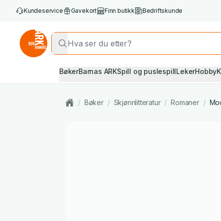
Kundeservice
Gavekort
Finn butikk
Bedriftskunde
Bøker
Barnas ARK
Spill og puslespill
Leker
Hobby
K
/
Bøker
/
Skjønnlitteratur
/
Romaner
/
Mod