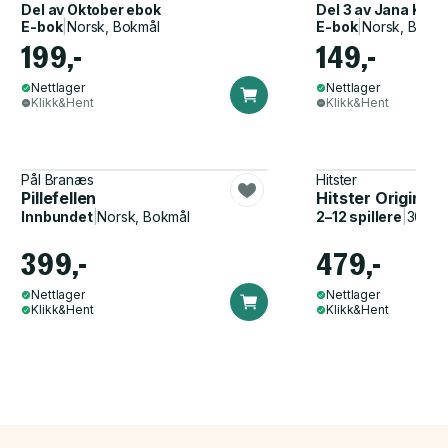
Del av
Oktober ebok
Del 3 av
Jana Kipp
E-bok
|
Norsk, Bokmål
E-bok
|
Norsk, Bokmå
199,-
149,-
Nettlager
Nettlager
Klikk&Hent
Klikk&Hent
Pål Branæs
Hitster
Pillefellen
Hitster Original
Innbundet
|
Norsk, Bokmål
2–12 spillere
|
30–60
399,-
479,-
Nettlager
Nettlager
Klikk&Hent
Klikk&Hent