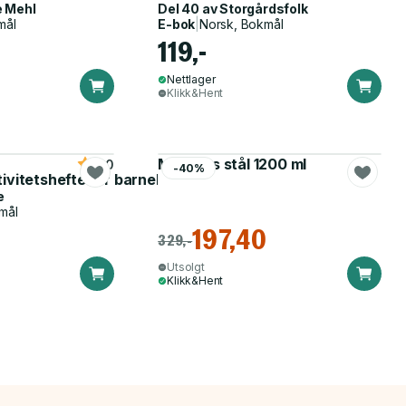
e Mehl
Del 40 av
Storgårdsfolk
mål
E-bok
|
Norsk, Bokmål
119,-
Nettlager
Klikk&Hent
Matboks stål 1200 ml
5.0
-40%
tivitetshefte for barnehagen
e
mål
197,40
329,-
Utsolgt
Klikk&Hent