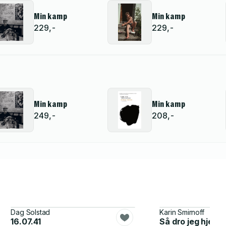
Min kamp
Min kamp
229,-
229,-
Min kamp
Min kamp
249,-
208,-
Dag Solstad
Karin Smirnoff
16.07.41
Så dro jeg hjem