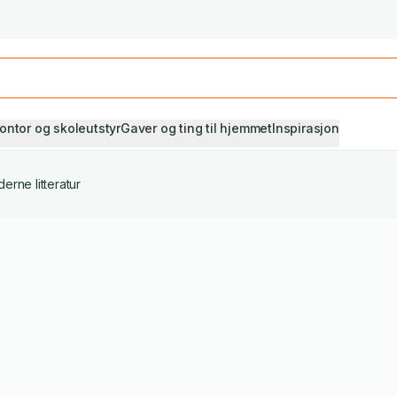
Studiestart! Alle* pensumbøker -20%
Se utvalget her
ontor og skoleutstyr
Gaver og ting til hjemmet
Inspirasjon
erne litteratur