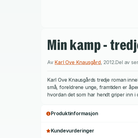
Min kamp - tred
Av
Karl Ove Knausgård
,
2012
.
Del av se
Karl Ove Knausgårds tredje roman innebær
små, foreldrene unge, framtiden er åpen
hvordan det som har hendt griper inn i 
Produktinformasjon
Kundevurderinger