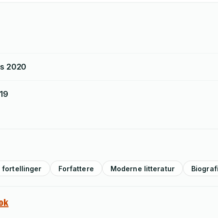
is
2020
19
 fortellinger
Forfattere
Moderne litteratur
Biograf
ok