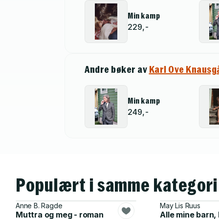
Min kamp
229,-
Andre bøker av
Karl Ove Knausg
Min kamp
249,-
Populært i samme kategori
Anne B. Ragde
May Lis Ruus
Muttra og meg - roman
Alle mine barn,