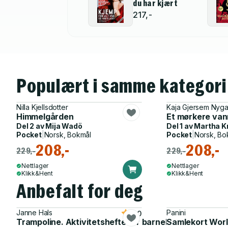
du har kjært
217,-
Populært i samme kategori
Nilla Kjellsdotter
Kaja Gjersem Nyg
Himmelgården
Et mørkere van
Del 2 av
Mija Wadö
Del 1 av
Martha K
Pocket
|
Norsk, Bokmål
Pocket
|
Norsk, Bo
208,-
208,-
229,-
229,-
Nettlager
Nettlager
Klikk&Hent
Klikk&Hent
Anbefalt for deg
Janne Hals
Panini
5.0
Trampoline. Aktivitetshefte for barnehagen
Samlekort Worl