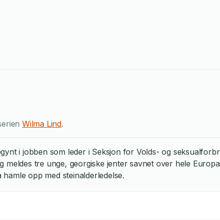
serien
Wilma Lind
.
ynt i jobben som leder i Seksjon for Volds- og seksualforbry
idig meldes tre unge, georgiske jenter savnet over hele Europ
må hamle opp med steinalderledelse.