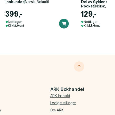
Innbundet
|
Norsk, Bokmål
Del av
Gyldendal p
Pocket
|
Norsk, Bok
399,-
129,-
Nettlager
Nettlager
Klikk&Hent
Klikk&Hent
ARK Bokhandel
ARK Innhold
Ledige stillinger
n
Om ARK