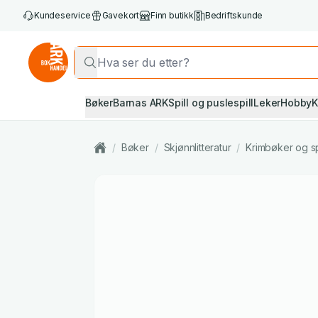
Kundeservice
Gavekort
Finn butikk
Bedriftskunde
Bøker
Barnas ARK
Spill og puslespill
Leker
Hobby
K
/
Bøker
/
Skjønnlitteratur
/
Krimbøker og s