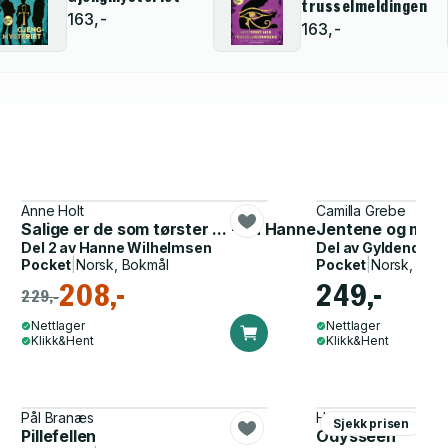
trusselmeldingene
163,-
163,-
Anne Holt
Camilla Grebe
Salige er de som tørster ... - en Hanne Wilhelmsen-ro
Jentene og mørk
Del 2 av
Hanne Wilhelmsen
Del av
Gyldendal p
Pocket
|
Norsk, Bokmål
Pocket
|
Norsk, Bok
208,-
249,-
229,-
Nettlager
Nettlager
Klikk&Hent
Klikk&Hent
Pål Branæs
Homer, John Flaxma
Sjekk prisen
Pillefellen
Odysseen