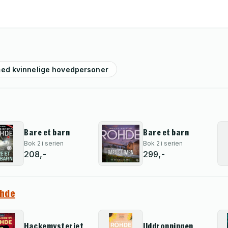
med kvinnelige hovedpersoner
Bare et barn
Bare et barn
Bok 2 i serien
Bok 2 i serien
208,-
299,-
ohde
Hackemysteriet
Ilddronningen