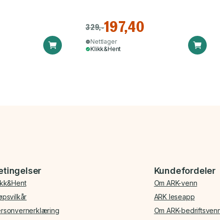
197,40
329,-
Nettlager
Klikk&Hent
etingelser
Kundefordeler
ikk&Hent
Om ARK-venn
øpsvilkår
ARK leseapp
rsonvernerklæring
Om ARK-bedriftsven