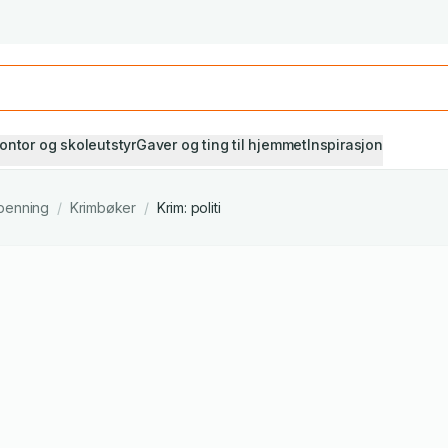
Studiestart! Alle* pensumbøker -20%
Se utvalget her
ontor og skoleutstyr
Gaver og ting til hjemmet
Inspirasjon
penning
/
Krimbøker
/
Krim: politi