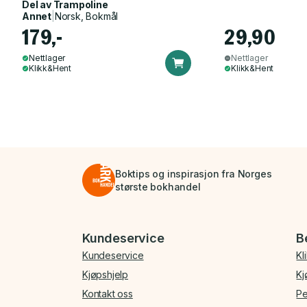
Del av
Trampoline
Annet
|
Norsk, Bokmål
179,-
29,90
Nettlager
Nettlager
Klikk&Hent
Klikk&Hent
Boktips og inspirasjon fra Norges
største bokhandel
Bunnmeny
Kundeservice
B
Kundeservice
Kl
Kjøpshjelp
Kj
Kontakt oss
Pe