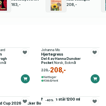
163,-
208,-
aard
Johanna Mo
n
Hjertegress
rogh
Del 4 av
Hanna Duncker
kmål
Pocket
|
Norsk, Bokmål
208,-
229,-
Nettlager
Klikk&Hent
Matboks stål 1200 ml
-40%
d Cup 2026 Sticker Booster