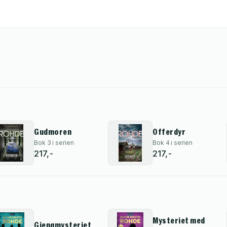
Gudmoren
Offerdyr
Bok 3 i serien
Bok 4 i serien
217,-
217,-
Mysteriet med
Gjengmysteriet