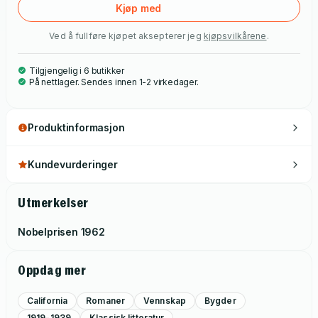
disse to, deres underlige vennskap, deres drøm om et bedre
Kjøp med
liv på en egen farm, som er hovedtemaet i boka. "Om mus og
Ved å fullføre kjøpet aksepterer jeg
kjøpsvilkårene
.
menn" er "romanen det tar to timer å lese og tyve år å
glemme".
Tilgjengelig i 6 butikker
På nettlager. Sendes innen 1-2 virkedager.
Produktinformasjon
Kundevurderinger
Utmerkelser
Nobelprisen
1962
Oppdag mer
California
Romaner
Vennskap
Bygder
1919-1939
Klassisk litteratur