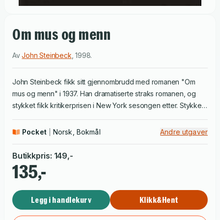
Om mus og menn
Av
John Steinbeck
,
1998
.
John Steinbeck fikk sitt gjennombrudd med romanen "Om
mus og menn" i 1937. Han dramatiserte straks romanen, og
stykket fikk kritikerprisen i New York sesongen etter. Stykket
er oppført på Det Norske Teatret og Den Nationale Scene.
"Om mus og menn" er historien om to menn - to omflakkende
Pocket
Norsk, Bokmål
Andre utgaver
gårdsarbeidere i California: den lille, kloke, myndige George
og den enfoldige rusken Lennie. Lennie elsker alt som er
Butikkpris
:
149
,-
mykt og bløtt, mus, kaniner, hundevalper og mykt jentehår.
135,-
Men han greier ikke å beherske sine kjempekrefter, og det
ender med tragedie. Som alltid er det George som må hjelpe
Legg i handlekurv
Klikk&Hent
ham, og til slutt blir den eneste - og kanskje beste - hjelp
George kan gi ham, en barmhjertig ... Det er forholdet mellom