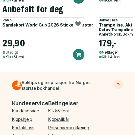
Klikk&Hent
Klikk&Hent
Anbefalt for deg
Panini
Janne Hals
Samlekort World Cup 2026 Sticker Booster
Trampoline. Akti
Del av
Trampoline
Annet
|
Norsk, Bokmå
29,90
179,-
Utsolgt
Nettlager
Klikk&Hent
Klikk&Hent
Boktips og inspirasjon fra Norges
største bokhandel
Bunnmeny
Kundeservice
Betingelser
Kundeservice
Klikk&Hent
Kjøpshjelp
Kjøpsvilkår
Kontakt oss
Personvernerklæring