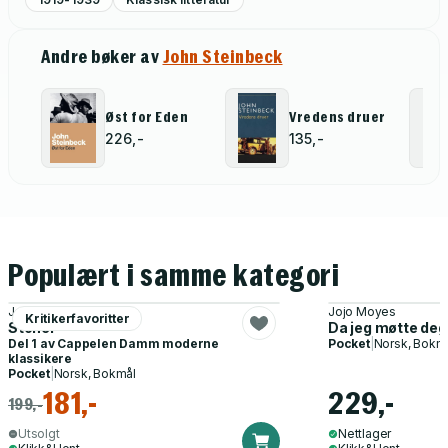
Andre bøker av
John Steinbeck
Øst for Eden
Vredens druer
226,-
135,-
Populært i samme kategori
John Williams
Jojo Moyes
Kritikerfavoritter
Stoner
Da jeg møtte deg
Del 1 av
Cappelen Damm moderne
Pocket
|
Norsk, Bokm
klassikere
Pocket
|
Norsk, Bokmål
181,-
229,-
199,-
Utsolgt
Nettlager