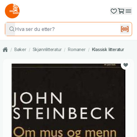
/
Bøker
/
Skjønnlitteratur
/
Romaner
/
Klassisk litteratur