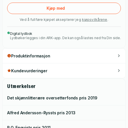
Kjøp med
Ved å fullføre kjøpet aksepterer jeg
kjøpsvilkårene
.
Digital lydbok
Lydbøker legges i din ARK-app. De kan også lastes ned fra Din side.
Produktinformasjon
Kundevurderinger
Utmerkelser
Det skjønnlitterære oversetterfonds pris
2019
Alfred Andersson-Ryssts pris
2013
P.O. Enquists pris
2011