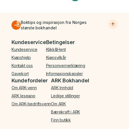
Boktips og inspirasjon fra Norges
største bokhandel
Bunnmeny
Kundeservice
Betingelser
Kundeservice
Klikk&Hent
Kjøpshjelp
Kjøpsvilkår
Kontakt oss
Personvernerklæring
Gavekort
Informasjonskapsler
Kundefordeler
ARK Bokhandel
Om ARK-venn
ARK Innhold
ARK leseapp
Ledige stillinger
Om ARK-bedriftsvenn
Om ARK
Bærekraft i ARK
Finn butikk