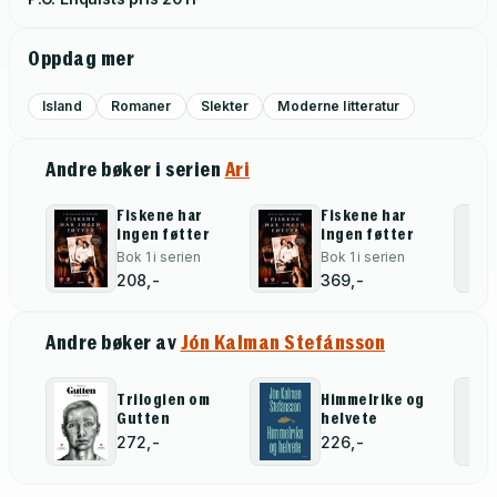
Oppdag mer
Island
Romaner
Slekter
Moderne litteratur
Andre bøker i serien
Ari
Fiskene har
Fiskene har
ingen føtter
ingen føtter
Bok 1 i serien
Bok 1 i serien
208,-
369,-
Andre bøker av
Jón Kalman Stefánsson
Trilogien om
Himmelrike og
Gutten
helvete
272,-
226,-