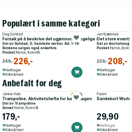
Populært i samme kategori
Dag Solstad
Jan Kjærstad
Forsøk på å beskrive det ugjennomtrengelige - roman
Det store eventy
Del av
Solstad, D. Samlede verker. Bd. 1-19.
Del av
Aschehoug p
Bindene selges også enkeltvis
Pocket
|
Norsk, Bokm
Pocket
|
Norsk, Bokmål
226,-
208,-
249,-
229,-
Nettlager
Nettlager
Klikk&Hent
Klikk&Hent
Anbefalt for deg
Janne Hals
Panini
5.0
Trampoline. Aktivitetshefte for barnehagen
Samlekort World
Del av
Trampoline
Annet
|
Norsk, Bokmål
179,-
29,90
Nettlager
Nettlager
Klikk&Hent
Klikk&Hent