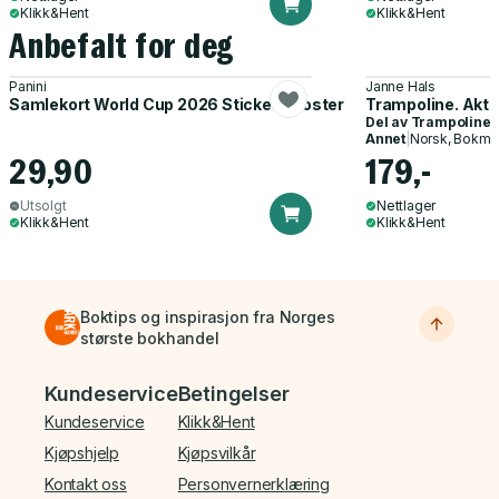
Klikk&Hent
Klikk&Hent
Anbefalt for deg
Panini
Janne Hals
Samlekort World Cup 2026 Sticker Booster
Trampoline. Akti
Del av
Trampoline
Annet
|
Norsk, Bokmå
29,90
179,-
Utsolgt
Nettlager
Klikk&Hent
Klikk&Hent
Boktips og inspirasjon fra Norges
største bokhandel
Bunnmeny
Kundeservice
Betingelser
Kundeservice
Klikk&Hent
Kjøpshjelp
Kjøpsvilkår
Kontakt oss
Personvernerklæring