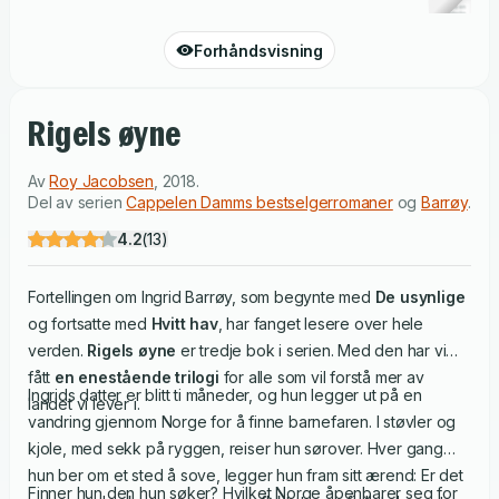
Forhåndsvisning
Rigels øyne
Av
Roy Jacobsen
,
2018
.
Del av serien
Cappelen Damms bestselgerromaner
og
Barrøy
.
4.2
(
13
)
Fortellingen om Ingrid Barrøy, som begynte med
De usynlige
og fortsatte med
Hvitt hav
, har fanget lesere over hele
verden.
Rigels øyne
er tredje bok i serien. Med den har vi
fått
en enestående trilogi
for alle som vil forstå mer av
Ingrids datter er blitt ti måneder, og hun legger ut på en
landet vi lever i.
vandring gjennom Norge for å finne barnefaren. I støvler og
kjole, med sekk på ryggen, reiser hun sørover. Hver gang
hun ber om et sted å sove, legger hun fram sitt ærend: Er det
Finner hun den hun søker? Hvilket Norge åpenbarer seg for