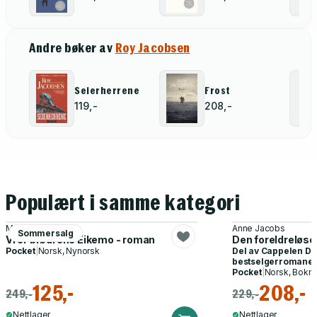
Andre bøker av
Roy Jacobsen
Seierherrene
Frost
119,-
208,-
Populært i samme kategori
Marit Eikemo
Anne Jacobs
Sommersalg
Vi er brødrene Eikemo - roman
Den foreldreløse
Pocket
|
Norsk, Nynorsk
Del av
Cappelen D
bestselgerromane
Pocket
|
Norsk, Bokm
125,-
208,-
249,-
229,-
Nettlager
Nettlager