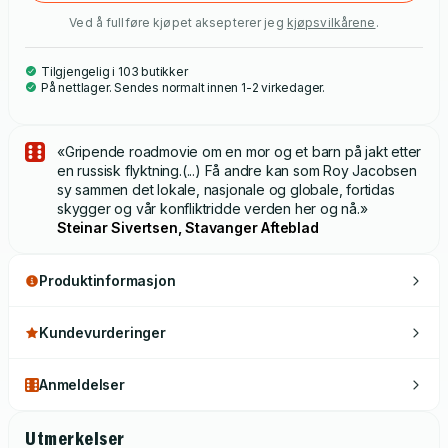
Ved å fullføre kjøpet aksepterer jeg
kjøpsvilkårene
.
Tilgjengelig i 103 butikker
På nettlager. Sendes normalt innen 1-2 virkedager.
«Gripende roadmovie om en mor og et barn på jakt etter
en russisk flyktning.(...) Få andre kan som Roy Jacobsen
sy sammen det lokale, nasjonale og globale, fortidas
skygger og vår konfliktridde verden her og nå.»
Steinar Sivertsen, Stavanger Afteblad
Produktinformasjon
Kundevurderinger
Anmeldelser
Utmerkelser