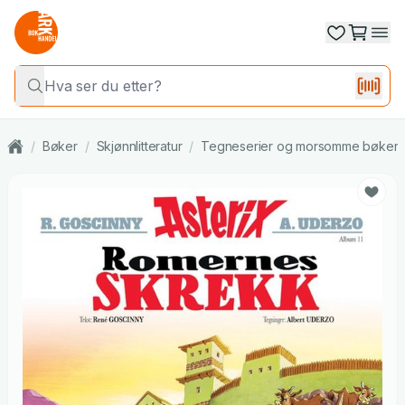
/
Bøker
/
Skjønnlitteratur
/
Tegneserier og morsomme bøker