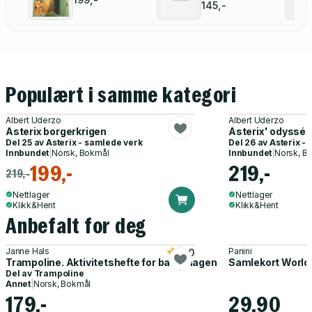
145,-
Populært i samme kategori
Albert Uderzo
Albert Uderzo
Asterix borgerkrigen
Asterix' odyssé
Del 25 av
Asterix - samlede verk
Del 26 av
Asterix -
Innbundet
|
Norsk, Bokmål
Innbundet
|
Norsk, B
199,-
219,-
219,-
Nettlager
Nettlager
Klikk&Hent
Klikk&Hent
Anbefalt for deg
Janne Hals
Panini
5.0
Trampoline. Aktivitetshefte for barnehagen
Samlekort World
Del av
Trampoline
Annet
|
Norsk, Bokmål
179,-
29,90