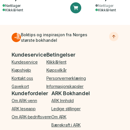
Nettlager
Nettlager
Klikk&Hent
Klikk&Hent
Boktips og inspirasjon fra Norges
største bokhandel
Bunnmeny
Kundeservice
Betingelser
Kundeservice
Klikk&Hent
Kjøpshjelp
Kjøpsvilkår
Kontakt oss
Personvernerklæring
Gavekort
Informasjonskapsler
Kundefordeler
ARK Bokhandel
Om ARK-venn
ARK Innhold
ARK leseapp
Ledige stillinger
Om ARK-bedriftsvenn
Om ARK
Bærekraft i ARK