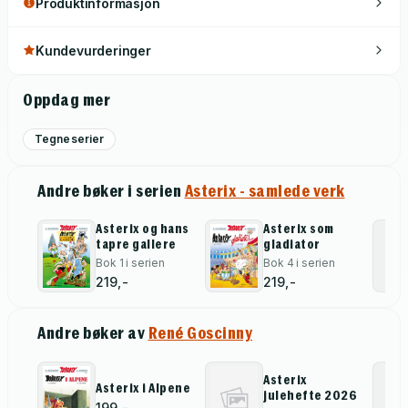
Produktinformasjon
Kundevurderinger
Oppdag mer
Tegneserier
Andre bøker i serien
Asterix - samlede verk
Asterix og hans
Asterix som
tapre gallere
gladiator
Bok 1 i serien
Bok 4 i serien
219,-
219,-
Andre bøker av
René Goscinny
Asterix
Asterix i Alpene
julehefte 2026
199,-