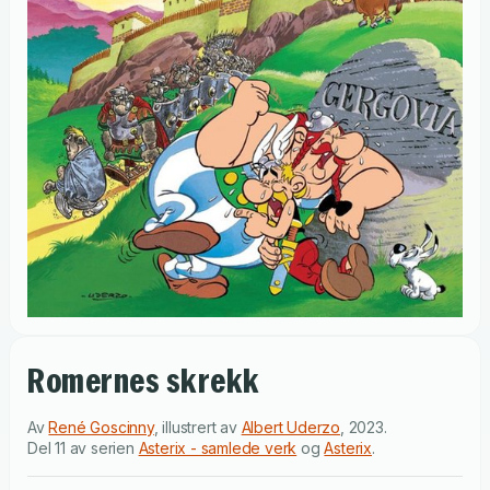
Romernes skrekk
Av
René Goscinny
,
illustrert av
Albert Uderzo
,
2023
.
Del 11 av serien
Asterix - samlede verk
og
Asterix
.