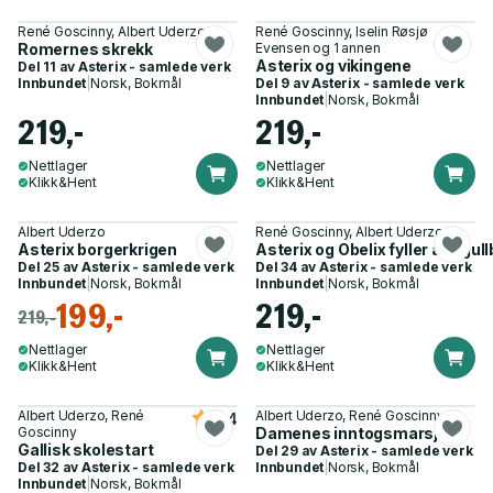
René Goscinny, Albert Uderzo
René Goscinny, Iselin Røsjø
Romernes skrekk
Evensen og 1 annen
Asterix og vikingene
Del 11 av
Asterix - samlede verk
Innbundet
|
Norsk, Bokmål
Del 9 av
Asterix - samlede verk
Innbundet
|
Norsk, Bokmål
219,-
219,-
Nettlager
Nettlager
Klikk&Hent
Klikk&Hent
Albert Uderzo
René Goscinny, Albert Uderzo
Asterix borgerkrigen
Asterix og Obelix fyller år - gul
Del 25 av
Asterix - samlede verk
Del 34 av
Asterix - samlede verk
Innbundet
|
Norsk, Bokmål
Innbundet
|
Norsk, Bokmål
199,-
219,-
219,-
Nettlager
Nettlager
Klikk&Hent
Klikk&Hent
Albert Uderzo, René
Albert Uderzo, René Goscinny
4.4
Goscinny
Damenes inntogsmarsj
Gallisk skolestart
Del 29 av
Asterix - samlede verk
Del 32 av
Asterix - samlede verk
Innbundet
|
Norsk, Bokmål
Innbundet
|
Norsk, Bokmål