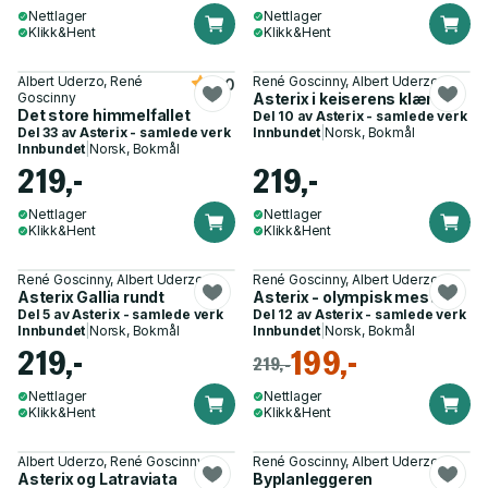
Nettlager
Nettlager
Klikk&Hent
Klikk&Hent
Albert Uderzo, René
René Goscinny, Albert Uderzo
5.0
Goscinny
Asterix i keiserens klær
Det store himmelfallet
Del 10 av
Asterix - samlede verk
Del 33 av
Asterix - samlede verk
Innbundet
|
Norsk, Bokmål
Innbundet
|
Norsk, Bokmål
219,-
219,-
Nettlager
Nettlager
Klikk&Hent
Klikk&Hent
René Goscinny, Albert Uderzo
René Goscinny, Albert Uderzo
Asterix Gallia rundt
Asterix - olympisk mester
Del 5 av
Asterix - samlede verk
Del 12 av
Asterix - samlede verk
Innbundet
|
Norsk, Bokmål
Innbundet
|
Norsk, Bokmål
219,-
199,-
219,-
Nettlager
Nettlager
Klikk&Hent
Klikk&Hent
Albert Uderzo, René Goscinny
René Goscinny, Albert Uderzo
Asterix og Latraviata
Byplanleggeren