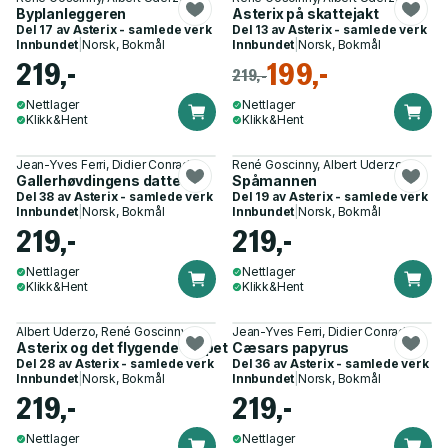
Byplanleggeren
Asterix på skattejakt
Del 17 av
Asterix - samlede verk
Del 13 av
Asterix - samlede verk
Innbundet
|
Norsk, Bokmål
Innbundet
|
Norsk, Bokmål
219,-
199,-
219,-
Nettlager
Nettlager
Klikk&Hent
Klikk&Hent
Jean-Yves Ferri, Didier Conrad
René Goscinny, Albert Uderzo
Gallerhøvdingens datter
Spåmannen
Del 38 av
Asterix - samlede verk
Del 19 av
Asterix - samlede verk
Innbundet
|
Norsk, Bokmål
Innbundet
|
Norsk, Bokmål
219,-
219,-
Nettlager
Nettlager
Klikk&Hent
Klikk&Hent
Albert Uderzo, René Goscinny
Jean-Yves Ferri, Didier Conrad
Asterix og det flygende teppet
Cæsars papyrus
Del 28 av
Asterix - samlede verk
Del 36 av
Asterix - samlede verk
Innbundet
|
Norsk, Bokmål
Innbundet
|
Norsk, Bokmål
219,-
219,-
Nettlager
Nettlager