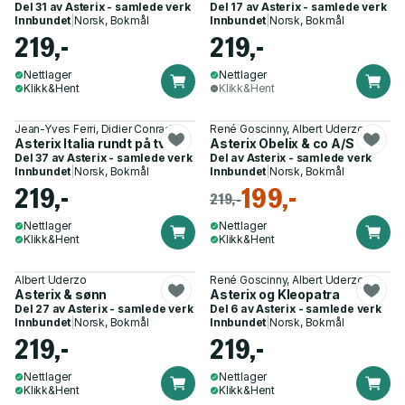
Del 31 av
Asterix - samlede verk
Del 17 av
Asterix - samlede verk
Innbundet
|
Norsk, Bokmål
Innbundet
|
Norsk, Bokmål
219,-
219,-
Nettlager
Nettlager
Klikk&Hent
Klikk&Hent
Jean-Yves Ferri, Didier Conrad
René Goscinny, Albert Uderzo
Asterix Italia rundt på tvers
Asterix Obelix & co A/S
Del 37 av
Asterix - samlede verk
Del av
Asterix - samlede verk
Innbundet
|
Norsk, Bokmål
Innbundet
|
Norsk, Bokmål
219,-
199,-
219,-
Nettlager
Nettlager
Klikk&Hent
Klikk&Hent
Albert Uderzo
René Goscinny, Albert Uderzo
Asterix & sønn
Asterix og Kleopatra
Del 27 av
Asterix - samlede verk
Del 6 av
Asterix - samlede verk
Innbundet
|
Norsk, Bokmål
Innbundet
|
Norsk, Bokmål
219,-
219,-
Nettlager
Nettlager
Klikk&Hent
Klikk&Hent