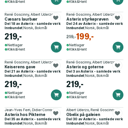
Klikk&Hent
Klikk&Hent
René Goscinny, Albert Uderzo
René Goscinny, Albert Uderzo
Cæsars laurbær
Asterix styrkeprøven
Del 18 av
Asterix - samlede verk
Del 24 av
Asterix - samlede verk
Innbundet
|
Norsk, Bokmål
Innbundet
|
Norsk, Bokmål
219,-
199,-
219,-
Nettlager
Nettlager
Klikk&Hent
Klikk&Hent
René Goscinny, Albert Uderzo
René Goscinny, Albert Uderzo
Keiserens gave
Asterix og goterne
Del 21 av
Asterix - samlede verk
Del 3 av
Asterix - samlede verk
Innbundet
|
Norsk, Bokmål
Innbundet
|
Norsk, Bokmål
219,-
219,-
Nettlager
Nettlager
Klikk&Hent
Klikk&Hent
Jean-Yves Ferri, Didier Conrad
Albert Uderzo, René Goscinny
Asterix hos Pikterne
Obelix på galeien
Del 35 av
Asterix - samlede verk
Del 30 av
Asterix - samlede verk
Innbundet
|
Norsk, Bokmål
Innbundet
|
Norsk, Bokmål