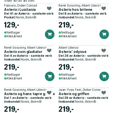
Viser
41
av
41
treff
Fabcaro, Didier Conrad
René Goscinny, Albert Uderzo
Asterix i Lusitania
Asterix hos britene
Del 41 av
Asterix - samlede verk
Del 8 av
Asterix - samlede verk
Pocket
|
Norsk, Bokmål
Innbundet
|
Norsk, Bokmål
129,-
219,-
Nettlager
Nettlager
Klikk&Hent
Klikk&Hent
René Goscinny, Albert Uderzo
Albert Uderzo
Asterix som gladiator
Asterix' odyssé
Del 4 av
Asterix - samlede verk
Del 26 av
Asterix - samlede verk
Innbundet
|
Norsk, Bokmål
Innbundet
|
Norsk, Bokmål
219,-
219,-
Nettlager
Nettlager
Klikk&Hent
Klikk&Hent
René Goscinny, Albert Uderzo
Jean-Yves Ferri, Didier Conrad
Asterix og hans tapre gallere
Asterix og griffen
Del 1 av
Asterix - samlede verk
Del 39 av
Asterix - samlede verk
Innbundet
|
Norsk, Bokmål
Innbundet
|
Norsk, Bokmål
219,-
219,-