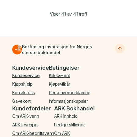
Viser
41
av
41
treff
Boktips og inspirasjon fra Norges
største bokhandel
Bunnmeny
Kundeservice
Betingelser
Kundeservice
Klikk&Hent
Kjøpshjelp
Kjøpsvilkår
Kontakt oss
Personvernerklæring
Gavekort
Informasjonskapsler
Kundefordeler
ARK Bokhandel
Om ARK-venn
ARK Innhold
ARK leseapp
Ledige stillinger
Om ARK-bedriftsvenn
Om ARK