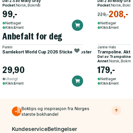
Del 2.5 av
Molly Gray
Del 2 av
Molly Gray
Pocket
|
Norsk, Bokmål
Pocket
|
Norsk, Bokm
99,-
208,-
229,-
Nettlager
Nettlager
Klikk&Hent
Klikk&Hent
Anbefalt for deg
Panini
Janne Hals
Samlekort World Cup 2026 Sticker Booster
Trampoline. Akti
Del av
Trampoline
Annet
|
Norsk, Bokmå
29,90
179,-
Utsolgt
Nettlager
Klikk&Hent
Klikk&Hent
Boktips og inspirasjon fra Norges
største bokhandel
Bunnmeny
Kundeservice
Betingelser