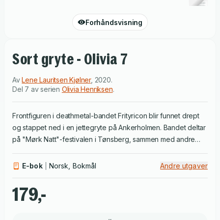
Forhåndsvisning
Sort gryte - Olivia 7
Av
Lene Lauritsen Kjølner
,
2020
.
Del 7 av serien
Olivia Henriksen
.
Frontfiguren i deathmetal-bandet Frityricon blir funnet drept
og stappet ned i en jettegryte på Ankerholmen. Bandet deltar
på "Mørk Natt"-festivalen i Tønsberg, sammen med andre
kjente band, som Zurbum. Olivia ramler opp i saken pga sin
tiknytning til Mona på Havnehotellet, der bandet bor, og via
E-bok
Norsk, Bokmål
Andre utgaver
musikkmiljøet og bror Oskar. I denne boken spaner Olivia på
festivaler og konserter, hun er frivillig cateringpersonale og
179,-
kaster seg ut i Ankerholmens idylliske natur. For hvem har
gjort det? Den klåfingrede promotoren med sine svin på