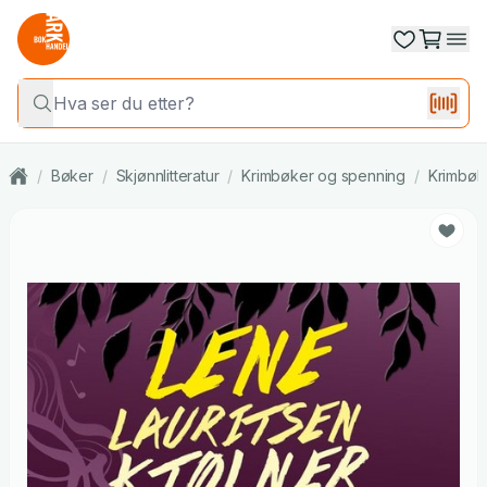
/
Bøker
/
Skjønnlitteratur
/
Krimbøker og spenning
/
Krimbøk