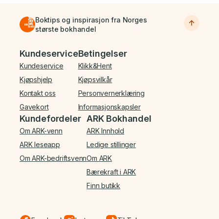
Boktips og inspirasjon fra Norges
største bokhandel
Bunnmeny
Kundeservice
Betingelser
Kundeservice
Klikk&Hent
Kjøpshjelp
Kjøpsvilkår
Kontakt oss
Personvernerklæring
Gavekort
Informasjonskapsler
Kundefordeler
ARK Bokhandel
Om ARK-venn
ARK Innhold
ARK leseapp
Ledige stillinger
Om ARK-bedriftsvenn
Om ARK
Bærekraft i ARK
Finn butikk