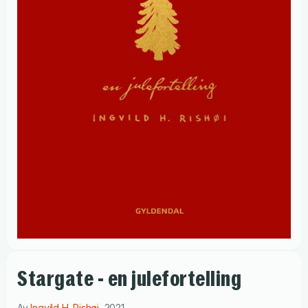
Stargate - en julefortelling
Av
Ingvild H. Rishøi
,
2021
.