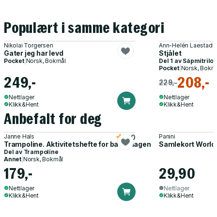
Populært i samme kategori
Nikolai Torgersen
Ann-Helén Laestadi
Gater jeg har levd
Stjålet
Pocket
|
Norsk, Bokmål
Del 1 av
Sápmitrilo
Pocket
|
Norsk, Bokm
249,-
208,-
229,-
Nettlager
Nettlager
Klikk&Hent
Klikk&Hent
Anbefalt for deg
Janne Hals
Panini
5.0
Trampoline. Aktivitetshefte for barnehagen
Samlekort World
Del av
Trampoline
Annet
|
Norsk, Bokmål
179,-
29,90
Nettlager
Nettlager
Klikk&Hent
Klikk&Hent