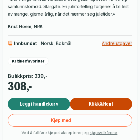
samfunnsforhold. Stargate. En julefortelling fortjener å bli lest
av mange, gjerne årlig, når det nærmer seg juletider.»
Knut Hoem, NRK
Innbundet
Norsk, Bokmål
Andre utgaver
Kritikerfavoritter
Butikkpris
:
339
,-
308,-
Legg i handlekurv
Klikk&Hent
Kjøp med
Ved å fullføre kjøpet aksepterer jeg
kjøpsvilkårene
.