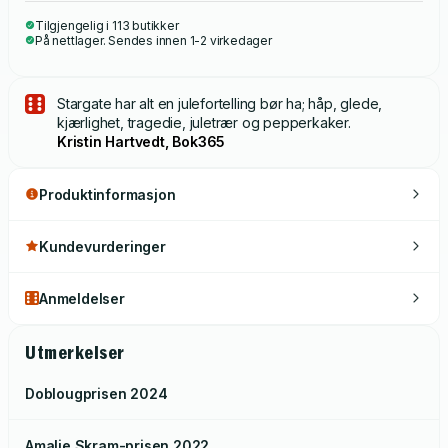
Tilgjengelig i 113 butikker
På nettlager. Sendes innen 1-2 virkedager
Stargate har alt en julefortelling bør ha; håp, glede,
kjærlighet, tragedie, juletrær og pepperkaker.
Kristin Hartvedt, Bok365
Produktinformasjon
Kundevurderinger
Anmeldelser
Utmerkelser
Doblougprisen
2024
Amalie Skram-prisen
2022