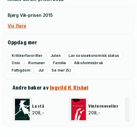
Bjørg Vik-prisen
2015
Vis flere
Oppdag mer
Kritikerfavoritter
Julen
Lav sosioøkonomisk status
Oslo
Romaner
Familie
Alkoholmisbruk
Fattigdom
Jul
Se mer (5)
Andre bøker av
Ingvild H. Rishøi
La stå
Vinternoveller
208,-
208,-