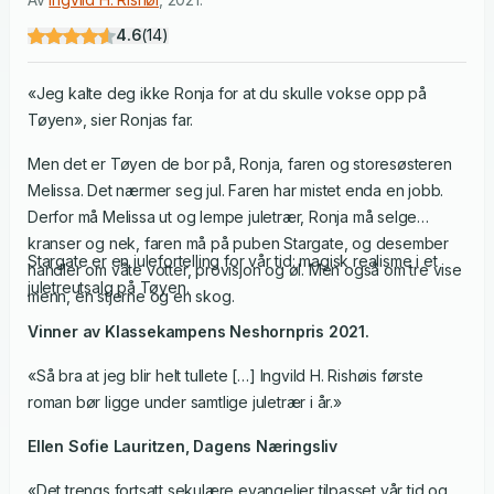
4.6
(
14
)
«Jeg kalte deg ikke Ronja for at du skulle vokse opp på
Tøyen», sier Ronjas far.
Men det er Tøyen de bor på, Ronja, faren og storesøsteren
Melissa. Det nærmer seg jul. Faren har mistet enda en jobb.
Derfor må Melissa ut og lempe juletrær, Ronja må selge
kranser og nek, faren må på puben Stargate, og desember
Stargate er en julefortelling for vår tid: magisk realisme i et
handler om våte votter, provisjon og øl. Men også om tre vise
juletreutsalg på Tøyen.
menn, en stjerne og en skog.
Vinner av Klassekampens Neshornpris 2021.
«Så bra at jeg blir helt tullete […] Ingvild H. Rishøis første
roman bør ligge under samtlige juletrær i år.»
Ellen Sofie Lauritzen, Dagens Næringsliv
«Det trengs fortsatt sekulære evangelier tilpasset vår tid og