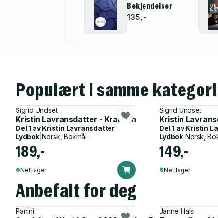
Bekjendelser
135,-
Populært i samme kategori
Sigrid Undset
Sigrid Undset
Kristin Lavransdatter - Kransen
Kristin Lavrans
Del 1 av
Kristin Lavransdatter
Del 1 av
Kristin L
Lydbok
|
Norsk, Bokmål
Lydbok
|
Norsk, Bo
189,-
149,-
Nettlager
Nettlager
Anbefalt for deg
Panini
Janne Hals