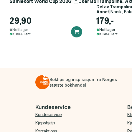
Samlekort World Cup 2026 Sticker Booster
Trampoline. Ak
Del av
Trampolin
Annet
|
Norsk, Bok
29,90
179,-
Nettlager
Nettlager
Klikk&Hent
Klikk&Hent
Boktips og inspirasjon fra Norges
største bokhandel
Bunnmeny
Kundeservice
B
Kundeservice
Kl
Kjøpshjelp
Kj
Kontakt oss
Pe