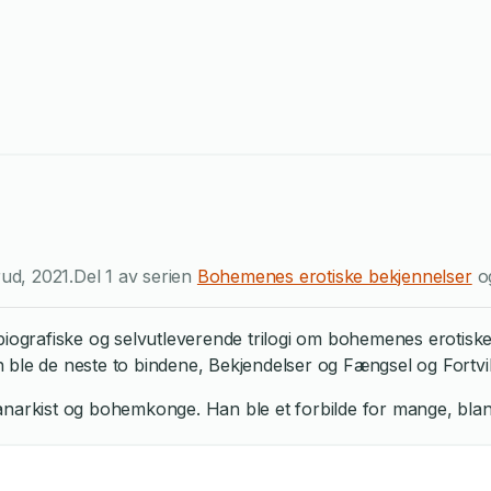
rud
,
2021
.
Del 1 av serien
Bohemenes erotiske bekjennelser
o
biografiske og selvutleverende trilogi om bohemenes erotisk
ble de neste to bindene, Bekjendelser og Fængsel og Fortvil
 anarkist og bohemkonge. Han ble et forbilde for mange, bl