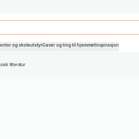
Studiestart! Alle* pensumbøker -20%
Se utvalget her
ontor og skoleutstyr
Gaver og ting til hjemmet
Inspirasjon
sisk litteratur