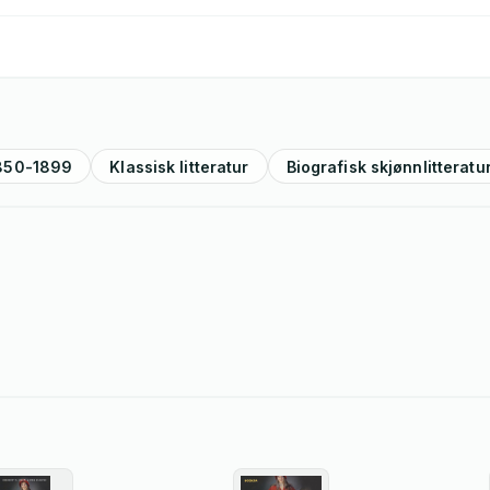
850-1899
Klassisk litteratur
Biografisk skjønnlitteratu