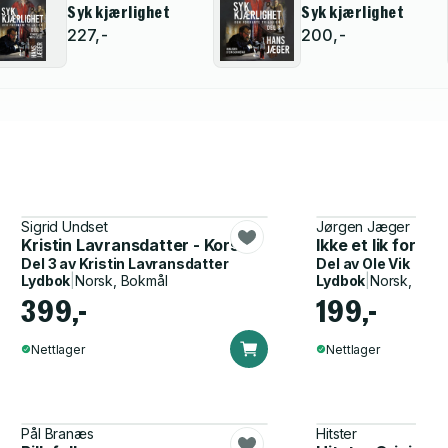
Syk kjærlighet
Syk kjærlighet
227,-
200,-
Sigrid Undset
Jørgen Jæger
Kristin Lavransdatter - Korset
Ikke et lik for my
Del 3 av
Kristin Lavransdatter
Del av
Ole Vik
Lydbok
|
Norsk, Bokmål
Lydbok
|
Norsk, Bok
399,-
199,-
Nettlager
Nettlager
Pål Branæs
Hitster