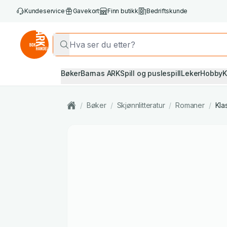
Kundeservice
Gavekort
Finn butikk
Bedriftskunde
Bøker
Barnas ARK
Spill og puslespill
Leker
Hobby
K
/
Bøker
/
Skjønnlitteratur
/
Romaner
/
Klas