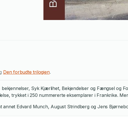
g
Den forbudte trilogien
.
e bekjennelser, Syk Kjærlihet, Bekjendelser og Fængsel og Fo
else, trykket i 250 nummererte eksemplarer i Frankrike. Men
ant annet Edvard Munch, August Strindberg og Jens Bjørnebo