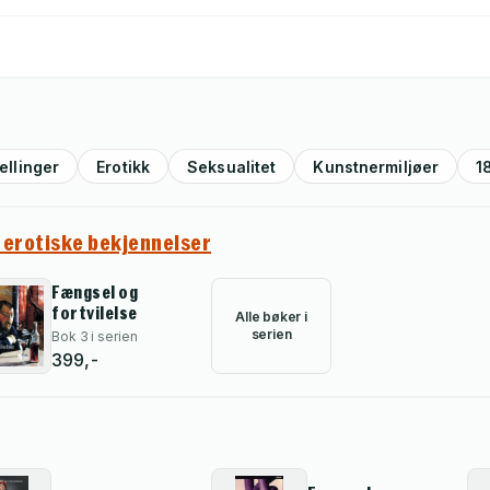
ellinger
Erotikk
Seksualitet
Kunstnermiljøer
1
erotiske bekjennelser
Fængsel og
fortvilelse
Alle bøker i
serien
Bok 3 i serien
399,-