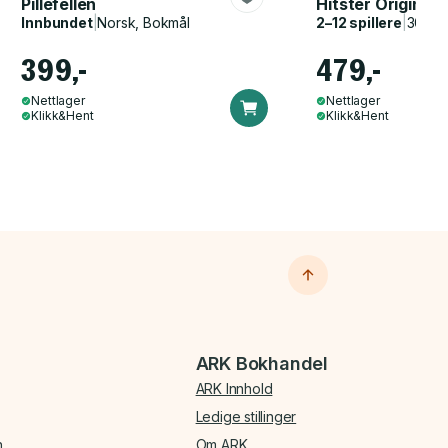
Pillefellen
Hitster Original
Innbundet
|
Norsk, Bokmål
2–12 spillere
|
30–60
399,-
479,-
Nettlager
Nettlager
Klikk&Hent
Klikk&Hent
ARK Bokhandel
ARK Innhold
Ledige stillinger
n
Om ARK