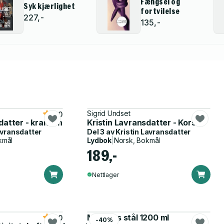
Fængsel og
Syk kjærlighet
fortvilelse
227,-
135,-
Sigrid Undset
5.0
datter - kransen
Kristin Lavransdatter - Korset
avransdatter
Del 3 av
Kristin Lavransdatter
kmål
Lydbok
|
Norsk, Bokmål
189,-
Nettlager
Matboks stål 1200 ml
5.0
-40%