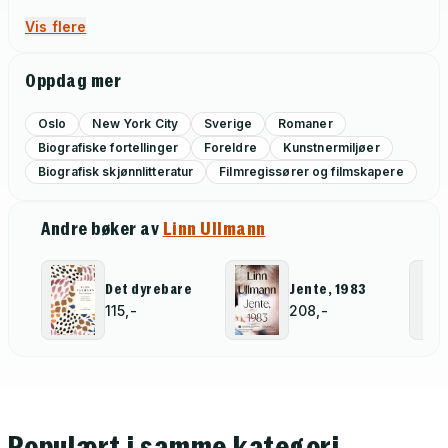
Vis flere
Oppdag mer
Oslo
New York City
Sverige
Romaner
Biografiske fortellinger
Foreldre
Kunstnermiljøer
Biografisk skjønnlitteratur
Filmregissører og filmskapere
Andre bøker av
Linn Ullmann
Det dyrebare
Jente, 1983
115,-
208,-
Populært i samme kategori