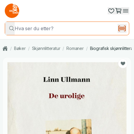
/
Bøker
/
Skjønnlitteratur
/
Romaner
/
Biografisk skjønnlittera