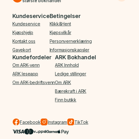
største bokhandel
Bunnmeny
Kundeservice
Betingelser
Kundeservice
Klikk&Hent
Kjøpshjelp
Kjøpsvilkår
Kontakt oss
Personvernerklæring
Gavekort
Informasjonskapsler
Kundefordeler
ARK Bokhandel
Om ARK-venn
ARK Innhold
ARK leseapp
Ledige stillinger
Om ARK-bedriftsvenn
Om ARK
Bærekraft i ARK
Finn butikk
Facebook
Instagram
TikTok