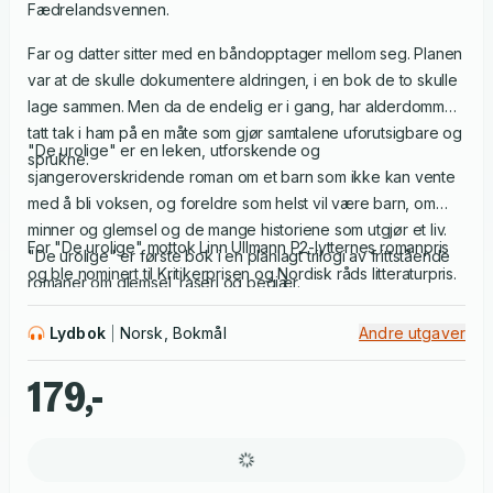
Fædrelandsvennen.
Far og datter sitter med en båndopptager mellom seg. Planen
var at de skulle dokumentere aldringen, i en bok de to skulle
lage sammen. Men da de endelig er i gang, har alderdommen
tatt tak i ham på en måte som gjør samtalene uforutsigbare og
"De urolige" er en leken, utforskende og
sprukne.
sjangeroverskridende roman om et barn som ikke kan vente
med å bli voksen, og foreldre som helst vil være barn, om
minner og glemsel og de mange historiene som utgjør et liv.
For "De urolige" mottok Linn Ullmann P2-lytternes romanpris
"De urolige" er første bok i en planlagt trilogi av frittstående
og ble nominert til Kritikerprisen og Nordisk råds litteraturpris.
romaner om glemsel, raseri og begjær.
Lydbok
Norsk, Bokmål
Andre utgaver
179,-