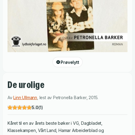
Prøvelytt
De urolige
Av
Linn Ullmann
,
lest av
Petronella Barker
,
2015
.
5.0
(
1
)
Kåret til en av årets beste bøker i VG, Dagbladet,
Klassekampen, Vårt Land, Hamar Arbeiderblad og