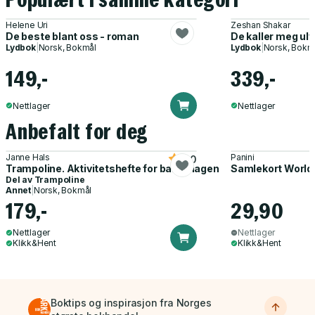
Helene Uri
Zeshan Shakar
De beste blant oss - roman
De kaller meg ul
Lydbok
|
Norsk, Bokmål
Lydbok
|
Norsk, Bokm
149,-
339,-
Nettlager
Nettlager
Anbefalt for deg
Janne Hals
Panini
5.0
Trampoline. Aktivitetshefte for barnehagen
Samlekort World
Del av
Trampoline
Annet
|
Norsk, Bokmål
179,-
29,90
Nettlager
Nettlager
Klikk&Hent
Klikk&Hent
Boktips og inspirasjon fra Norges