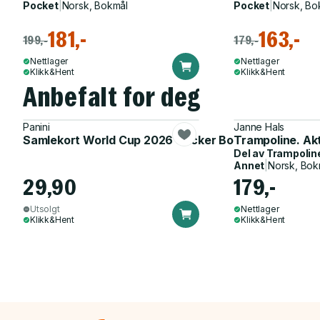
Pocket
|
Norsk, Bokmål
Pocket
|
Norsk, Bo
181,-
163,-
199,-
179,-
Nettlager
Nettlager
Klikk&Hent
Klikk&Hent
Anbefalt for deg
Panini
Janne Hals
Samlekort World Cup 2026 Sticker Booster
Trampoline. Ak
Del av
Trampolin
Annet
|
Norsk, Bok
29,90
179,-
Utsolgt
Nettlager
Klikk&Hent
Klikk&Hent