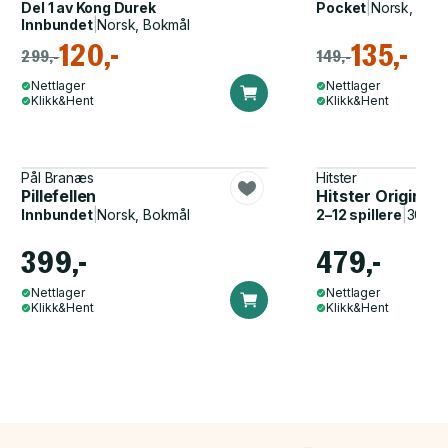
Del 1 av
Kong Durek
Pocket
|
Norsk, Bok
Innbundet
|
Norsk, Bokmål
120,-
135,-
299,-
149,-
Nettlager
Nettlager
Klikk&Hent
Klikk&Hent
Pål Branæs
Hitster
Pillefellen
Hitster Original
Innbundet
|
Norsk, Bokmål
2–12 spillere
|
30–60
399,-
479,-
Nettlager
Nettlager
Klikk&Hent
Klikk&Hent