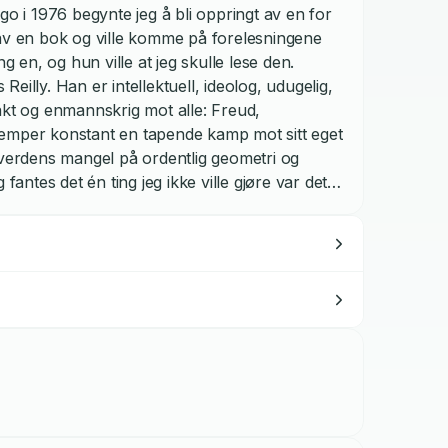
go i 1976 begynte jeg å bli oppringt av en for
 av en bok og ville komme på forelesningene
 en, og hun ville at jeg skulle lese den.
Reilly. Han er intellektuell, ideolog, udugelig,
akt og enmannskrig mot alle: Freud,
jemper konstant en tapende kamp mot sitt eget
verdens mangel på ordentlig geometri og
g fantes det én ting jeg ikke ville gjøre var det
utgnidd og såvidt leselig blåkopi. Men damen var
 var det ingen utvei, bare et håp om at jeg
jeg det. Det holder faktisk ofte med det første
e