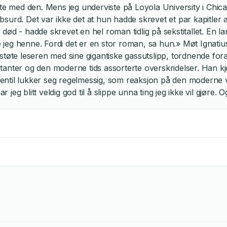
te med den. Mens jeg underviste på Loyola University i Chica
surd. Det var ikke det at hun hadde skrevet et par kapitler
ød - hadde skrevet en hel roman tidlig på sekstitallet. En lang
e jeg henne. Fordi det er en stor roman, sa hun.» Møt Ignatius 
støte leseren med sine gigantiske gassutslipp, tordnende for
tanter og den moderne tids assorterte overskridelser. Han k
entil lukker seg regelmessig, som reaksjon på den moderne 
r jeg blitt veldig god til å slippe unna ting jeg ikke vil gjøre. O
 en ukjent dame sa var stort og - viste det seg - også var en 
dag sto på kontoret mitt og holdt fram det tunge manuset. Her
 til at jeg, med god samvittighet kunne slutte. Vanligvis kan 
kke var dårlig nok, eller muligvis god nok, til at jeg måtte les