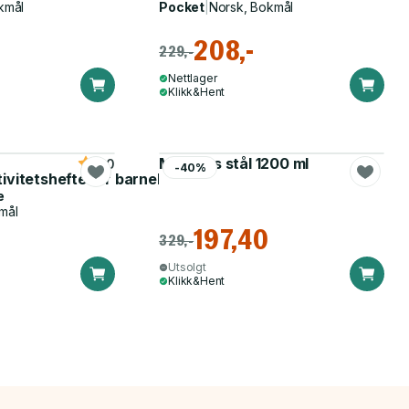
kmål
Pocket
|
Norsk, Bokmål
208,-
229,-
Nettlager
Klikk&Hent
Matboks stål 1200 ml
5.0
-40%
tivitetshefte for barnehagen
e
mål
197,40
329,-
Utsolgt
Klikk&Hent