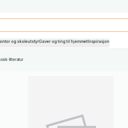
Studiestart! Alle* pensumbøker -20%
Se utvalget her
ontor og skoleutstyr
Gaver og ting til hjemmet
Inspirasjon
sisk litteratur