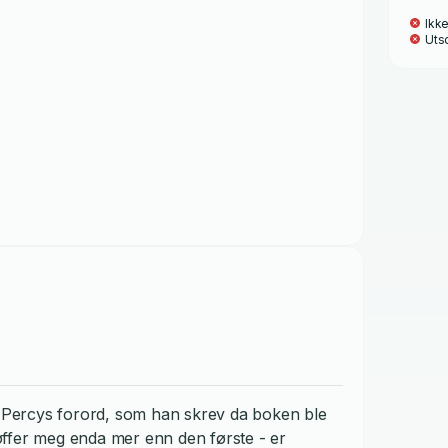
Ikke
Utso
 Percys forord, som han skrev da boken ble
øffer meg enda mer enn den første - er