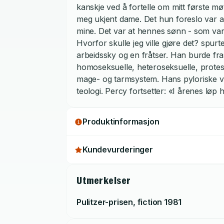
kanskje ved å fortelle om mitt første mø
meg ukjent dame. Det hun foreslo var ab
mine. Det var at hennes sønn - som var d
Hvorfor skulle jeg ville gjøre det? spurt
arbeidssky og en fråtser. Han burde fra
homoseksuelle, heteroseksuelle, protes
mage- og tarmsystem. Hans pyloriske v
teologi. Percy fortsetter: «I årenes løp ha
helt sikkert dette: Å lese et manuskript
hardnakket, og så ble det til at hun en 
Produktinformasjon
kunne lese noen sider som var dårlige nok
avsnittet. Min eneste frykt var at denne i
Kundevurderinger
Utmerkelser
Pulitzer-prisen, fiction
1981