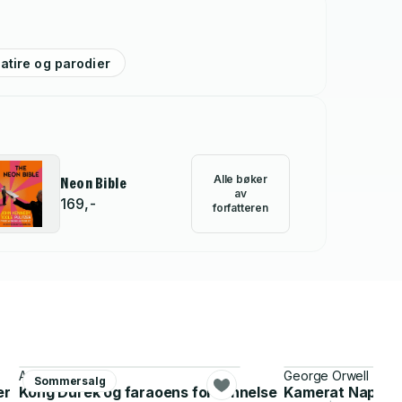
atire og parodier
Alle bøker
Neon Bible
av
169,-
forfatteren
Anonym
George Orwell
Sommersalg
er
Kong Durek og faraoens forbannelse
Kamerat Napole