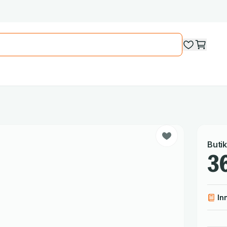
Butik
36
In