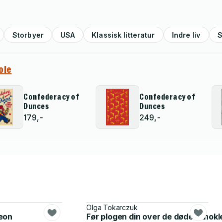
Storbyer
USA
Klassisk litteratur
Indre liv
S
ole
Confederacy of
Confederacy of
Dunces
Dunces
179,-
249,-
Olga Tokarczuk
eon
Før plogen din over de dødes knokl