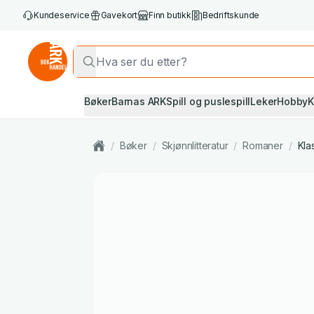
Kundeservice
Gavekort
Finn butikk
Bedriftskunde
Bøker
Barnas ARK
Spill og puslespill
Leker
Hobby
K
/
Bøker
/
Skjønnlitteratur
/
Romaner
/
Klas