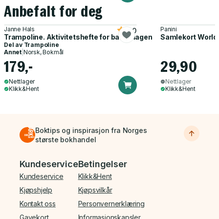
Anbefalt for deg
Janne Hals
Panini
5.0
Trampoline. Aktivitetshefte for barnehagen
Samlekort World
Del av
Trampoline
Annet
|
Norsk, Bokmål
179,-
29,90
Nettlager
Nettlager
Klikk&Hent
Klikk&Hent
Boktips og inspirasjon fra Norges
største bokhandel
Bunnmeny
Kundeservice
Betingelser
Kundeservice
Klikk&Hent
Kjøpshjelp
Kjøpsvilkår
Kontakt oss
Personvernerklæring
Gavekort
Informasjonskapsler