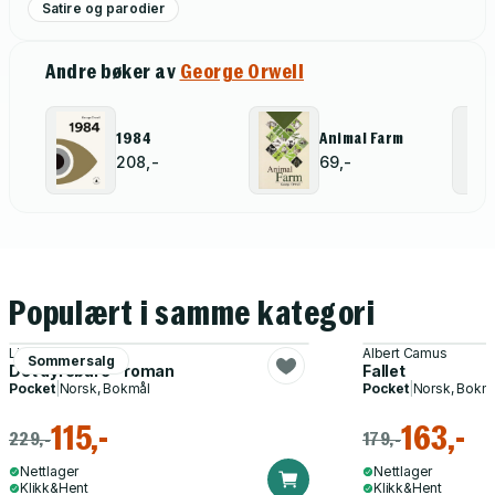
Satire og parodier
Andre bøker av
George Orwell
1984
Animal Farm
208,-
69,-
Populært i samme kategori
Linn Ullmann
Albert Camus
Sommersalg
Det dyrebare - roman
Fallet
Pocket
|
Norsk, Bokmål
Pocket
|
Norsk, Bokm
115,-
163,-
229,-
179,-
Nettlager
Nettlager
Klikk&Hent
Klikk&Hent