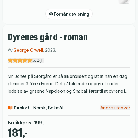
Forhåndsvisning
Dyrenes gård - roman
Av
George Orwell
,
2023
.
5.0
(
1
)
Mr. Jones på Storgård er så alkoholisert og lat at han en dag
glemmer å fôre dyrene. Det påfølgende opprøret under
ledelse av grisene Napoleon og Snøball fører til at dyrene i
samlet flokk jager Jones på dør. Revolusjonen er et faktum!
De nye lederne på den nå omdøpte Dyregård lover å gjøre
Pocket
Norsk, Bokmål
Andre utgaver
slutt på de grelle ulikhetene som råder i det lille samfunnet,
slik at alle på fire bein får lik tilgang til godene. Men etter
Butikkpris
:
199
,-
hvert som tiden går, svinner opprørets idealer og noe nytt og
181,-
helt uventet kommer tilsyne ... Dyrenes gård [Animal Farm] er