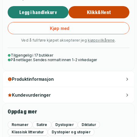
George Orwells storslagne satire over maktens
Legg i handlekurv
Klikk&Hent
korrumperende kraft, en tidløs roman som fortsatt fremstår
like brennaktuell.
Kjøp med
Ved å fullføre kjøpet aksepterer jeg
kjøpsvilkårene
.
Tilgjengelig i 17 butikker
På nettlager. Sendes normalt innen 1-2 virkedager
Produktinformasjon
Kundevurderinger
Oppdag mer
Romaner
Satire
Dystopier
Diktatur
Klassisk litteratur
Dystopier og utopier