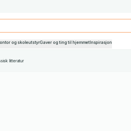
Studiestart! Alle* pensumbøker -20%
Se utvalget her
ontor og skoleutstyr
Gaver og ting til hjemmet
Inspirasjon
sisk litteratur