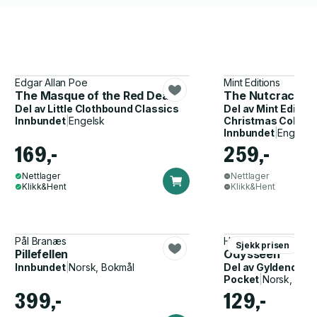
Edgar Allan Poe
Mint Editions
The Masque of the Red Death
The Nutcracker 
Del av
Little Clothbound Classics
Del av
Mint Edition
Innbundet
|
Engelsk
Christmas Collect
Innbundet
|
Engelsk
169,-
259,-
Nettlager
Nettlager
Klikk&Hent
Klikk&Hent
Pål Branæs
Homer, John Flaxma
Sjekk prisen
Pillefellen
Odysseen
Innbundet
|
Norsk, Bokmål
Del av
Gyldendal p
Pocket
|
Norsk, Bok
399,-
129,-