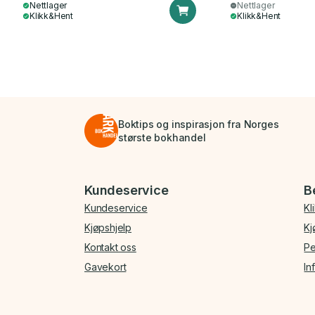
Nettlager
Nettlager
Klikk&Hent
Klikk&Hent
Boktips og inspirasjon fra Norges
største bokhandel
Bunnmeny
Kundeservice
B
Kundeservice
Kl
Kjøpshjelp
Kj
Kontakt oss
Pe
Gavekort
In