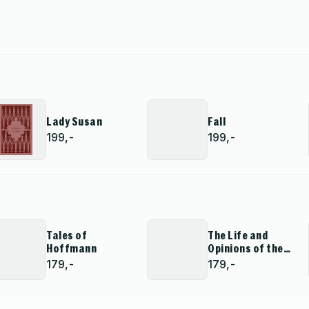
Lady Susan
Fall
199,-
199,-
Tales of
The Life and
Hoffmann
Opinions of the
Tomcat Murr
179,-
179,-