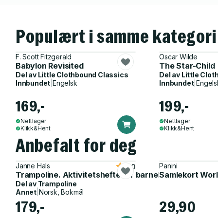
Populært i samme kategori
F. Scott Fitzgerald
Oscar Wilde
Babylon Revisited
The Star-Child
Del av
Little Clothbound Classics
Del av
Little Clo
Innbundet
|
Engelsk
Innbundet
|
Engels
169,-
199,-
Nettlager
Nettlager
Klikk&Hent
Klikk&Hent
Anbefalt for deg
Janne Hals
Panini
5.0
Trampoline. Aktivitetshefte for barnehagen
Samlekort Worl
Del av
Trampoline
Annet
|
Norsk, Bokmål
179,-
29,90