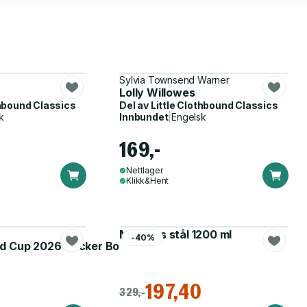
Sylvia Townsend Warner
Lolly Willowes
thbound Classics
Del av
Little Clothbound Classics
k
Innbundet
|
Engelsk
169,-
Nettlager
Klikk&Hent
Matboks stål 1200 ml
-40%
d Cup 2026 Sticker Booster
197,40
329,-