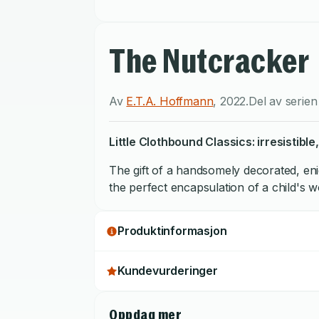
The Nutcracker
Av
E.T.A. Hoffmann
,
2022
.
Del av serie
Little Clothbound Classics: irresistibl
The gift of a handsomely decorated, enig
the perfect encapsulation of a child's 
Produktinformasjon
Kundevurderinger
Oppdag mer