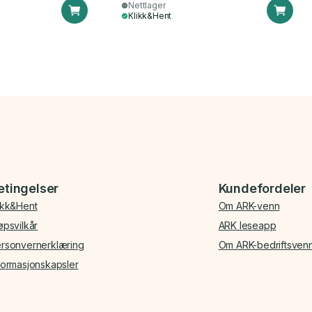
Nettlager
Klikk&Hent
etingelser
Kundefordeler
ikk&Hent
Om ARK-venn
øpsvilkår
ARK leseapp
rsonvernerklæring
Om ARK-bedriftsven
formasjonskapsler