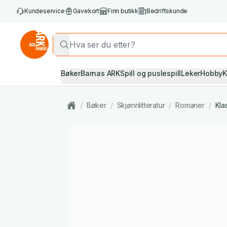
Kundeservice
Gavekort
Finn butikk
Bedriftskunde
Bøker
Barnas ARK
Spill og puslespill
Leker
Hobby
K
/
Bøker
/
Skjønnlitteratur
/
Romaner
/
Klas