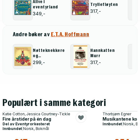
Alive i
Tryllefløyten
eventyrland
317,-
349,-
Andre bøker av
E.T.A. Hoffmann
Nøtteknekkeren
Hannkatten
og
Murr
musekongen
299,-
317,-
Populært i samme kategori
Katie Cotton, Jessica Courtney-Tickle
Thorbjørn Egner
Fire årstider på én dag
Musikantene komm
Del av
Eventyrorkesteret
Innbundet
|
Norsk, B
Innbundet
|
Norsk, Bokmål