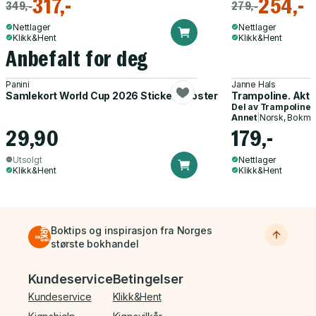
317,-
254,-
349,-
279,-
Nettlager
Nettlager
Klikk&Hent
Klikk&Hent
Anbefalt for deg
Panini
Janne Hals
Samlekort World Cup 2026 Sticker Booster
Trampoline. Akti
Del av
Trampoline
Annet
|
Norsk, Bokmå
29,90
179,-
Utsolgt
Nettlager
Klikk&Hent
Klikk&Hent
Boktips og inspirasjon fra Norges
største bokhandel
Bunnmeny
Kundeservice
Betingelser
Kundeservice
Klikk&Hent