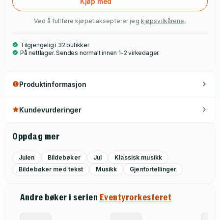
Kjøp med
Ved å fullføre kjøpet aksepterer jeg
kjøpsvilkårene
.
Tilgjengelig i 32 butikker
På nettlager. Sendes normalt innen 1-2 virkedager.
Produktinformasjon
Kundevurderinger
Oppdag mer
Julen
Bildebøker
Jul
Klassisk musikk
Bildebøker med tekst
Musikk
Gjenfortellinger
Andre bøker i serien
Eventyrorkesteret