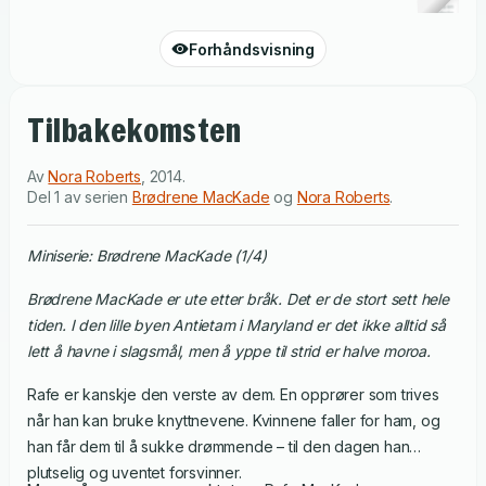
Forhåndsvisning
Tilbakekomsten
Av
Nora Roberts
,
2014
.
Del 1 av serien
Brødrene MacKade
og
Nora Roberts
.
Miniserie: Brødrene MacKade (1/4)
Brødrene MacKade er ute etter bråk. Det er de stort sett hele
tiden. I den lille byen Antietam i Maryland er det ikke alltid så
lett å havne i slagsmål, men å yppe til strid er halve moroa.
Rafe er kanskje den verste av dem. En opprører som trives
når han kan bruke knyttnevene. Kvinnene faller for ham, og
han får dem til å sukke drømmende – til den dagen han
plutselig og uventet forsvinner.