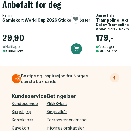
Anbefalt for deg
Panini
Janne Hals
Samlekort World Cup 2026 Sticker Booster
Trampoline. Akti
Del av
Trampoline
Annet
|
Norsk, Bokmå
29,90
179,-
Nettlager
Nettlager
Klikk&Hent
Klikk&Hent
Boktips og inspirasjon fra Norges
største bokhandel
Bunnmeny
Kundeservice
Betingelser
Kundeservice
Klikk&Hent
Kjøpshjelp
Kjøpsvilkår
Kontakt oss
Personvernerklæring
Gavekort
Informasjonskapsler