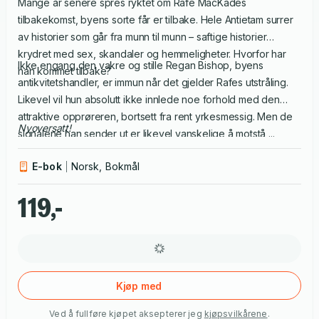
Mange år senere spres ryktet om Rafe MacKades
tilbakekomst, byens sorte får er tilbake. Hele Antietam surrer
av historier som går fra munn til munn – saftige historier
krydret med sex, skandaler og hemmeligheter. Hvorfor har
Ikke engang den vakre og stille Regan Bishop, byens
han kommet tilbake?
antikvitetshandler, er immun når det gjelder Rafes utstråling.
Likevel vil hun absolutt ikke innlede noe forhold med den
attraktive opprøreren, bortsett fra rent yrkesmessig. Men de
Nyoversatt!
signalene han sender ut er likevel vanskelige å motstå ...
E-bok
Norsk, Bokmål
119,-
Kjøp med
Ved å fullføre kjøpet aksepterer jeg
kjøpsvilkårene
.