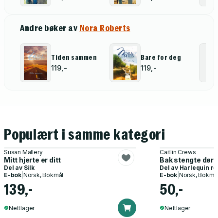
Andre bøker av
Nora Roberts
Tiden sammen
Bare for deg
119,-
119,-
Populært i samme kategori
Susan Mallery
Caitlin Crews
Mitt hjerte er ditt
Bak stengte døre
Del av
Silk
Del av
Harlequin r
E-bok
|
Norsk, Bokmål
E-bok
|
Norsk, Bokmå
139,-
50,-
Nettlager
Nettlager