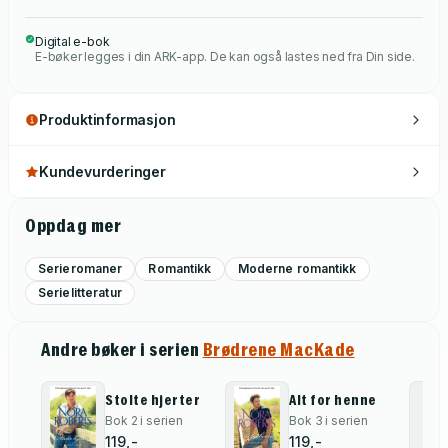
Digital e-bok
E-bøker legges i din ARK-app. De kan også lastes ned fra Din side.
Produktinformasjon
Kundevurderinger
Oppdag mer
Serieromaner
Romantikk
Moderne romantikk
Serielitteratur
Andre bøker i serien
Brødrene MacKade
Stolte hjerter
Alt for henne
Bok 2 i serien
Bok 3 i serien
119,-
119,-