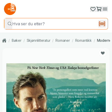
/
Bøker
/
Skjønnlitteratur
/
Romaner
/
Romantikk
/
Moderne 