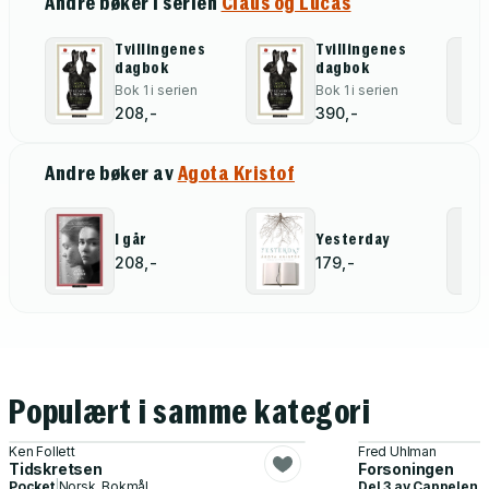
Andre bøker i serien
Claus og Lucas
Tvillingenes
Tvillingenes
dagbok
dagbok
Bok 1 i serien
Bok 1 i serien
208,-
390,-
Andre bøker av
Agota Kristof
I går
Yesterday
208,-
179,-
Populært i samme kategori
Ken Follett
Fred Uhlman
Tidskretsen
Forsoningen
Pocket
|
Norsk, Bokmål
Del 3 av
Cappelen 