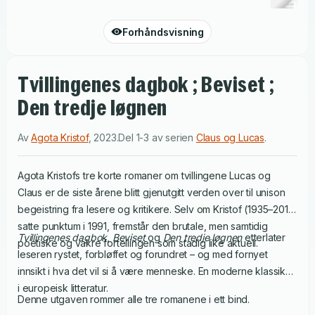
Forhåndsvisning
Tvillingenes dagbok ; Beviset ;
Den tredje løgnen
Av
Agota Kristof
,
2023
.
Del 1-3 av serien
Claus og Lucas
.
Agota Kristofs tre korte romaner om tvillingene Lucas og
Claus er de siste årene blitt gjenutgitt verden over til unison
begeistring fra lesere og kritikere. Selv om Kristof (1935–2011)
satte punktum i 1991, fremstår den brutale, men samtidig
Tvillingenes dagbok
,
Beviset
og
Den tredje løgnen
etterlater
poetiske og vakre fortellingen som stadig like aktuell.
leseren rystet, forbløffet og forundret – og med fornyet
innsikt i hva det vil si å være menneske. En moderne klassiker
i europeisk litteratur.
Denne utgaven rommer alle tre romanene i ett bind.