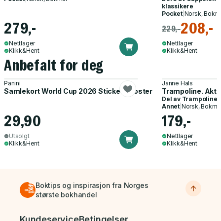
klassikere
Pocket
|
Norsk, Bokm
279,-
208,-
229,-
Nettlager
Nettlager
Klikk&Hent
Klikk&Hent
Anbefalt for deg
Panini
Janne Hals
Samlekort World Cup 2026 Sticker Booster
Trampoline. Akti
Del av
Trampoline
Annet
|
Norsk, Bokmå
29,90
179,-
Utsolgt
Nettlager
Klikk&Hent
Klikk&Hent
Boktips og inspirasjon fra Norges
største bokhandel
Bunnmeny
Kundeservice
Betingelser