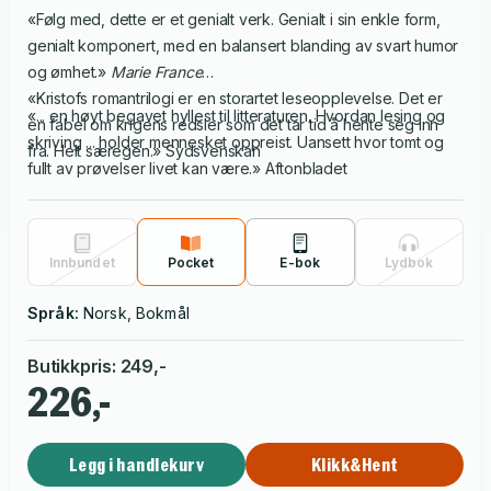
«Følg med, dette er et genialt verk. Genialt i sin enkle form,
genialt komponert, med en balansert blanding av svart humor
og ømhet.»
Marie France
«Kristofs romantrilogi er en storartet leseopplevelse. Det er
«... en høyt begavet hyllest til litteraturen. Hvordan lesing og
en fabel om krigens redsler som det tar tid å hente seg inn
skriving ... holder mennesket oppreist. Uansett hvor tomt og
fra. Helt særegen.» Sydsvenskan
fullt av prøvelser livet kan være.» Aftonbladet
Innbundet
Pocket
E-bok
Lydbok
Språk:
Norsk, Bokmål
Butikkpris
:
249
,-
226,-
Legg i handlekurv
Klikk&Hent