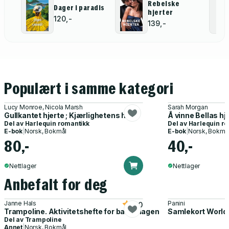
Rebelske
Dager i paradis
hjerter
120,-
139,-
Populært i samme kategori
Lucy Monroe, Nicola Marsh
Sarah Morgan
Gullkantet hjerte ; Kjærlighetens hevn
Å vinne Bellas hj
Del av
Harlequin romantikk
Del av
Harlequin r
E-bok
|
Norsk, Bokmål
E-bok
|
Norsk, Bokmå
80,-
40,-
Nettlager
Nettlager
Anbefalt for deg
Janne Hals
Panini
5.0
Trampoline. Aktivitetshefte for barnehagen
Samlekort World
Del av
Trampoline
Annet
|
Norsk, Bokmål