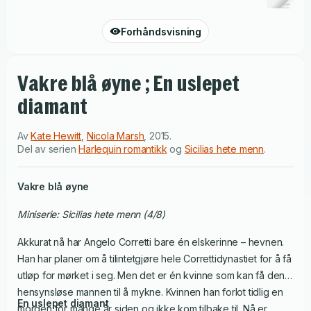
Forhåndsvisning
Vakre blå øyne ; En uslepet
diamant
Av
Kate Hewitt
,
Nicola Marsh
,
2015
.
Del av serien
Harlequin romantikk
og
Sicilias hete menn
.
Vakre blå øyne
Miniserie: Sicilias hete menn (4/8)
Akkurat nå har Angelo Corretti bare én elskerinne – hevnen.
Han har planer om å tilintetgjøre hele Correttidynastiet for å få
utløp for mørket i seg. Men det er én kvinne som kan få den
hensynsløse mannen til å mykne. Kvinnen han forlot tidlig en
En uslepet diamant
morgen for mange år siden og ikke kom tilbake til. Nå er