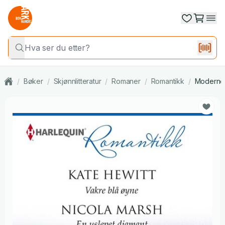
/
Bøker
/
Skjønnlitteratur
/
Romaner
/
Romantikk
/
Moderne 