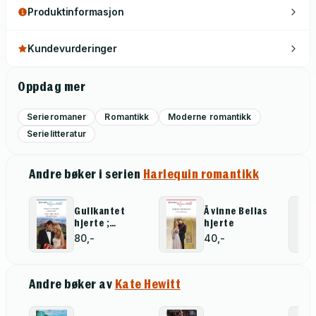
Produktinformasjon
Kundevurderinger
Oppdag mer
Serieromaner
Romantikk
Moderne romantikk
Serielitteratur
Andre bøker i serien
Harlequin romantikk
Gullkantet
Å vinne Bellas
hjerte ;
hjerte
Kjærlighetens
80,-
40,-
hevn
Andre bøker av
Kate Hewitt