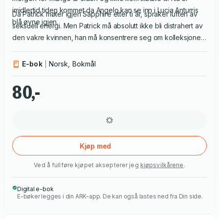
imidlertid tiden kommet da Angelo kan se inn i Lucia Anturris
Da Patrick møter igjen Sapphire etter ti år, spraker luften av
blå øyne igjen.
seksuell energi. Men Patrick må absolutt ikke bli distrahert av
den vakre kvinnen, han må konsentrere seg om kolleksjonen
sin på Melbourne Fashion Week. For å forbløffe og imponere
alle trenger han likevel Sapphire og de spesialdesignede
E-bok
Norsk, Bokmål
smykkene hennes. Mens de jobber sammen, stiger
temperaturen, til tross for Patricks regel om aldri å blande
80,-
forretninger og fornøyelser. Så samarbeidet leder dem strake
veien til soverommet …
Kjøp med
Ved å fullføre kjøpet aksepterer jeg
kjøpsvilkårene
.
Digital e-bok
E-bøker legges i din ARK-app. De kan også lastes ned fra Din side.