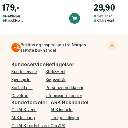
179,-
29,90
Nettlager
Nettlager
Klikk&Hent
Klikk&Hent
Boktips og inspirasjon fra Norges
største bokhandel
Bunnmeny
Kundeservice
Betingelser
Kundeservice
Klikk&Hent
Kjøpshjelp
Kjøpsvilkår
Kontakt oss
Personvernerklæring
Gavekort
Informasjonskapsler
Kundefordeler
ARK Bokhandel
Om ARK-venn
ARK Innhold
ARK leseapp
Ledige stillinger
Om ARK-bedriftsvenn
Om ARK