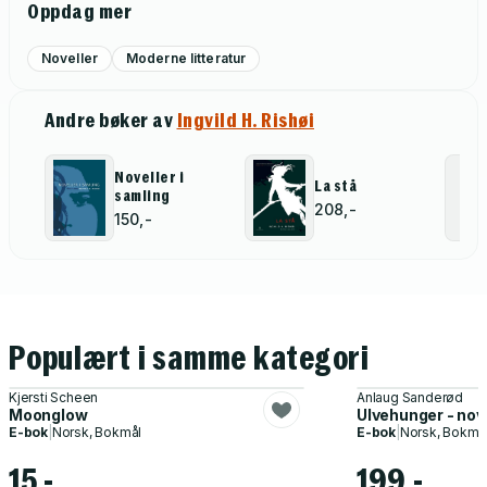
Oppdag mer
Noveller
Moderne litteratur
Andre bøker av
Ingvild H. Rishøi
Noveller i
La stå
samling
208,-
150,-
Populært i samme kategori
Kjersti Scheen
Anlaug Sanderød
Moonglow
Ulvehunger - nov
E-bok
|
Norsk, Bokmål
E-bok
|
Norsk, Bokmå
15,-
199,-