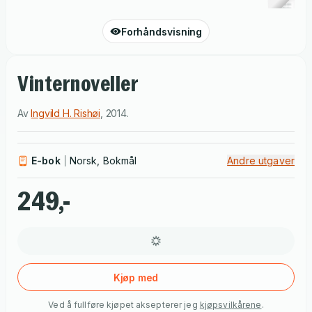
Forhåndsvisning
Vinternoveller
Av
Ingvild H. Rishøi
,
2014
.
E-bok
Norsk, Bokmål
Andre utgaver
249,-
Kjøp med
Ved å fullføre kjøpet aksepterer jeg
kjøpsvilkårene
.