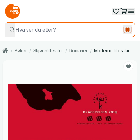
/
Bøker
/
Skjønnlitteratur
/
Romaner
/
Moderne litteratur