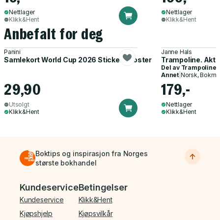
Nettlager
Nettlager
Klikk&Hent
Klikk&Hent
Anbefalt for deg
Panini
Janne Hals
Samlekort World Cup 2026 Sticker Booster
Trampoline. Akti
Del av
Trampoline
Annet
|
Norsk, Bokmå
29,90
179,-
Utsolgt
Nettlager
Klikk&Hent
Klikk&Hent
Boktips og inspirasjon fra Norges
største bokhandel
Bunnmeny
Kundeservice
Betingelser
Kundeservice
Klikk&Hent
Kjøpshjelp
Kjøpsvilkår