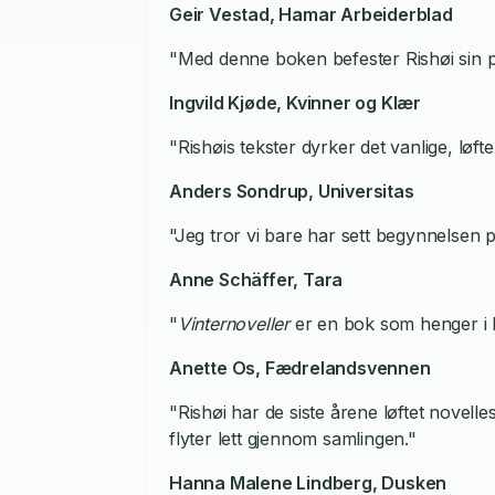
Geir Vestad,
Hamar Arbeiderblad
"Med denne boken befester Rishøi sin pos
Ingvild Kjøde,
Kvinner og Klær
"Rishøis tekster dyrker det vanlige, løfte
Anders Sondrup,
Universitas
"Jeg tror vi bare har sett begynnelsen på
Anne Schäffer,
Tara
"
Vinternoveller
er en bok som henger i 
Anette Os,
Fædrelandsvennen
"Rishøi har de siste årene løftet novell
flyter lett gjennom samlingen."
Hanna Malene Lindberg,
Dusken