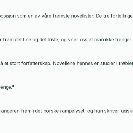
isjon som en av våre fremste novellister. De tre fortellingen
r fram det fine og det triste, og viser oss at man ikke trenger s
 et stort forfatterskap. Novellene hennes er studier i trøblete 
lenge."
esjangeren fram i det norske rampelyset, og hun skriver udisk