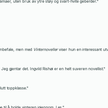
maer, uten bruk av ytre støy og svart-hvite geberder."
å anbefale, men med
Vinternoveller
viser hun en interessant utv
 Jeg gjentar det. Ingvild Rishøi er en helt suveren novellist."
lutt toppklasse."
 til å holde vinteren igjennom. Les."