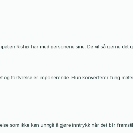
empatien Rishøi har med personene sine. De vil så gjerne det 
g fortvilelse er imponerende. Hun konverterer tung materie t
åelse som ikke kan unngå å gjøre inntrykk når det blir framst