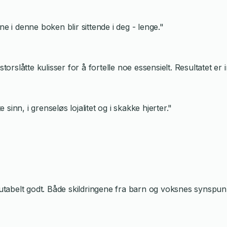
e i denne boken blir sittende i deg - lenge."
torslåtte kulisser for å fortelle noe essensielt. Resultatet er 
sinn, i grenseløs lojalitet og i skakke hjerter."
utabelt godt. Både skildringene fra barn og voksnes synspunkt 