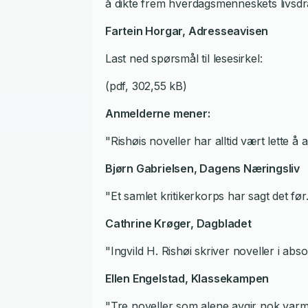
å dikte frem hverdagsmenneskets livsdra
Fartein Horgar,
Adresseavisen
Last ned spørsmål til lesesirkel:
(pdf, 302,55 kB)
Anmelderne mener:
"Rishøis noveller har alltid vært lette 
Bjørn Gabrielsen,
Dagens Næringsliv
"Et samlet kritikerkorps har sagt det før.
Cathrine Krøger,
Dagbladet
"Ingvild H. Rishøi skriver noveller i abso
Ellen Engelstad,
Klassekampen
"Tre noveller som alene avgir nok varme