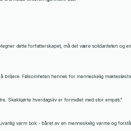
etegner dette forfatterskapet, må det være solidariteten og 
å briljere. Følsomheten hennes for menneskelig maktesløshet o
edre. Skakkjørte hverdagsliv er formidlet med stor empati."
 ei uvanlig varm bok - båret av en menneskelig varme og forst