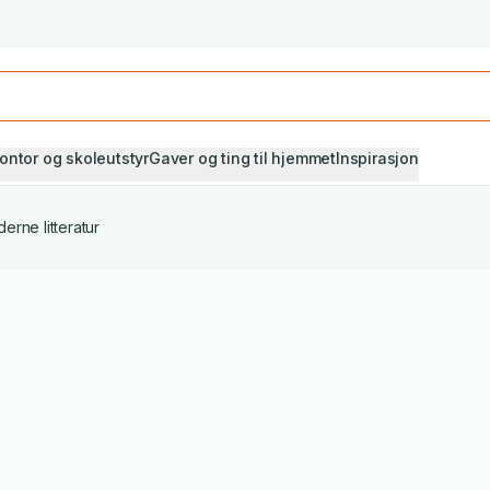
Studiestart! Alle* pensumbøker -20%
Se utvalget her
ontor og skoleutstyr
Gaver og ting til hjemmet
Inspirasjon
erne litteratur