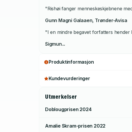
"Rishøi fanger menneskeskjebnene med en
Gunn Magni Galaaen,
Trønder-Avisa
"I en mindre begavet forfatters hender k
Sigmun...
Produktinformasjon
Kundevurderinger
Utmerkelser
Doblougprisen
2024
Amalie Skram-prisen
2022