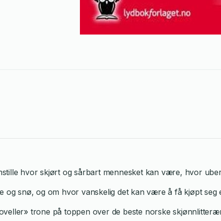
tille hvor skjørt og sårbart mennesket kan være, hvor ubere
g snø, og om hvor vanskelig det kan være å få kjøpt seg e
ler» trone på toppen over de beste norske skjønnlitterære utg