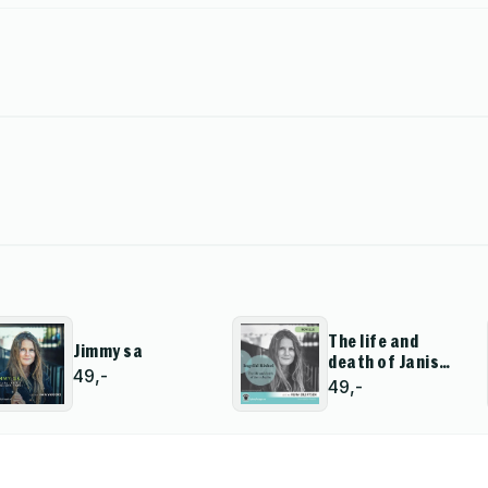
The life and
Jimmy sa
death of Janis
49,-
Joplin
49,-