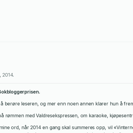
,
2014
.
 Bokbloggerprisen.
 å berøre leseren, og mer enn noen annen klarer hun å frems
å rømmen med Valdresekspressen, om karaoke, kjøpesentre o
ine ord, når 2014 en gang skal summeres opp, vil «Vinternovel