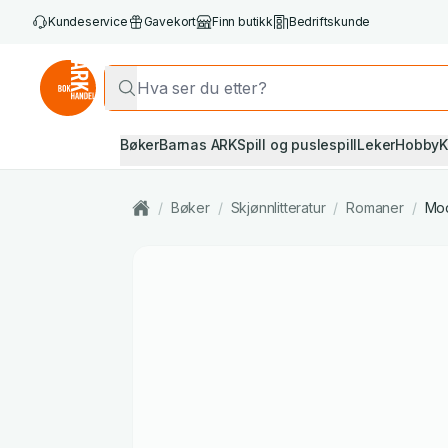
Kundeservice
Gavekort
Finn butikk
Bedriftskunde
Bøker
Barnas ARK
Spill og puslespill
Leker
Hobby
K
/
Bøker
/
Skjønnlitteratur
/
Romaner
/
Mod