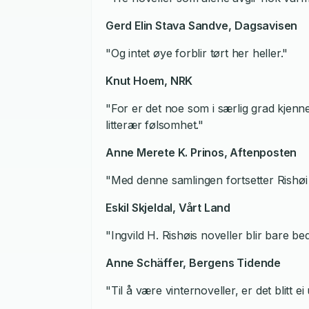
Gerd Elin Stava Sandve,
Dagsavisen
"Og intet øye forblir tørt her heller."
Knut Hoem,
NRK
"For er det noe som i særlig grad kjenn
litterær følsomhet."
Anne Merete K. Prinos,
Aftenposten
"Med denne samlingen fortsetter Rishøi 
Eskil Skjeldal,
Vårt Land
"Ingvild H. Rishøis noveller blir bare b
Anne Schäffer,
Bergens Tidende
"Til å være vinternoveller, er det blitt