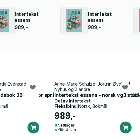
Intertekst
Intertekst
essens
essens
989,-
989,-
Linda Evenstad
Anne-Marie Schulze, Jorunn Øveland
e
Nyhus og 2 andre
replan i norsk for språklege minoritetar med kort butid i 
idsbok 3B
Intertekst essens - norsk vg3 studi
Del av
Intertekst
kmål
Fleksibind
|
Norsk, Bokmål
989,-
Nettlager
Klikk&Hent