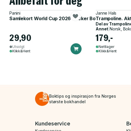
Anbefalt for deg
Panini
Janne Hals
Samlekort World Cup 2026 Sticker Booster
Trampoline. Ak
Del av
Trampolin
Annet
|
Norsk, Bok
29,90
179,-
Utsolgt
Nettlager
Klikk&Hent
Klikk&Hent
Boktips og inspirasjon fra Norges
største bokhandel
Bunnmeny
Kundeservice
B
Kundeservice
Kl