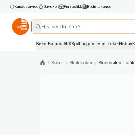
Kundeservice
Gavekort
Finn butikk
Bedriftskunde
Bøker
Barnas ARK
Spill og puslespill
Leker
Hobby
K
/
Bøker
/
Skolebøker
/
Skolebøker: språk, 