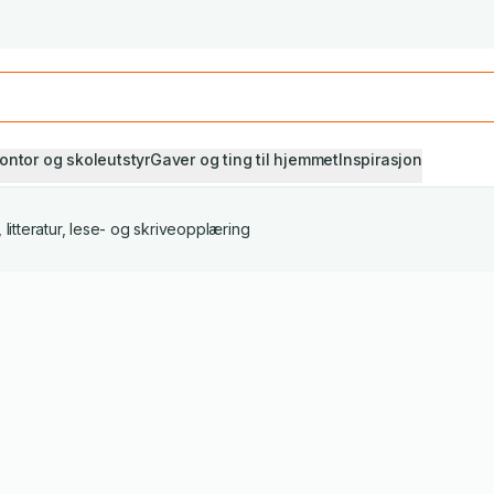
Studiestart! Alle* pensumbøker -20%
Se utvalget her
ontor og skoleutstyr
Gaver og ting til hjemmet
Inspirasjon
litteratur, lese- og skriveopplæring