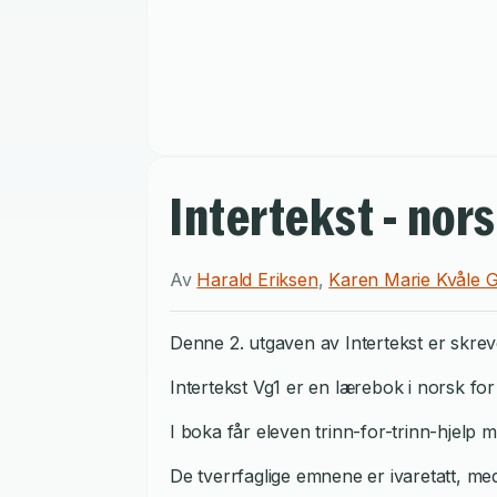
Intertekst - no
Av
Harald Eriksen
,
Karen Marie Kvåle 
Denne 2. utgaven av Intertekst er skreve
Intertekst Vg1 er en lærebok i norsk f
I boka får eleven trinn-for-trinn-hjelp med 
De tverrfaglige emnene er ivaretatt, m