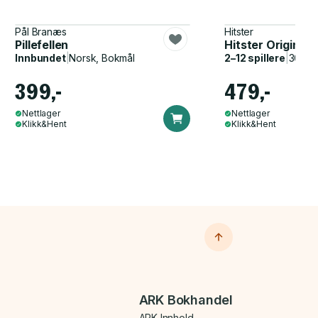
Pål Branæs
Hitster
Pillefellen
Hitster Original
Innbundet
|
Norsk, Bokmål
2–12 spillere
|
30–60
399,-
479,-
Nettlager
Nettlager
Klikk&Hent
Klikk&Hent
ARK Bokhandel
ARK Innhold