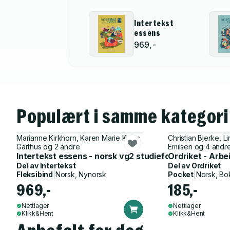
Intertekst
essens
969,-
Populært i samme kategori
Marianne Kirkhorn, Karen Marie Kvåle
Christian Bjerke, 
Garthus og 2 andre
Emilsen og 4 andr
Intertekst essens - norsk vg2 studieforberedende : læ
Ordriket - Arbe
Del av
Intertekst
Del av
Ordriket
Fleksibind
|
Norsk, Nynorsk
Pocket
|
Norsk, Bo
969,-
185,-
Nettlager
Nettlager
Klikk&Hent
Klikk&Hent