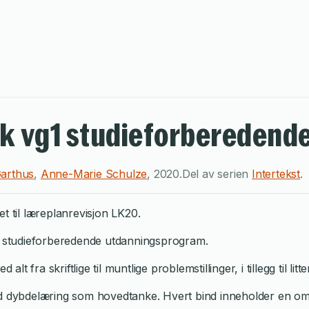
rsk vg1 studieforbereden
Garthus
,
Anne-Marie Schulze
,
2020
.
Del av serien
Intertekst
.
t til læreplanrevisjon LK20.
or studieforberedende utdanningsprogram.
alt fra skriftlige til muntlige problemstillinger, i tillegg til li
ed dybdelæring som hovedtanke. Hvert bind inneholder en om