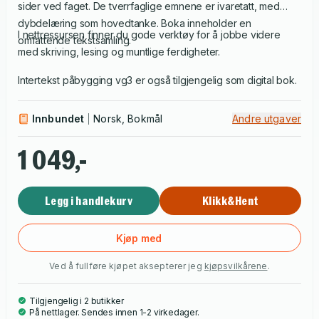
sider ved faget. De tverrfaglige emnene er ivaretatt, med
dybdelæring som hovedtanke. Boka inneholder en
I nettressursen finner du gode verktøy for å jobbe videre
omfattende tekstsamling.
med skriving, lesing og muntlige ferdigheter.
Intertekst påbygging vg3 er også tilgjengelig som digital bok.
Innbundet
Norsk, Bokmål
Andre utgaver
1 049,-
Legg i handlekurv
Klikk&Hent
Kjøp med
Ved å fullføre kjøpet aksepterer jeg
kjøpsvilkårene
.
Tilgjengelig i 2 butikker
På nettlager. Sendes innen 1-2 virkedager.