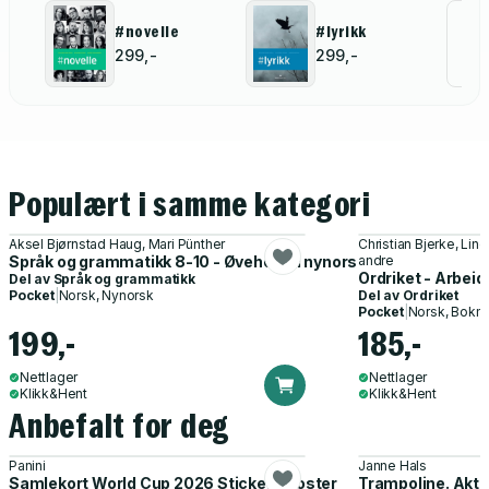
Al
#novelle
#lyrikk
299,-
299,-
for
Populært i samme kategori
Aksel Bjørnstad Haug, Mari Pünther
Christian Bjerke, Lin
Språk og grammatikk 8-10 - Øvehefte i nynorsk
andre
Ordriket - Arbei
Del av
Språk og grammatikk
Pocket
|
Norsk, Nynorsk
Del av
Ordriket
Pocket
|
Norsk, Bokm
199,-
185,-
Nettlager
Nettlager
Klikk&Hent
Klikk&Hent
Anbefalt for deg
Panini
Janne Hals
Samlekort World Cup 2026 Sticker Booster
Trampoline. Akti