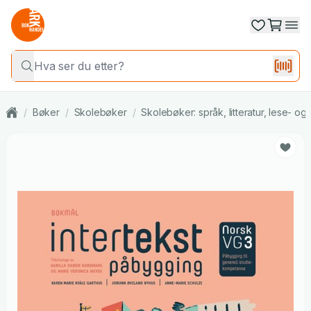
/
Bøker
/
Skolebøker
/
Skolebøker: språk, litteratur, lese- o