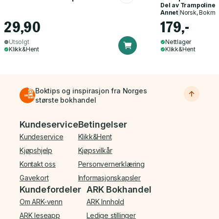
Del av
Trampoline
Annet
|
Norsk, Bokmå
29,90
179,-
Utsolgt
Nettlager
Klikk&Hent
Klikk&Hent
Boktips og inspirasjon fra Norges
største bokhandel
Bunnmeny
Kundeservice
Betingelser
Kundeservice
Klikk&Hent
Kjøpshjelp
Kjøpsvilkår
Kontakt oss
Personvernerklæring
Gavekort
Informasjonskapsler
Kundefordeler
ARK Bokhandel
Om ARK-venn
ARK Innhold
ARK leseapp
Ledige stillinger