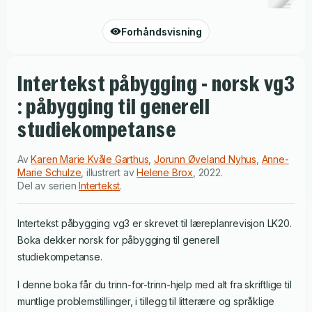
Forhåndsvisning
Intertekst påbygging - norsk vg3
: påbygging til generell
studiekompetanse
Av
Karen Marie Kvåle Garthus
,
Jorunn Øveland Nyhus
,
Anne-
Marie Schulze
,
illustrert av
Helene Brox
,
2022
.
Del av serien
Intertekst
.
Intertekst påbygging vg3 er skrevet til læreplanrevisjon LK20.
Boka dekker norsk for påbygging til generell
studiekompetanse.
I denne boka får du trinn-for-trinn-hjelp med alt fra skriftlige til
muntlige problemstillinger, i tillegg til litterære og språklige