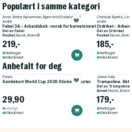
Populært i samme kategori
Anne-Birthe Nyhammer, Bjørn Arild Ersland og 2
Christian Bjerke, Li
andre
andre
Fabel 3A - Arbeidsbok : norsk for barnetrinnet
Ordriket - Arbei
Del av
Fabel
Del av
Ordriket
Pocket
|
Norsk, Bokmål
Pocket
|
Norsk, Bokm
219,-
185,-
Nettlager
Nettlager
Klikk&Hent
Klikk&Hent
Anbefalt for deg
Panini
Janne Hals
Samlekort World Cup 2026 Sticker Booster
Trampoline. Akti
Del av
Trampoline
Annet
|
Norsk, Bokmå
29,90
179,-
Utsolgt
Nettlager
Klikk&Hent
Klikk&Hent