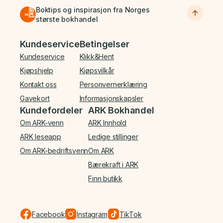
Boktips og inspirasjon fra Norges
største bokhandel
Bunnmeny
Kundeservice
Betingelser
Kundeservice
Klikk&Hent
Kjøpshjelp
Kjøpsvilkår
Kontakt oss
Personvernerklæring
Gavekort
Informasjonskapsler
Kundefordeler
ARK Bokhandel
Om ARK-venn
ARK Innhold
ARK leseapp
Ledige stillinger
Om ARK-bedriftsvenn
Om ARK
Bærekraft i ARK
Finn butikk
Facebook
Instagram
TikTok