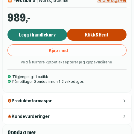
Fleksibind
Norsk, Bokmål
Andre utgaver
989,-
Legg i handlekurv
Klikk&Hent
Kjøp med
Ved å fullføre kjøpet aksepterer jeg
kjøpsvilkårene
.
Tilgjengelig i 1 butikk
På nettlager. Sendes innen 1-2 virkedager.
Produktinformasjon
Kundevurderinger
Oppdag mer