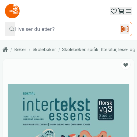
/
Bøker
/
Skolebøker
/
Skolebøker: språk, litteratur, lese- o