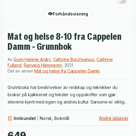
Forhåndsvisning
Mat og helse 8-10 fra Cappelen
Damm - Grunnbok
Av
Gunn Helene Arsky
,
Cathrine Borchsenius
,
Cathrine
Fulland
,
Ranveig Hammeren
,
2021
.
Del av serien
Mat og helse fra Cappelen Damm
.
Grunnboka har beskrivelser av redskap og teknikker du
bruker på kjøkkenet og tekster og oppskrifter som gjør
elevene kjent med egen og andres kultur. Sansene er viktige
i både matlaging og ved kvalitetsvurdering av mat og drikke,
og dette temaet har fått et eget kapittel. Ett kapittel er viet
Innbundet
Norsk, Bokmål
Andre utgaver
matsikkerhet og bærekraftig matproduksjon, og det er også
et kapittel hvor elevene lærer å være kritiske til
649,-