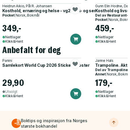
Heidrun Aikio, Pål R. Johansen
Gunn Elin Hodne, Da
Kosthold, ernæring og helse - vg2 kokk- og servitørfag
Kosthold og livss
Pocket
|
Norsk, Bokmål
Del av
Restaurant- 
Pocket
|
Norsk, Bokm
349,-
459,-
Nettlager
Nettlager
Klikk&Hent
Klikk&Hent
Anbefalt for deg
Panini
Janne Hals
Samlekort World Cup 2026 Sticker Booster
Trampoline. Akti
Del av
Trampoline
Annet
|
Norsk, Bokmå
29,90
179,-
Utsolgt
Nettlager
Klikk&Hent
Klikk&Hent
Boktips og inspirasjon fra Norges
største bokhandel