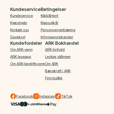
Bunnmeny
Kundeservice
Betingelser
Kundeservice
Klikk&Hent
Kjøpshjelp
Kjøpsvilkår
Kontakt oss
Personvernerklæring
Gavekort
Informasjonskapsler
Kundefordeler
ARK Bokhandel
Om ARK-venn
ARK Innhold
ARK leseapp
Ledige stillinger
Om ARK-bedriftsvenn
Om ARK
Bærekraft i ARK
Finn butikk
Facebook
Instagram
TikTok