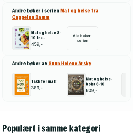
Andre bøker i serien
Mat og helse fra
Cappelen Damm
Mat og helse 8-
Alle bøker i
10 fra
serien
Cappelen Damm
459,-
Andre bøker av
Gunn Helene Arsky
Mat og helse-
Takk for mat!
boka 8-10
389,-
609,-
Populært i samme kategori