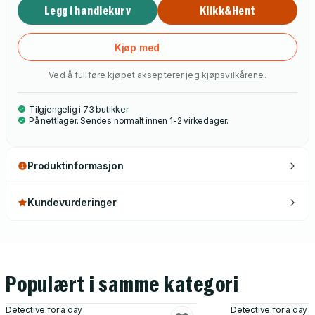
Legg i handlekurv
Klikk&Hent
Kjøp med
Ved å fullføre kjøpet aksepterer jeg
kjøpsvilkårene
.
Tilgjengelig i 73 butikker
På nettlager. Sendes normalt innen 1-2 virkedager.
Produktinformasjon
Kundevurderinger
Populært i samme kategori
Detective for a day
Detective for a day