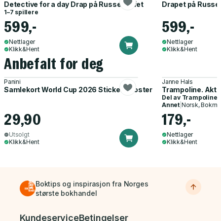
Detective for a day Drap på Russetreffet
Drapet på Russet
1–7 spillere
599,-
599,-
Nettlager
Nettlager
Klikk&Hent
Klikk&Hent
Anbefalt for deg
Panini
Janne Hals
Samlekort World Cup 2026 Sticker Booster
Trampoline. Akti
Del av
Trampoline
Annet
|
Norsk, Bokmå
29,90
179,-
Utsolgt
Nettlager
Klikk&Hent
Klikk&Hent
Boktips og inspirasjon fra Norges
største bokhandel
Bunnmeny
Kundeservice
Betingelser