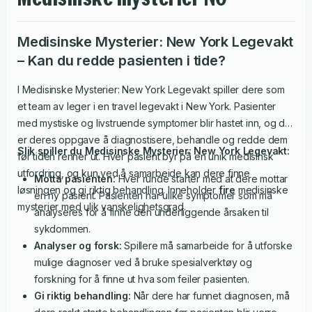
Medisinske Mysterier: New York Legevakt
– Kan du redde pasienten i tide?
I Medisinske Mysterier: New York Legevakt spiller dere som
et team av leger i en travel legevakt i New York. Pasienter
med mystiske og livstruende symptomer blir hastet inn, og det
er deres oppgave å diagnostisere, behandle og redde dem
Slik spiller du Medisinske Mysterier: New York Legevakt:
før tiden renner ut. Hver pasient byr på en unik medisinsk
utfordring, og kun ved å samarbeide kan dere finne
Motta pasienten:
Hver runde starter med at dere mottar
løsningen og gi riktig behandling. Inneholder
fire
medisinske
en ny pasient. Pasienten har ulike symptomer som må
mysterier med ulik vanskelighetsgrad.
analyseres for å finne den underliggende årsaken til
sykdommen.
Analyser og forsk:
Spillere må samarbeide for å utforske
mulige diagnoser ved å bruke spesialverktøy og
forskning for å finne ut hva som feiler pasienten.
Gi riktig behandling:
Når dere har funnet diagnosen, må