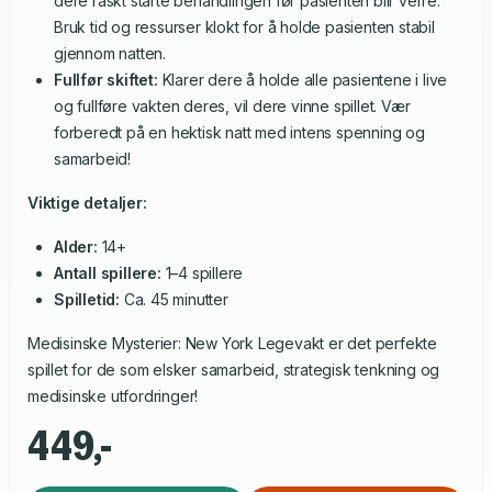
dere raskt starte behandlingen før pasienten blir verre.
Bruk tid og ressurser klokt for å holde pasienten stabil
gjennom natten.
Fullfør skiftet:
Klarer dere å holde alle pasientene i live
og fullføre vakten deres, vil dere vinne spillet. Vær
forberedt på en hektisk natt med intens spenning og
samarbeid!
Viktige detaljer:
Alder:
14+
Antall spillere:
1–4 spillere
Spilletid:
Ca. 45 minutter
Medisinske Mysterier: New York Legevakt er det perfekte
spillet for de som elsker samarbeid, strategisk tenkning og
medisinske utfordringer!
449,-