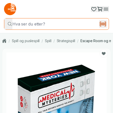
/
Spill og puslespill
/
Spill
/
Strategispill
/
Escape Room og mys