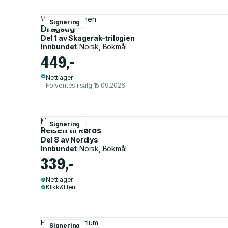
Vetle Lid Larssen
Signering
Dragsug
Del 1 av
Skagerak-trilogien
Innbundet
|
Norsk, Bokmål
449,-
Nettlager
Forventes i salg 15.09.2026
Malin Falch
Signering
Reisen til Røros
Del 8 av
Nordlys
Innbundet
|
Norsk, Bokmål
339,-
Nettlager
Klikk&Hent
Hans Olav Lahlum
Signering