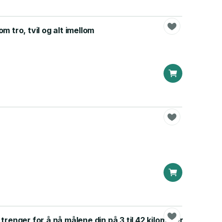
m tro, tvil og alt imellom
trenger for å nå målene din på 3 til 42 kilometer