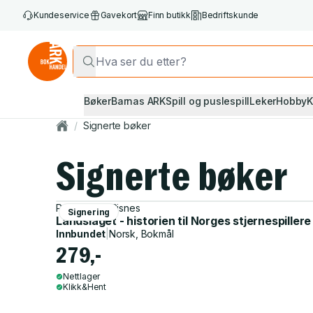
Kundeservice
Gavekort
Finn butikk
Bedriftskunde
Bøker
Barnas ARK
Spill og puslespill
Leker
Hobby
K
/
Signerte bøker
Signerte bøker
Per Asbjørn Risnes
Signering
Landslaget - historien til Norges stjernespillere
Innbundet
|
Norsk, Bokmål
279,-
Nettlager
Klikk&Hent