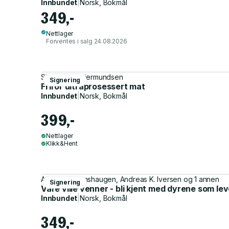
Innbundet
|
Norsk, Bokmål
349,-
Nettlager
Forventes i salg 24.08.2026
Simen Øian Gjermundsen
Signering
Frifor ultraprosessert mat
Innbundet
|
Norsk, Bokmål
399,-
Nettlager
Klikk&Hent
Andreas Tjernshaugen, Andreas K. Iversen og 1 annen
Signering
Våre ville venner - bli kjent med dyrene som lev
Innbundet
|
Norsk, Bokmål
349,-