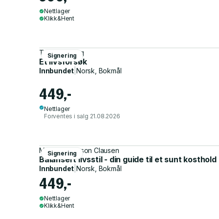
Nettlager
Klikk&Hent
Tore Renberg
Signering
Et livsforsøk
Innbundet
|
Norsk, Bokmål
449,-
Nettlager
Forventes i salg 21.08.2026
Maria Thompson Clausen
Signering
Balansert livsstil - din guide til et sunt kosthold
Innbundet
|
Norsk, Bokmål
449,-
Nettlager
Klikk&Hent