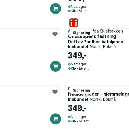
Nettlager
Klikk&Hent
Arne Lindmo, Ida Skjelbakken
Signering
Ondskapens festning
Del 1 av
Panther-bataljonen
Innbundet
|
Norsk, Bokmål
349,-
Nettlager
Klikk&Hent
Kirsten Olsen
Signering
Iskalde gleder - hjemmelag
Innbundet
|
Norsk, Bokmål
349,-
Nettlager
Klikk&Hent