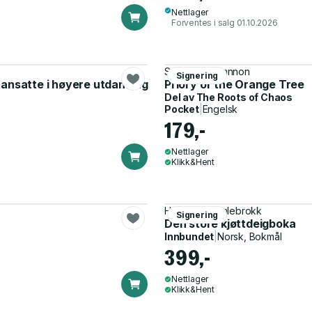
Nettlager
Forventes i salg 01.10.2026
Samantha Shannon
Signering
g ansatte i høyere utdanning
Priory of the Orange Tree
Del av
The Roots of Chaos
Pocket
|
Engelsk
179,-
Nettlager
Klikk&Hent
Helle Øder Valebrokk
Signering
Den store kjøttdeigboka
Innbundet
|
Norsk, Bokmål
399,-
Nettlager
Klikk&Hent