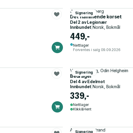
Jan Ove Ekeberg
Signering
Det flammende korset
Del 2 av
Legionær
Innbundet
|
Norsk, Bokmål
449,-
Nettlager
Forventes i salg 09.09.2026
Victor Sotberg, Odin Helgheim
Signering
Bedrager
Del 4 av
Edelmot
Innbundet
|
Norsk, Bokmål
339,-
Nettlager
Klikk&Hent
Ane Hermanstrand
Signering