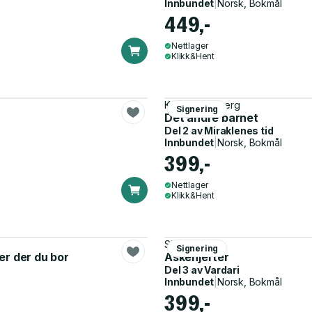
Innbundet
|
Norsk, Bokmål
449,-
Nettlager
Klikk&Hent
Karen B. Forberg
Signering
Det andre barnet
Del 2 av
Miraklenes tid
Innbundet
|
Norsk, Bokmål
399,-
Nettlager
Klikk&Hent
Siri Pettersen
Signering
er der du bor
Askehjerter
Del 3 av
Vardari
Innbundet
|
Norsk, Bokmål
399,-