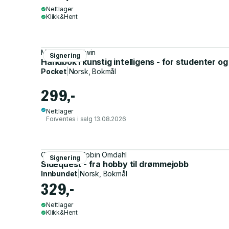
Nettlager
Klikk&Hent
Morten Goodwin
Signering
Håndbok i kunstig intelligens - for studenter o
Pocket
|
Norsk, Bokmål
299,-
Nettlager
Forventes i salg 13.08.2026
Christopher Robin Omdahl
Signering
Sidequest - fra hobby til drømmejobb
Innbundet
|
Norsk, Bokmål
329,-
Nettlager
Klikk&Hent