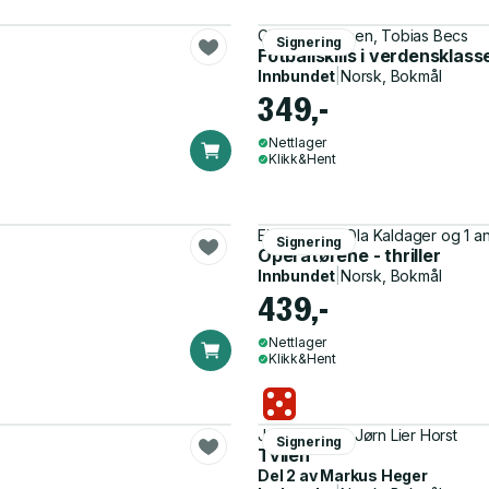
Christian Karlsen, Tobias Becs
Signering
Fotballskills i verdensklass
Innbundet
|
Norsk, Bokmål
349,-
Nettlager
Klikk&Hent
Eirik Wekre, Ola Kaldager og 1 a
Signering
Operatørene - thriller
Innbundet
|
Norsk, Bokmål
439,-
Nettlager
Klikk&Hent
Jan-Erik Fjell, Jørn Lier Horst
Signering
Tvilen
Del 2 av
Markus Heger