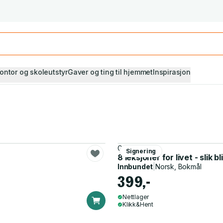
Studiestart! Alle* pensumbøker -20%
Se utvalget her
ontor og skoleutstyr
Gaver og ting til hjemmet
Inspirasjon
Geir Aker
Signering
8 leksjoner for livet - slik b
Innbundet
|
Norsk, Bokmål
399,-
Nettlager
Klikk&Hent