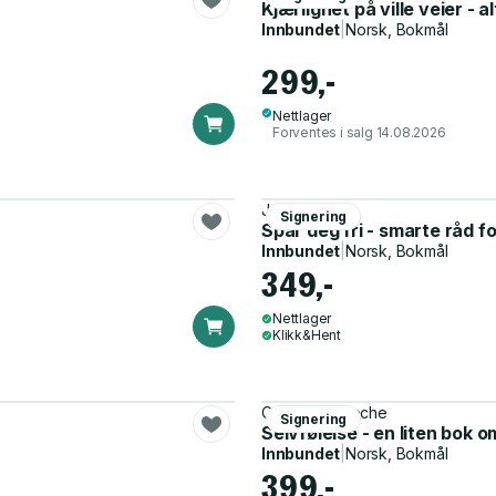
Kjærlighet på ville veier - a
Innbundet
|
Norsk, Bokmål
299,-
Nettlager
Forventes i salg 14.08.2026
Jenny Lund
Signering
Spar deg fri - smarte råd f
Innbundet
|
Norsk, Bokmål
349,-
Nettlager
Klikk&Hent
Cecilie Benneche
Signering
Selvfølelse - en liten bok
Innbundet
|
Norsk, Bokmål
399,-