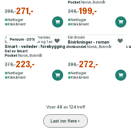
Pocket
|
Norsk, Bokmål
271,-
199,-
298,-
249,-
Nettlager
Nettlager
Klikk&Hent
Klikk&Hent
Juliane Junge-Hoffmeister,
Elin Brodin
Pensum -20%
Simon-Peter Neumer og 1 annen
Bivirkninger - roman
Smart - veileder : forebygging av emosjonelle problemer hos
Innbundet
|
Norsk, Bokmål
Del av
Smart
Pocket
|
Norsk, Bokmål
223,-
272,-
279,-
299,-
Nettlager
Nettlager
Klikk&Hent
Klikk&Hent
Viser
48
av
124
treff
Last inn flere