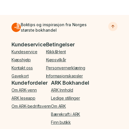
Boktips og inspirasjon fra Norges
største bokhandel
Bunnmeny
Kundeservice
Betingelser
Kundeservice
Klikk&Hent
Kjøpshjelp
Kjøpsvilkår
Kontakt oss
Personvernerklæring
Gavekort
Informasjonskapsler
Kundefordeler
ARK Bokhandel
Om ARK-venn
ARK Innhold
ARK leseapp
Ledige stillinger
Om ARK-bedriftsvenn
Om ARK
Bærekraft i ARK
Finn butikk