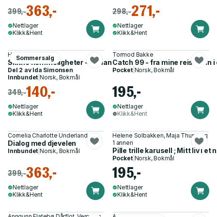
363,-
271,-
399,-
298,-
Nettlager
Nettlager
Klikk&Hent
Klikk&Hent
Hege Arstad
Tormod Bakke
Sommersalg
Skitne hemmeligheter - roman
Catch 99 - fra mine reiser inn i
Del 2 av
Ida Simonsen
Pocket
|
Norsk, Bokmål
Innbundet
|
Norsk, Bokmål
140,-
195,-
349,-
Nettlager
Nettlager
Klikk&Hent
Klikk&Hent
Cornelia Charlotte Underland
Helene Solbakken, Maja Thune og
Dialog med djevelen
1 annen
Pille trille karusell ; Mitt liv i et
Innbundet
|
Norsk, Bokmål
Pocket
|
Norsk, Bokmål
363,-
195,-
399,-
Nettlager
Nettlager
Klikk&Hent
Klikk&Hent
Anngunn Flatebø Dårflot, Veronica
Arnt Birkedal