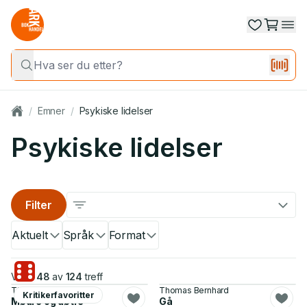
/
Emner
/
Psykiske lidelser
Psykiske lidelser
Filter
Aktuelt
Språk
Format
Viser
48
av
124
treff
Tiril Broch Aakre
Thomas Bernhard
Kritikerfavoritter
Mødre og døtre
Gå