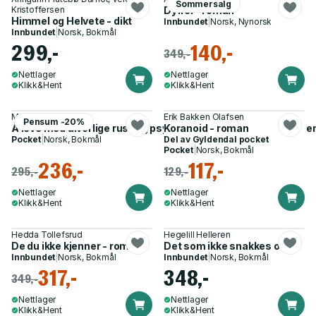
Sommersalg
Kristoffersen
Dyffel - roman
Himmel og Helvete - dikt
Innbundet
|
Norsk, Nynorsk
Innbundet
|
Norsk, Bokmål
299,-
140,-
349,-
Nettlager
Nettlager
Klikk&Hent
Klikk&Hent
Margareth Randby
Erik Bakken Olafsen
Pensum -20%
Å leve med alvorlige rus- og psykiatriproblemer - på vei mot 
Koranoid - roman
Pocket
|
Norsk, Bokmål
Del av
Gyldendal pocket
Pocket
|
Norsk, Bokmål
236,-
117,-
295,-
129,-
Nettlager
Nettlager
Klikk&Hent
Klikk&Hent
Hedda Tollefsrud
Hegelill Helleren
De du ikke kjenner - roman
Det som ikke snakkes om
Innbundet
|
Norsk, Bokmål
Innbundet
|
Norsk, Bokmål
317,-
348,-
349,-
Nettlager
Nettlager
Klikk&Hent
Klikk&Hent