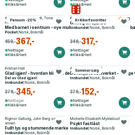
Klikk&Hent
Klikk&Hent
Anne Elisabeth Brandt, Tone
Kristine Begot
5.0
Pensum -20%
Kritikerfavoritter
Hestmo Grenvik
Gi meg en sjanse
Med barnet i sentrum - nye muligheter for spedbarn og småba
Innbundet
|
Norsk, Bokmål
Pocket
|
Norsk, Bokmål
367,-
317,-
459,-
349,-
Nettlager
Nettlager
Klikk&Hent
Klikk&Hent
Kristian Hall
Annemarte Moland
Sommersalg
Glad igjen! - hvordan bli kvitt depresjon steg for steg
Det skjulte nettverket - farlig
Del av
Glad igjen!
Innbundet
|
Norsk, Bokmål
Innbundet
|
Norsk, Bokmål
345,-
152,-
379,-
379,-
Nettlager
Nettlager
Klikk&Hent
Klikk&Hent
Rigmor Galtung, John Berg og 1
Michelle Elisabeth Myklebust
annen
Psykt fastlåst
Fullt lys og stummende mørke
Innbundet
|
Norsk, Bokmål
Innbundet
|
Norsk, Bokmål