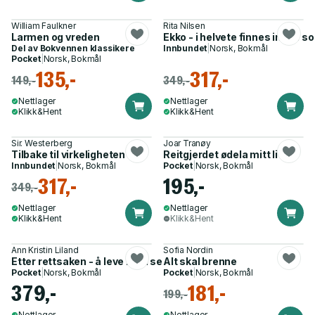
William Faulkner
Rita Nilsen
Larmen og vreden
Ekko - i helvete finnes ingen so
Del av
Bokvennen klassikere
Innbundet
|
Norsk, Bokmål
Pocket
|
Norsk, Bokmål
135,-
317,-
149,-
349,-
Nettlager
Nettlager
Klikk&Hent
Klikk&Hent
Sir. Westerberg
Joar Tranøy
Tilbake til virkeligheten
Reitgjerdet ødela mitt liv
Innbundet
|
Norsk, Bokmål
Pocket
|
Norsk, Bokmål
317,-
195,-
349,-
Nettlager
Nettlager
Klikk&Hent
Klikk&Hent
Ann Kristin Liland
Sofia Nordin
Etter rettsaken - å leve med senskader etter mobbing
Alt skal brenne
Pocket
|
Norsk, Bokmål
Pocket
|
Norsk, Bokmål
379,-
181,-
199,-
Nettlager
Nettlager