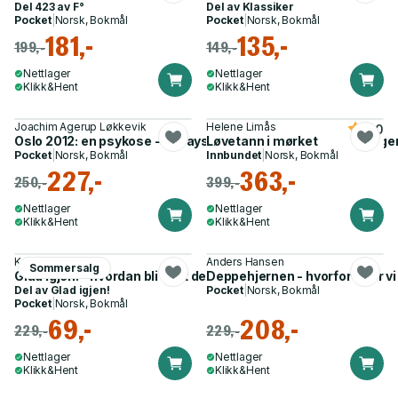
Del 423 av
F°
Del av
Klassiker
Pocket
|
Norsk, Bokmål
Pocket
|
Norsk, Bokmål
181,-
135,-
199,-
149,-
Nettlager
Nettlager
Klikk&Hent
Klikk&Hent
Joachim Agerup Løkkevik
Helene Limås
5.0
Oslo 2012: en psykose - essaysamling : (når man er lei sin eg
Løvetann i mørket
Pocket
|
Norsk, Bokmål
Innbundet
|
Norsk, Bokmål
227,-
363,-
250,-
399,-
Nettlager
Nettlager
Klikk&Hent
Klikk&Hent
Kristian Hall
Anders Hansen
Sommersalg
Glad igjen! - hvordan bli kvitt depresjon steg for steg
Deppehjernen - hvorfor føler vi
Del av
Glad igjen!
Pocket
|
Norsk, Bokmål
Pocket
|
Norsk, Bokmål
69,-
208,-
229,-
229,-
Nettlager
Nettlager
Klikk&Hent
Klikk&Hent