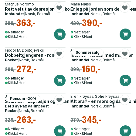
Magnus Nordmo
Marie Næss
Rett vei ut av depresjon - en konkret og forskningsbasert metod
Er jeg på jorden som de sier - 
Innbundet
|
Norsk, Bokmål
Innbundet
|
Norsk, Bokmål
363,-
390,-
399,-
429,-
Nettlager
Nettlager
Klikk&Hent
Klikk&Hent
Fjodor M. Dostojevskij
Ari Behn
Sommersalg
Dobbeltgjengeren - roman
Inferno - roman med malerier
Pocket
|
Norsk, Bokmål
Innbundet
|
Norsk, Bokmål
272,-
160,-
299,-
399,-
Nettlager
Nettlager
Klikk&Hent
Klikk&Hent
Julia Kristeva
Ellen Frøysaa, Sofie Frøysaa
Pensum -20%
Svart sol - depresjon og melankoli
Alt bra? - en mors og datters h
Del 3 av
Pax Palimpsest
Innbundet
|
Norsk, Bokmål
Pocket
|
Norsk, Bokmål
263,-
345,-
329,-
379,-
Nettlager
Nettlager
Klikk&Hent
Klikk&Hent