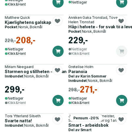
Nettlager
Klikk&Hent
Matthew Quick
Anniken Gaka Tronstad, Tove
Kjærlighetens galskap
Helen Tronstad
Håp i helvete - for svak til å leve
Pocket
|
Norsk, Bokmål
Pocket
|
Norsk, Bokmål
208,-
229,-
229,-
Nettlager
Nettlager
Klikk&Hent
Klikk&Hent
Miriam Neegaard
Gretelise Holm
Stormen og stillheten - roman
Paranoia
Innbundet
|
Norsk, Bokmål
Del av
Karin Sommer
Innbundet
|
Norsk, Bokmål
299,-
271,-
298,-
Nettlager
Nettlager
Klikk&Hent
Klikk&Hent
Tora Ytterland Silseth
Juliane Junge-Hoffmeister,
Pensum -20%
Svarte natta!
Simon-Peter Neumer og 1 annen
Smart - arbeidsbok
Innbundet
|
Norsk, Bokmål
Del av
Smart