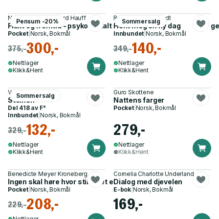
Nora Sveaass, Edvard Hauff
Rakel Lima Fjelltvedt
Pensum -20%
Sommersalg
Flukt og fremtid - psykososialt arbeid og terapi med flyktninge
Hent meg en ny dag
Pocket
|
Norsk, Bokmål
Innbundet
|
Norsk, Bokmål
300,-
140,-
375,-
349,-
Nettlager
Nettlager
Klikk&Hent
Klikk&Hent
Vegard Sæteren
Guro Skottene
Sommersalg
Steinen
Nattens farger
Del 418 av
F°
Pocket
|
Norsk, Bokmål
Innbundet
|
Norsk, Bokmål
132,-
279,-
329,-
Nettlager
Nettlager
Klikk&Hent
Klikk&Hent
Benedicte Meyer Kroneberg
Cornelia Charlotte Underland
Ingen skal høre hvor stille det er
Dialog med djevelen
Pocket
|
Norsk, Bokmål
E-bok
|
Norsk, Bokmål
208,-
169,-
229,-
Nettlager