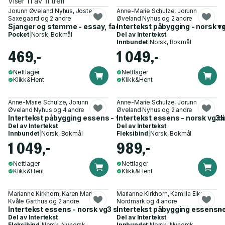
Viser
11
av
11
treff
Jorunn Øveland Nyhus, Jostein
Anne-Marie Schulze, Jorunn
Saxegaard og 2 andre
Øveland Nyhus og 2 andre
Sjanger og stemme - essay, fagartikkel, litterær tolkning og r
Intertekst påbygging - norsk v
Pocket
|
Norsk, Bokmål
Del av
Intertekst
Innbundet
|
Norsk, Bokmål
469,-
1 049,-
Nettlager
Nettlager
Klikk&Hent
Klikk&Hent
Anne-Marie Schulze, Jorunn
Anne-Marie Schulze, Jorunn
Øveland Nyhus og 4 andre
Øveland Nyhus og 2 andre
Intertekst påbygging essens - vg3 påbygging til generell st
Intertekst essens - norsk vg3 s
Del av
Intertekst
Del av
Intertekst
Innbundet
|
Norsk, Bokmål
Fleksibind
|
Norsk, Bokmål
1 049,-
989,-
Nettlager
Nettlager
Klikk&Hent
Klikk&Hent
Marianne Kirkhorn, Karen Marie
Marianne Kirkhorn, Kamilla Eikrem
Kvåle Garthus og 2 andre
Nordmark og 4 andre
Intertekst essens - norsk vg3 studieførebuande : læreplan i no
Intertekst påbygging essens -
Del av
Intertekst
Del av
Intertekst
Fleksibind
|
Norsk, Nynorsk
Innbundet
|
Norsk, Nynorsk