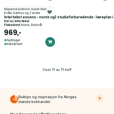
Marianne Kirkhorn, Karen Marie
Kvåle Garthus og 2 andre
Intertekst essens - norsk vg2 studieforberedende : læreplan i 
Del av
Intertekst
Fleksibind
|
Norsk, Bokmål
969,-
Nettlager
Klikk&Hent
Viser
11
av
11
treff
Boktips og inspirasjon fra Norges
største bokhandel