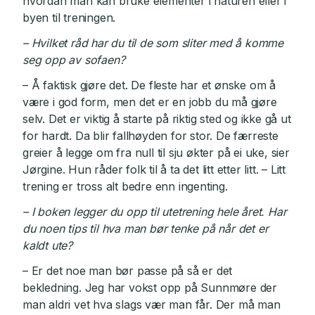
hvordan man kan bruke elementer i naturen eller i
byen til treningen.
– Hvilket råd har du til de som sliter med å komme
seg opp av sofaen?
– Å faktisk gjøre det. De fleste har et ønske om å
være i god form, men det er en jobb du må gjøre
selv. Det er viktig å starte på riktig sted og ikke gå ut
for hardt. Da blir fallhøyden for stor. De færreste
greier å legge om fra null til sju økter på ei uke, sier
Jørgine. Hun råder folk til å ta det litt etter litt. – Litt
trening er tross alt bedre enn ingenting.
– I boken legger du opp til utetrening hele året. Har
du noen tips til hva man bør tenke på når det er
kaldt ute?
– Er det noe man bør passe på så er det
bekledning. Jeg har vokst opp på Sunnmøre der
man aldri vet hva slags vær man får. Der må man