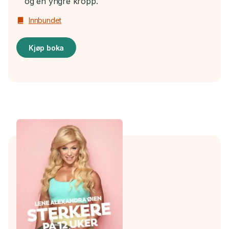
og en yngre kropp.
Innbundet
Kjøp boka