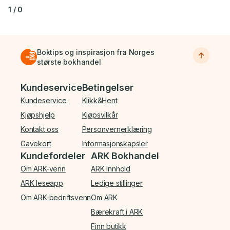
1
/
0
Boktips og inspirasjon fra Norges
største bokhandel
Bunnmeny
Kundeservice
Betingelser
Kundeservice
Klikk&Hent
Kjøpshjelp
Kjøpsvilkår
Kontakt oss
Personvernerklæring
Gavekort
Informasjonskapsler
Kundefordeler
ARK Bokhandel
Om ARK-venn
ARK Innhold
ARK leseapp
Ledige stillinger
Om ARK-bedriftsvenn
Om ARK
Bærekraft i ARK
Finn butikk