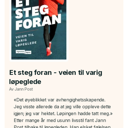
Et steg foran - veien til varig
løpeglede
Av Jann Post
«Det øyeblikket var avhengighetsskapende.
Jeg visste allerede da at jeg ville oppleve dette
igjen; jeg var hektet. Løpingen hadde tatt meg.»
Etter mange år med usunn livsstil fant Jann
Post tilbake til løpegleden. Han elsket følelsen