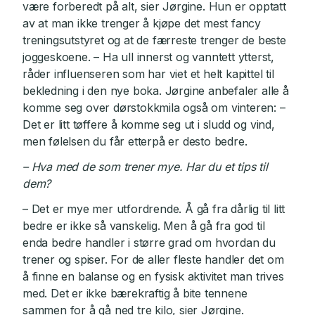
være forberedt på alt, sier Jørgine. Hun er opptatt
av at man ikke trenger å kjøpe det mest fancy
treningsutstyret og at de færreste trenger de beste
joggeskoene. – Ha ull innerst og vanntett ytterst,
råder influenseren som har viet et helt kapittel til
bekledning i den nye boka. Jørgine anbefaler alle å
komme seg over dørstokkmila også om vinteren: –
Det er litt tøffere å komme seg ut i sludd og vind,
men følelsen du får etterpå er desto bedre.
– Hva med de som trener mye. Har du et tips til
dem?
– Det er mye mer utfordrende. Å gå fra dårlig til litt
bedre er ikke så vanskelig. Men å gå fra god til
enda bedre handler i større grad om hvordan du
trener og spiser. For de aller fleste handler det om
å finne en balanse og en fysisk aktivitet man trives
med. Det er ikke bærekraftig å bite tennene
sammen for å gå ned tre kilo, sier Jørgine.