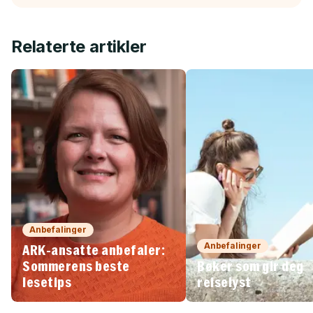
Relaterte artikler
Anbefalinger
Anbefalinger
ARK-ansatte anbefaler:
Sommerens beste
Bøker som gir deg
lesetips
reiselyst