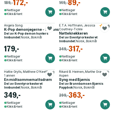
172,-
89,-
189,-
149,-
Nettlager
Nettlager
Klikk&Hent
Klikk&Hent
Angela Song
E.T.A. Hoffmann, Jessica
4.8
K-Pop demonjegerne - for fansen!
Courtney-Tickle
Nøtteknekkeren
Del av
K-Pop demon hunters
Innbundet
|
Norsk, Bokmål
Del av
Eventyrorkesteret
Innbundet
|
Norsk, Bokmål
179,-
317,-
349,-
Nettlager
Nettlager
Klikk&Hent
Klikk&Hent
Hattie Grylls, Matthew O'Keeffe og
Rikard B. Heimen, Marthe Gravseth
1 annen
Aspen
En midtsommernattsdrøm
Syng med Bjørnis
Del av
Eventyrorkesteret
Del av
Brannbamsen Bjørnis
Innbundet
|
Norsk, Bokmål
Pappbok
|
Norsk, Bokmål
349,-
363,-
399,-
Nettlager
Nettlager
Klikk&Hent
Klikk&Hent