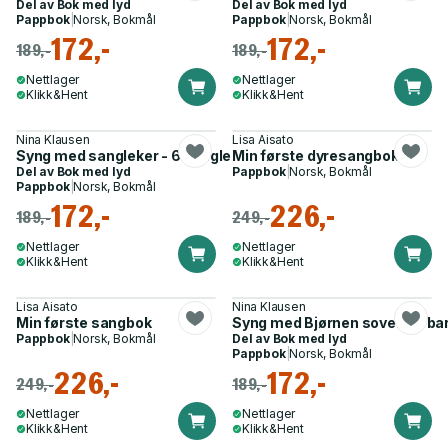
Del av
Bok med lyd
Del av
Bok med lyd
Pappbok
|
Norsk, Bokmål
Pappbok
|
Norsk, Bokmål
172,-
172,-
189,-
189,-
Nettlager
Nettlager
Klikk&Hent
Klikk&Hent
Nina Klausen
Lisa Aisato
Syng med sangleker - 6 sangleker
Min første dyresangbok
Del av
Bok med lyd
Pappbok
|
Norsk, Bokmål
Pappbok
|
Norsk, Bokmål
172,-
226,-
189,-
249,-
Nettlager
Nettlager
Klikk&Hent
Klikk&Hent
Lisa Aisato
Nina Klausen
Min første sangbok
Syng med Bjørnen sover - 6 b
Pappbok
|
Norsk, Bokmål
Del av
Bok med lyd
Pappbok
|
Norsk, Bokmål
226,-
172,-
249,-
189,-
Nettlager
Nettlager
Klikk&Hent
Klikk&Hent