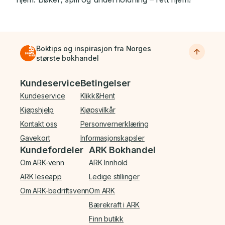
Boktips og inspirasjon fra Norges
største bokhandel
Bunnmeny
Kundeservice
Betingelser
Kundeservice
Klikk&Hent
Kjøpshjelp
Kjøpsvilkår
Kontakt oss
Personvernerklæring
Gavekort
Informasjonskapsler
Kundefordeler
ARK Bokhandel
Om ARK-venn
ARK Innhold
ARK leseapp
Ledige stillinger
Om ARK-bedriftsvenn
Om ARK
Bærekraft i ARK
Finn butikk