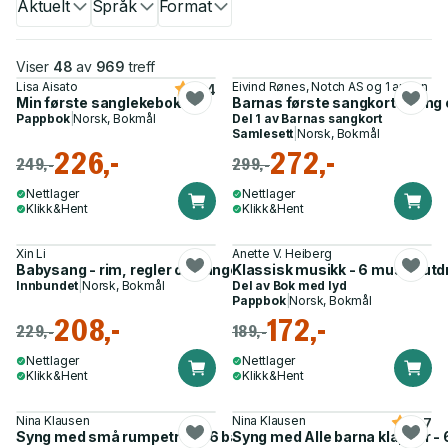
Aktuelt
Språk
Format
Viser
48
av
969
treff
Lisa Aisato
Eivind Rønes, Notch AS og 1 annen
4.4
Min første sanglekebok
Barnas første sangkort - syng o
Pappbok
|
Norsk, Bokmål
Del 1 av
Barnas sangkort
Samlesett
|
Norsk, Bokmål
226,-
272,-
249,-
299,-
Nettlager
Nettlager
Klikk&Hent
Klikk&Hent
Xin Li
Anette V. Heiberg
Babysang - rim, regler og sanger for de minste
Klassisk musikk - 6 musikkutd
Innbundet
|
Norsk, Bokmål
Del av
Bok med lyd
Pappbok
|
Norsk, Bokmål
208,-
172,-
229,-
189,-
Nettlager
Nettlager
Klikk&Hent
Klikk&Hent
Nina Klausen
Nina Klausen
4.7
Syng med små rumpetroll - 6 barnesanger
Syng med Alle barna klapper -