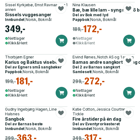
Sissel Kyrkjebø, Ernst Ravnaas og 1
Nina Klausen
annen
Bæ, bæ lille lam - syng med 6
Sissels vuggesanger
Del av
Bok med lyd
Innbundet
|
Norsk, Bokmål
Pappbok
|
Norsk, Bokmål
349,-
172,-
189,-
Nettlager
Nettlager
Klikk&Hent
Klikk&Hent
Thorbjørn Egner
Eivind Rønes, Notch AS og 1 annen
Karius og Baktus visebok
Barnas andre sangkort - syng o
Del av
Egners små sangbøker
Del 2 av
Barnas sangkort
Pappbok
|
Norsk, Bokmål
Samlesett
|
Norsk, Bokmål
181,-
272,-
199,-
299,-
Nettlager
Nettlager
Klikk&Hent
Klikk&Hent
Gudny Ingebjørg Hagen, Line
Katie Cotton, Jessica Courtney-
Halsnes
Tickle
Sangbok
Fire årstider på én dag
Del av
Barnas beste
Del av
Eventyrorkesteret
Innbundet
|
Norsk, Bokmål
Innbundet
|
Norsk, Bokmål
363,-
317,-
399,-
349,-