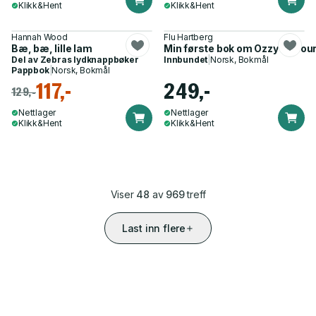
Klikk&Hent
Klikk&Hent
Hannah Wood
Flu Hartberg
Bæ, bæ, lille lam
Min første bok om Ozzy Osbou
Del av
Zebras lydknappbøker
Innbundet
|
Norsk, Bokmål
Pappbok
|
Norsk, Bokmål
117,-
249,-
129,-
Nettlager
Nettlager
Klikk&Hent
Klikk&Hent
Viser
48
av
969
treff
Last inn flere