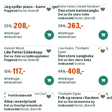
Jeg spiller piano - barnesanger
Astrid Holen, Harald Nordberg
Den store barnesangboka
Pappbok
|
Norsk, Bokmål
Del av
De store hvite
Innbundet
|
Norsk, Bokmål
208,-
363,-
229,-
399,-
Nettlager
Nettlager
Klikk&Hent
Klikk&Hent
Hannah Wood
Lisa Aisato, Thorbjørn
4.0
Lille Petter Edderkopp
Egner
Den store sangboka
Del av
Zebras lydknappbøker
Pappbok
|
Norsk, Bokmål
Del av
Den store boka
Innbundet
|
Svensk
117,-
408,-
129,-
449,-
Nettlager
Nettlager
Klikk&Hent
Klikk&Hent
Helen Mortimer, Jessica Courtney-
Thorbjørn Egner
4.8
Forhåndsbestill
Tickle
Folk og røvere i Kardemomme 
Alive i eventyrland
Del av
Kardemomme by
Del av
Eventyrorkesteret
Innbundet
|
Norsk, Bokmål
Innbundet
|
Norsk, Bokmål