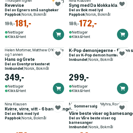
Thorbjørn Egner
Nina Klausen
5.0
Revevise
Syng med Da klokka klang
Del av
Egners små sangbøker
Del av
Bok med lyd
Pappbok
|
Norsk, Bokmål
Pappbok
|
Norsk, Bokmål
181,-
172,-
199,-
189,-
Nettlager
Nettlager
Klikk&Hent
Klikk&Hent
Helen Mortimer, Matthew O'Keeffe
K-Pop demonjegerne - filmen 
og 1 annen
Del av
K-Pop demon hunters
Hans og Grete
Innbundet
|
Norsk, Bokmål
Del av
Eventyrorkesteret
Innbundet
|
Norsk, Bokmål
349,-
299,-
Nettlager
Nettlager
Klikk&Hent
Klikk&Hent
Nina Klausen
Mailén Stubsveen Myhra, Roald
Sommersalg
Kvirre, virre, vitt - 6 barnesanger
Ambjørnsen
Våre beste viser og barnesang
Del av
Bok med lyd
Pappbok
|
Norsk, Bokmål
Del av
Våre beste viser og
barnesanger
Innbundet
|
Norsk, Bokmål