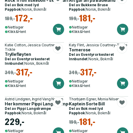
Rock'n roll fiskeboll - seks barnesanger
Alt går an på Badeland
Del av
Bok med lyd
Del av
Bukkene Bruse
Pappbok
|
Norsk, Bokmål
Pappbok
|
Norsk, Bokmål
172,-
181,-
189,-
199,-
Nettlager
Nettlager
Klikk&Hent
Klikk&Hent
Katie Cotton, Jessica Courtney-
Katy Flint, Jessica Courtney-Tickle
Tickle
Tornerose
Tryllefløyten
Del av
Eventyrorkesteret
Del av
Eventyrorkesteret
Innbundet
|
Norsk, Bokmål
Innbundet
|
Norsk, Bokmål
317,-
317,-
349,-
349,-
Nettlager
Nettlager
Klikk&Hent
Klikk&Hent
Astrid Lindgren, Ingrid Vang Nyman
Thorbjørn Egner, Monia Nilsen
Her kommer Pippi Langstrømpe
Kaptein Sorte Bill
Del av
Pippi Langstrømpe
Del av
Bok med lyd
Pappbok
|
Norsk, Bokmål
Pappbok
|
Norsk, Bokmål
229,-
181,-
199,-
Nettlager
Nettlager