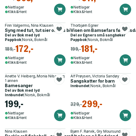
Nettlager
Nettlager
Klikk&Hent
Klikk&Hent
Finn Valgermo, Nina Klausen
Thorbjørn Egner
Syng med tut, tut sier onkels bil - 6 barnesanger
Visen om Bamsefars fødselsd
Del av
Bok med lyd
Del av
Egners små sangbøker
Pappbok
|
Norsk, Bokmål
Pappbok
|
Norsk, Bokmål
172,-
181,-
189,-
199,-
Nettlager
Nettlager
Klikk&Hent
Klikk&Hent
Anette V. Heiberg, Monia Nilsen og
Alf Prøysen, Victoria Sandøy
1 annen
Sangskatter for barn
Barnesanger
Innbundet
|
Norsk, Bokmål
Del av
Bok med lyd
Innbundet
|
Norsk, Bokmål
199,-
299,-
329,-
Nettlager
Nettlager
Klikk&Hent
Klikk&Hent
Nina Klausen
Bjørn F. Rørvik, Gry Moursund