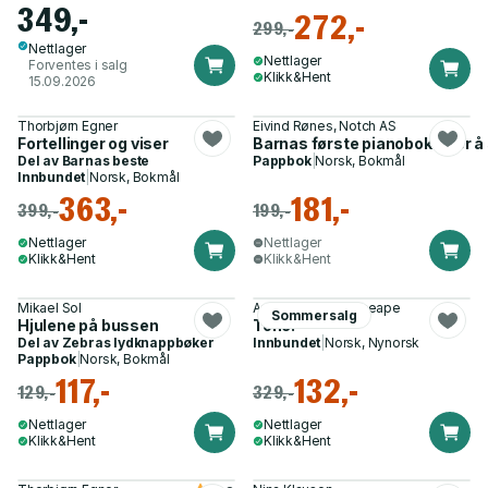
349,-
272,-
299,-
Nettlager
Nettlager
Forventes i salg
Klikk&Hent
15.09.2026
Thorbjørn Egner
Eivind Rønes, Notch AS
Fortellinger og viser
Barnas første pianobok - lær å s
Del av
Barnas beste
Pappbok
|
Norsk, Bokmål
Innbundet
|
Norsk, Bokmål
363,-
181,-
399,-
199,-
Nettlager
Nettlager
Klikk&Hent
Klikk&Hent
Mikael Sol
Ane Barmen, Skinkeape
Sommersalg
Hjulene på bussen
Tone!
Del av
Zebras lydknappbøker
Innbundet
|
Norsk, Nynorsk
Pappbok
|
Norsk, Bokmål
117,-
132,-
129,-
329,-
Nettlager
Nettlager
Klikk&Hent
Klikk&Hent