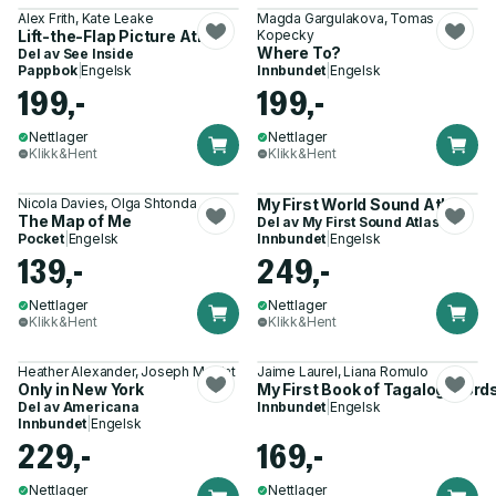
Alex Frith, Kate Leake
Magda Gargulakova, Tomas
Lift-the-Flap Picture Atlas
Kopecky
Where To?
Del av
See Inside
Pappbok
|
Engelsk
Innbundet
|
Engelsk
199,-
199,-
Nettlager
Nettlager
Klikk&Hent
Klikk&Hent
Nicola Davies, Olga Shtonda
My First World Sound Atlas
The Map of Me
Del av
My First Sound Atlas
Pocket
|
Engelsk
Innbundet
|
Engelsk
139,-
249,-
Nettlager
Nettlager
Klikk&Hent
Klikk&Hent
Heather Alexander, Joseph Moffat
Jaime Laurel, Liana Romulo
Only in New York
My First Book of Tagalog Word
Del av
Americana
Innbundet
|
Engelsk
Innbundet
|
Engelsk
229,-
169,-
Nettlager
Nettlager