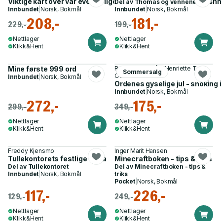
Viktige kart over vår eventyrlige jord - med massevis av spen
Del av
Thomas og vennene hans
Innbundet
|
Norsk, Bokmål
Innbundet
|
Norsk, Bokmål
208,-
181,-
229,-
199,-
Nettlager
Nettlager
Klikk&Hent
Klikk&Hent
Mine første 999 ord
Ragnhild Holmås, Henriette T.
Sommersalg
Osnes
Innbundet
|
Norsk, Bokmål
Ordenes gyselige jul - snoking 
Innbundet
|
Norsk, Bokmål
272,-
175,-
299,-
349,-
Nettlager
Nettlager
Klikk&Hent
Klikk&Hent
Freddy Kjensmo
Inger Marit Hansen
Tullekontorets festlige fakta
Minecraftboken - tips & triks
Del av
Tullekontoret
Del av
Minecraftboken - tips &
Innbundet
|
Norsk, Bokmål
triks
Pocket
|
Norsk, Bokmål
117,-
226,-
129,-
249,-
Nettlager
Nettlager
Klikk&Hent
Klikk&Hent