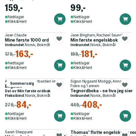
159,-
99,-
Nettlager
Nettlager
Klikk&Hent
Klikk&Hent
Jean Claude
Jane Bingham, Rachael Saunders
Mine første 1000 ord
Min første engelskbok
Innbundet
|
Norsk, Bokmål
Innbundet
|
Norsk, Bokmål
163,-
181,-
179,-
199,-
Nettlager
Nettlager
Klikk&Hent
Klikk&Hent
Andy Mansfield, Sebastien Iwohn
Sigrun Nygaard Moriggi, Anna
Sommersalg
Engelsk
Fiske og 1 annen
Tegnordboka - se hva jeg sier
Del av
Min første ordbok
Fleksibind
|
Norsk, Bokmål
Innbundet
|
Norsk, Bokmål
84,-
408,-
279,-
449,-
Nettlager
Nettlager
Klikk&Hent
Klikk&Hent
Sarah Sheppard
Thomas' flotte engelske og no