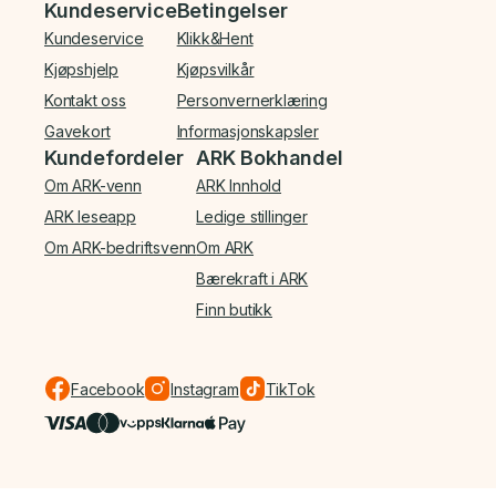
Bunnmeny
Kundeservice
Betingelser
Kundeservice
Klikk&Hent
Kjøpshjelp
Kjøpsvilkår
Kontakt oss
Personvernerklæring
Gavekort
Informasjonskapsler
Kundefordeler
ARK Bokhandel
Om ARK-venn
ARK Innhold
ARK leseapp
Ledige stillinger
Om ARK-bedriftsvenn
Om ARK
Bærekraft i ARK
Finn butikk
Facebook
Instagram
TikTok