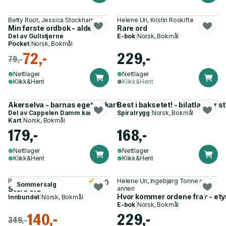
Betty Root, Jessica Stockham
Helene Uri, Kristin Roskifte
Min første ordbok - alder 5+
Rare ord
Del av
Gullstjerne
E-bok
|
Norsk, Bokmål
Pocket
|
Norsk, Bokmål
72,-
229,-
79,-
Nettlager
Nettlager
Klikk&Hent
Klikk&Hent
Akerselva - barnas eget turkart
Best i baksetet! - bilatlas for 
Del av
Cappelen Damm kart
Spiralrygg
|
Norsk, Bokmål
Kart
|
Norsk, Bokmål
179,-
168,-
Nettlager
Nettlager
Klikk&Hent
Klikk&Hent
Ronny Haugeland
Helene Uri, Ingebjørg Tonne og 1
5.0
Sommersalg
Store ord
annen
Hvor kommer ordene fra? - ety
Innbundet
|
Norsk, Bokmål
E-bok
|
Norsk, Bokmål
140,-
229,-
349,-