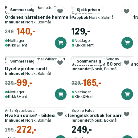
Ragnhild Holmås, Henriette T.
Ingela P. Arrhenius
Sommersalg
Sjekk prisen
Osnes
Dyreatlas
Ordenes hårreisende hemmeligheter - absurde avsløringer fra 
Pappbok
|
Norsk, Bokmål
Innbundet
|
Norsk, Bokmål
140,-
129,-
349,-
Nettlager
Nettlager
Klikk&Hent
Klikk&Hent
Emily Hawkins, Rachel Williams og
Helene Uri, Victoria Sandøy
Sommersalg
Sommersalg
1 annen
Jorden rundt på 80 ord - og an
Dyreliv jorden rundt
Innbundet
|
Norsk, Bokmål
Innbundet
|
Norsk, Bokmål
99,-
165,-
329,-
329,-
Nettlager
Nettlager
Klikk&Hent
Klikk&Hent
Anita Bijsterbosch
Sophie Fatus
Hva kan du se? - bildeordbok for de minste
Engelsk ordbok for barn
Innbundet
|
Norsk, Bokmål
Innbundet
|
Norsk, Bokmål
272,-
249,-
299,-