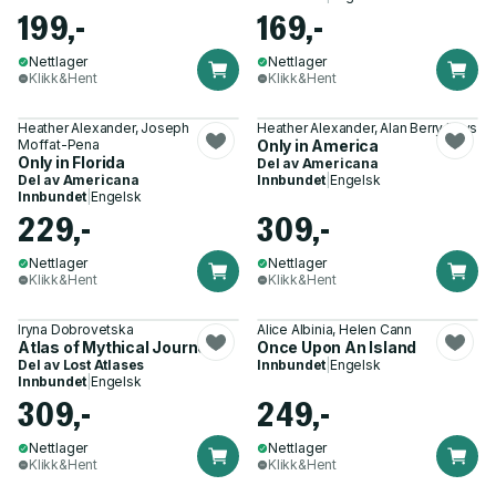
199,-
169,-
Nettlager
Nettlager
Klikk&Hent
Klikk&Hent
Heather Alexander, Joseph
Heather Alexander, Alan Berry Rhys
Moffat-Pena
Only in America
Only in Florida
Del av
Americana
Del av
Americana
Innbundet
|
Engelsk
Innbundet
|
Engelsk
229,-
309,-
Nettlager
Nettlager
Klikk&Hent
Klikk&Hent
Iryna Dobrovetska
Alice Albinia, Helen Cann
Atlas of Mythical Journeys
Once Upon An Island
Del av
Lost Atlases
Innbundet
|
Engelsk
Innbundet
|
Engelsk
309,-
249,-
Nettlager
Nettlager
Klikk&Hent
Klikk&Hent