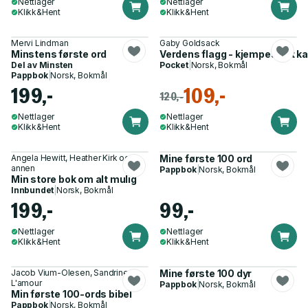
Nettlager
Nettlager
Klikk&Hent
Klikk&Hent
Mervi Lindman
Gaby Goldsack
Minstens første ord
Verdens flagg - kjempestort ka
Del av
Minsten
Pocket
|
Norsk, Bokmål
Pappbok
|
Norsk, Bokmål
199,-
109,-
120,-
Nettlager
Nettlager
Klikk&Hent
Klikk&Hent
Angela Hewitt, Heather Kirk og 1
Mine første 100 ord
annen
Pappbok
|
Norsk, Bokmål
Min store bok om alt mulig
Innbundet
|
Norsk, Bokmål
199,-
99,-
Nettlager
Nettlager
Klikk&Hent
Klikk&Hent
Jacob Vium-Olesen, Sandrine
Mine første 100 dyr
L'amour
Pappbok
|
Norsk, Bokmål
Min første 100-ords bibel
Pappbok
|
Norsk, Bokmål