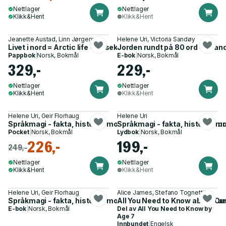
Nettlager
Nettlager
Klikk&Hent
Klikk&Hent
Jeanette Austad, Linn Jørgensen
Helene Uri, Victoria Sandøy
Livet i nord = Arctic life - på seks språk = in six languages
Jorden rundt på 80 ord - og an
Pappbok
|
Norsk, Bokmål
E-bok
|
Norsk, Bokmål
329,-
229,-
Nettlager
Nettlager
Klikk&Hent
Klikk&Hent
Helene Uri, Geir Florhaug
Helene Uri
Språkmagi - fakta, historie, moro, kunnskap, grammatikk, ku
Språkmagi - fakta, historie, 
Pocket
|
Norsk, Bokmål
Lydbok
|
Norsk, Bokmål
226,-
199,-
249,-
Nettlager
Nettlager
Klikk&Hent
Klikk&Hent
Helene Uri, Geir Florhaug
Alice James, Stefano Tognetti
Språkmagi - fakta, historie, moro, kunnskap, grammatikk, ku
All You Need to Know about Our
E-bok
|
Norsk, Bokmål
Del av
All You Need to Know by
Age 7
Innbundet
|
Engelsk