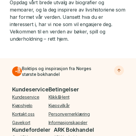
Oppdag vårt brede utvalg av biografier og
memoarer, og la deg inspirere av livshistoriene som
har formet vår verden. Uansett hva du er
interessert i, har vi noe som vil engasjere deg.
Velkommen til en verden av bøker, spill og
underholdning – rett hjem.
Boktips og inspirasjon fra Norges
største bokhandel
Bunnmeny
Kundeservice
Betingelser
Kundeservice
Klikk&Hent
Kjøpshjelp
Kjøpsvilkår
Kontakt oss
Personvernerklæring
Gavekort
Informasjonskapsler
Kundefordeler
ARK Bokhandel