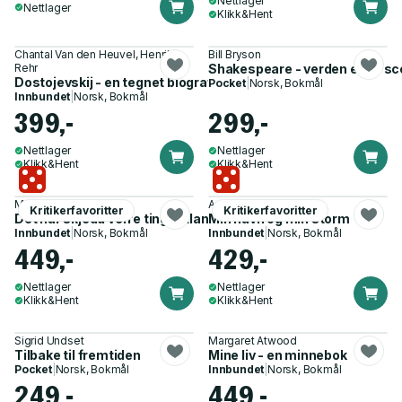
Nettlager
Nettlager
Klikk&Hent
Chantal Van den Heuvel, Henrik
Bill Bryson
Rehr
Shakespeare - verden er en s
Dostojevskij - en tegnet biografi
Pocket
|
Norsk, Bokmål
Innbundet
|
Norsk, Bokmål
399,-
299,-
Nettlager
Nettlager
Klikk&Hent
Klikk&Hent
Marte Michelet
Arundhati Roy
Kritikerfavoritter
Kritikerfavoritter
Det har skjedd verre ting i utlandet - scener fra et farskap
Min havn og min storm
Innbundet
|
Norsk, Bokmål
Innbundet
|
Norsk, Bokmål
449,-
429,-
Nettlager
Nettlager
Klikk&Hent
Klikk&Hent
Sigrid Undset
Margaret Atwood
Tilbake til fremtiden
Mine liv - en minnebok
Pocket
|
Norsk, Bokmål
Innbundet
|
Norsk, Bokmål
249,-
449,-