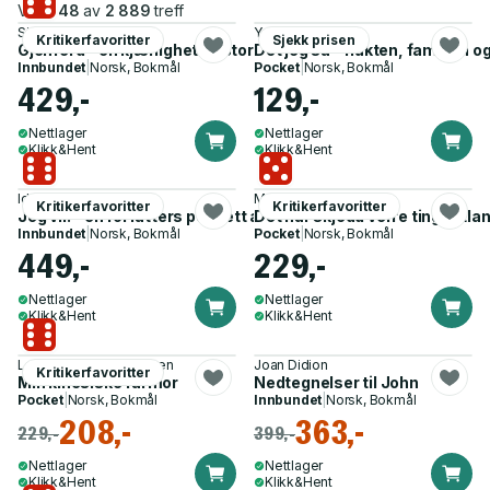
Viser
48
av
2 889
treff
Siri Hustvedt
Yama Wolasmal
Kritikerfavoritter
Sjekk prisen
Gjenferd - en kjærlighetshistorie
Det jeg så - flukten, familien o
Innbundet
|
Norsk, Bokmål
Pocket
|
Norsk, Bokmål
429,-
129,-
Nettlager
Nettlager
Klikk&Hent
Klikk&Hent
Ida Jessen
Marte Michelet
Kritikerfavoritter
Kritikerfavoritter
Jeg vil! - en forfatters portrett av Sigrid Undset
Det har skjedd verre ting i utla
Innbundet
|
Norsk, Bokmål
Pocket
|
Norsk, Bokmål
449,-
229,-
Nettlager
Nettlager
Klikk&Hent
Klikk&Hent
Lars Saabye Christensen
Joan Didion
Kritikerfavoritter
Min kinesiske farmor
Nedtegnelser til John
Pocket
|
Norsk, Bokmål
Innbundet
|
Norsk, Bokmål
208,-
363,-
229,-
399,-
Nettlager
Nettlager
Klikk&Hent
Klikk&Hent