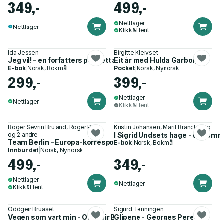
349,-
499,-
Nettlager
Nettlager
Klikk&Hent
Ida Jessen
Birgitte Kleivset
Jeg vil! - en forfatters portrett av Sigrid Undset
Eit år med Hulda Garborg
E-bok
|
Norsk, Bokmål
Pocket
|
Norsk, Nynorsk
299,-
399,-
Nettlager
Nettlager
Klikk&Hent
Roger Sevrin Bruland, Roger Pihl
Kristin Johansen, Marit Brandtsegg
og 2 andre
I Sigrid Undsets hage - velkom
Team Berlin - Europa-korrespondent 2019-2023
E-bok
|
Norsk, Bokmål
Innbundet
|
Norsk, Nynorsk
499,-
349,-
Nettlager
Nettlager
Klikk&Hent
Oddgeir Bruaset
Sigurd Tenningen
Vegen som vart min - Oddgeir Bruaset ser tilbake
Glipene - Georges Perec