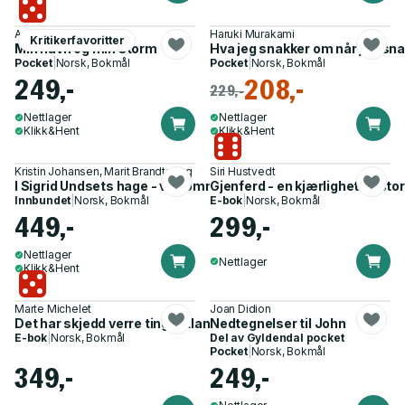
Arundhati Roy
Haruki Murakami
Kritikerfavoritter
Min havn og min storm
Hva jeg snakker om når jeg sn
Pocket
|
Norsk, Bokmål
Pocket
|
Norsk, Bokmål
249,-
208,-
229,-
Nettlager
Nettlager
Klikk&Hent
Klikk&Hent
Kristin Johansen, Marit Brandtsegg
Siri Hustvedt
I Sigrid Undsets hage - velkommen til Bjerkebæk
Gjenferd - en kjærlighetshistor
Innbundet
|
Norsk, Bokmål
E-bok
|
Norsk, Bokmål
449,-
299,-
Nettlager
Nettlager
Klikk&Hent
Marte Michelet
Joan Didion
Det har skjedd verre ting i utlandet - scener fra et farskap
Nedtegnelser til John
E-bok
|
Norsk, Bokmål
Del av
Gyldendal pocket
Pocket
|
Norsk, Bokmål
349,-
249,-