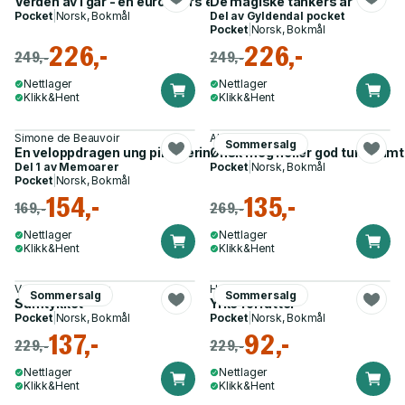
Verden av i går - en europeers erindringer
De magiske tankers år
Pocket
|
Norsk, Bokmål
Del av
Gyldendal pocket
Pocket
|
Norsk, Bokmål
226,-
226,-
249,-
249,-
Nettlager
Nettlager
Klikk&Hent
Klikk&Hent
Simone de Beauvoir
Alf van der Hagen
Sommersalg
En veloppdragen ung pikes erindringer
Ønsk meg heller god tur - sam
Del 1 av
Memoarer
Pocket
|
Norsk, Bokmål
Pocket
|
Norsk, Bokmål
154,-
135,-
169,-
269,-
Nettlager
Nettlager
Klikk&Hent
Klikk&Hent
Vanessa Springora
Haruki Murakami
Sommersalg
Sommersalg
Samtykket
Yrke forfatter
Pocket
|
Norsk, Bokmål
Pocket
|
Norsk, Bokmål
137,-
92,-
229,-
229,-
Nettlager
Nettlager
Klikk&Hent
Klikk&Hent