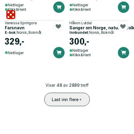
Nettlager
Nettlager
Klikk&Hent
Klikk&Hent
Vanessa Springora
Håkon Lutdal
Farsnavn
Sanger om Norge, natur og folk,
E-bok
|
Norsk, Bokmål
Innbundet
|
Norsk, Bokmål
329,-
300,-
Nettlager
Nettlager
Klikk&Hent
Viser
48
av
2889
treff
Last inn flere