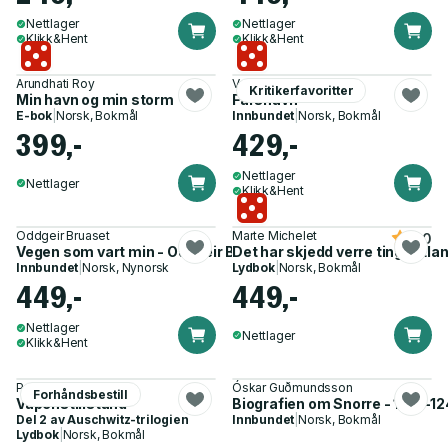
Nettlager
Nettlager
Klikk&Hent
Klikk&Hent
Arundhati Roy
Vanessa Springora
Kritikerfavoritter
Min havn og min storm
Farsnavn
E-bok
|
Norsk, Bokmål
Innbundet
|
Norsk, Bokmål
399,-
429,-
Nettlager
Nettlager
Klikk&Hent
Oddgeir Bruaset
Marte Michelet
5.0
Vegen som vart min - Oddgeir Bruaset ser tilbake
Det har skjedd verre ting i utla
Innbundet
|
Norsk, Nynorsk
Lydbok
|
Norsk, Bokmål
449,-
449,-
Nettlager
Nettlager
Klikk&Hent
Primo Levi
Óskar Guðmundsson
Forhåndsbestill
Våpenstillstand
Biografien om Snorre - 1179-12
Del 2 av
Auschwitz-trilogien
Innbundet
|
Norsk, Bokmål
Lydbok
|
Norsk, Bokmål