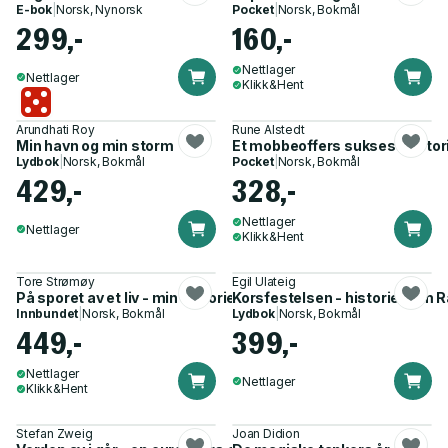
E-bok
|
Norsk, Nynorsk
Pocket
|
Norsk, Bokmål
299,-
160,-
Nettlager
Nettlager
Klikk&Hent
Arundhati Roy
Rune Alstedt
Min havn og min storm
Et mobbeoffers suksesshistorie
Lydbok
|
Norsk, Bokmål
Pocket
|
Norsk, Bokmål
429,-
328,-
Nettlager
Nettlager
Klikk&Hent
Tore Strømøy
Egil Ulateig
På sporet av et liv - min historie
Korsfestelsen - historien om 
Innbundet
|
Norsk, Bokmål
Lydbok
|
Norsk, Bokmål
449,-
399,-
Nettlager
Nettlager
Klikk&Hent
Stefan Zweig
Joan Didion