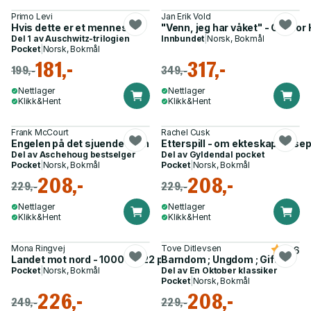
Primo Levi
Jan Erik Vold
Hvis dette er et menneske
"Venn, jeg har våket" - Gunvo
Del 1 av
Auschwitz-trilogien
Innbundet
|
Norsk, Bokmål
Pocket
|
Norsk, Bokmål
181,-
317,-
199,-
349,-
Nettlager
Nettlager
Klikk&Hent
Klikk&Hent
Frank McCourt
Rachel Cusk
Engelen på det sjuende trinn
Etterspill - om ekteskap og se
Del av
Aschehoug bestselger
Del av
Gyldendal pocket
Pocket
|
Norsk, Bokmål
Pocket
|
Norsk, Bokmål
208,-
208,-
229,-
229,-
Nettlager
Nettlager
Klikk&Hent
Klikk&Hent
Mona Ringvej
Tove Ditlevsen
4.6
Landet mot nord - 1000 år : 22 personer : én historie
Barndom ; Ungdom ; Gift
Pocket
|
Norsk, Bokmål
Del av
En Oktober klassiker
Pocket
|
Norsk, Bokmål
226,-
208,-
249,-
229,-