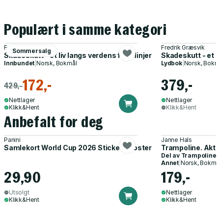
Populært i samme kategori
Fredrik Græsvik
Fredrik Græsvik
Sommersalg
Skadeskutt - et liv langs verdens frontlinjer
Skadeskutt - et l
Innbundet
|
Norsk, Bokmål
Lydbok
|
Norsk, Bokm
172,-
379,-
429,-
Nettlager
Nettlager
Klikk&Hent
Klikk&Hent
Anbefalt for deg
Panini
Janne Hals
Samlekort World Cup 2026 Sticker Booster
Trampoline. Akti
Del av
Trampoline
Annet
|
Norsk, Bokmå
29,90
179,-
Utsolgt
Nettlager
Klikk&Hent
Klikk&Hent