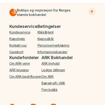
Boktips og inspirasjon fra Norges
største bokhandel
Bunnmeny
Kundeservice
Betingelser
Kundeservice
Klikk&Hent
Kjøpshjelp
Kjøpsvilkår
Kontakt oss
Personvernerklæring
Gavekort
Informasjonskapsler
Kundefordeler
ARK Bokhandel
Om ARK-venn
ARK Innhold
ARK leseapp
Ledige stillinger
Om ARK-bedriftsvenn
Om ARK
Bærekraft i ARK
Finn butikk