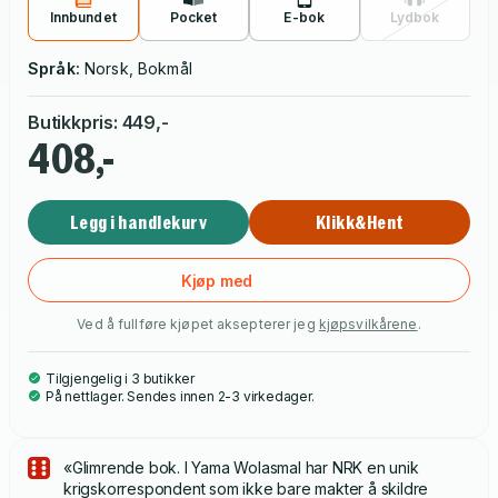
Innbundet
Pocket
E-bok
Lydbok
Språk:
Norsk, Bokmål
Butikkpris
:
449
,-
408,-
Legg i handlekurv
Klikk&Hent
Kjøp med
Ved å fullføre kjøpet aksepterer jeg
kjøpsvilkårene
.
Tilgjengelig i 3 butikker
På nettlager. Sendes innen 2-3 virkedager.
«Glimrende bok. I Yama Wolasmal har NRK en unik
krigskorrespondent som ikke bare makter å skildre