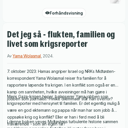
Forhåndsvisning
Det jeg så - flukten, familien og
livet som krigsreporter
Av
Yama Wolasmal
,
2024
.
7. oktober 2023: Hamas angriper Israel og NRKs Midtøsten-
korrespondent Yama Wolasmal reiser fra familien for å
rapportere løpende fra krigen. I en konflikt som også er en
kamp om sannheten, hvilke avveininger må han gjøre i
Mens Gaza-krigen herjer, balanserer Yama jobben som
jobben som journalist? Hvilke dilemmaer står han overfor?
krigsreporter med hensynet til familien. Er det egentlig mulig å
være en god ektemann og pappa når man har som jobb å
oppsøke krig og konflikt? Eller er han i ferd med å bli
I denne boken veves Midtøstens turbulente historie sammen
fraværende - som sin egen far?