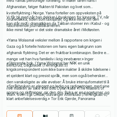
med Yamas personlige fortelling. Vi møter faren hans i
Afghanistan, følger flukten til Pakistan og livet som
kvoteflyktning i Norge. Yama forteller om oppveksten på
Vi får bli med når han dekker Libyakrigen for kinesisk TV, når
Grünerløkka, tiden som taxisjåfør, og ikke minst om den
han står midt i dramatikken da Taliban stormer inn i Kabul - og
fascinerende journalistkarrieren.
ikke minst følger vi det siste dramatiske året i Midtøsten.
«Yama Wolasmal veksler mellom å rapportere om krigen i
Gaza og å fortelle historien om hans egen bakgrunn som
afghansk flyktning. Det er en fruktbar kombinasjon. Bedre enn
mange vet han hva familieliv i krig innebærer.» Inger
«Glimrende bok. I Yama Wolasmal har NRK en unik
Bentzrud, Dagbladet (Terningkast 5)
krigskorrespondent som ikke bare makter å skildre lidelsene i
et sjeldent klart og presist språk, men som også behersker
den vanskeligste av alle øvelser: Å bruke intervjuformatet til å
«Språkbruken er elegant og ledig og redigeringen, med sine
rive masken av slike som Bob Dylan kalte «The Masters of
sprang og skiftninger, gir den driv. Boka er en pageturner, og
War». Sven Egil Omdal, Stavanger Aftenblad (Terningkast 6)
klart anbefalelsesverdig.» Tor Erik Gjerde, Panorama