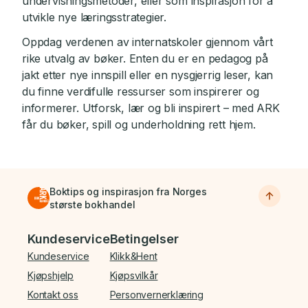
undervisningsmetoder, eller som inspirasjon for å
utvikle nye læringsstrategier.
Oppdag verdenen av internatskoler gjennom vårt
rike utvalg av bøker. Enten du er en pedagog på
jakt etter nye innspill eller en nysgjerrig leser, kan
du finne verdifulle ressurser som inspirerer og
informerer. Utforsk, lær og bli inspirert – med ARK
får du bøker, spill og underholdning rett hjem.
Boktips og inspirasjon fra Norges
største bokhandel
Bunnmeny
Kundeservice
Betingelser
Kundeservice
Klikk&Hent
Kjøpshjelp
Kjøpsvilkår
Kontakt oss
Personvernerklæring