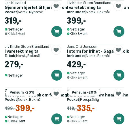
Jan Kløvstad
Liv Kristin Steen Brundtland
Gjennom hjertet til hjernen - om folkehøgskolen, Viggo Ullmann
I varetekt meg ta
Pocket
|
Norsk, Nynorsk
Innbundet
|
Norsk, Bokmål
319,-
399,-
Nettlager
Nettlager
Klikk&Hent
Klikk&Hent
Liv Kristin Steen Brundtland
Jens Olai Jenssen
I varetekt meg ta
I storm for frihet - Sagatun fo
E-bok
|
Norsk, Bokmål
Innbundet
|
Norsk, Bokmål
279,-
429,-
Nettlager
Nettlager
Klikk&Hent
Øyvind Brandt
Hilde Gunn Slottemo
Pensum -20%
Pensum -20%
Uten fasit - en bok om folkehøgskolepedagogisk tenkning
Barn som gikk «fra haand til h
Pocket
|
Norsk, Bokmål
Pocket
|
Flerspråklig
399,-
335,-
499,-
419,-
Nettlager
Nettlager
Klikk&Hent
Klikk&Hent