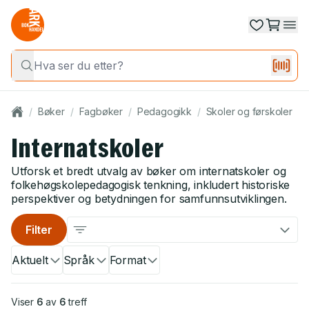
/
Bøker
/
Fagbøker
/
Pedagogikk
/
Skoler og førskoler
/
Internatskoler
Utforsk et bredt utvalg av bøker om internatskoler og
folkehøgskolepedagogisk tenkning, inkludert historiske
perspektiver og betydningen for samfunnsutviklingen.
Filter
Aktuelt
Språk
Format
Viser
6
av
6
treff