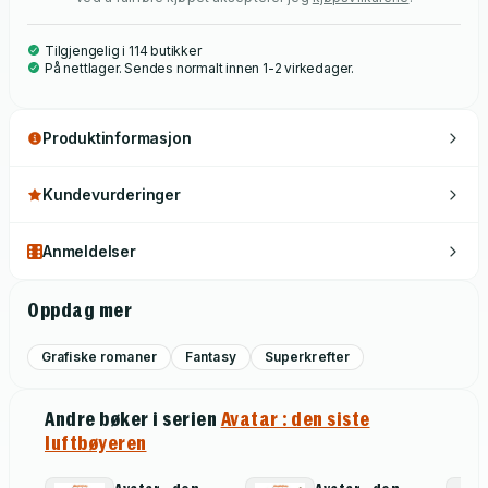
Tilgjengelig i 114 butikker
På nettlager. Sendes normalt innen 1-2 virkedager.
Produktinformasjon
Kundevurderinger
Anmeldelser
Oppdag mer
Grafiske romaner
Fantasy
Superkrefter
Andre bøker i serien
Avatar : den siste
luftbøyeren