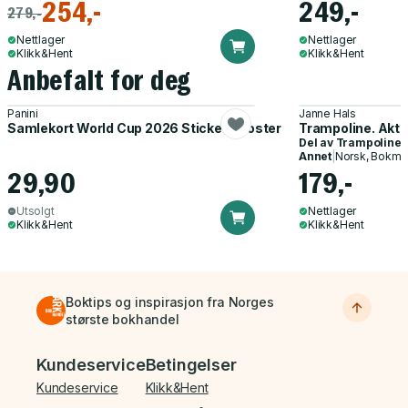
254,-
249,-
279,-
Nettlager
Nettlager
Klikk&Hent
Klikk&Hent
Anbefalt for deg
Panini
Janne Hals
Samlekort World Cup 2026 Sticker Booster
Trampoline. Akti
Del av
Trampoline
Annet
|
Norsk, Bokmå
29,90
179,-
Utsolgt
Nettlager
Klikk&Hent
Klikk&Hent
Boktips og inspirasjon fra Norges
største bokhandel
Bunnmeny
Kundeservice
Betingelser
Kundeservice
Klikk&Hent