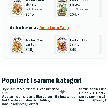
Avatar - den
Avatar - den
siste
siste
luftbøyeren
luftbøyeren
Bok 1 i serien
Bok 3 i serien
254,-
254,-
Andre bøker av
Gene Luen Yang
Avatar: The
Avatar: The
Last
Last
Airbender--The
Airbender--The
349,-
349,-
Promise
Search
Omnibus
Omnibus
Populært i samme kategori
Bryan Konietzko, Michael Dante DiMartino og 1
Samuel Sattin, Gurihir
annen
Unico - 3 : Bort
Avatar - den siste luftbøyeren - 6 : Ubalanse
Del av
Comix nivå 5
Del 6 av
Avatar : den siste luftbøyeren
Innbundet
|
Norsk, B
Innbundet
|
Norsk, Bokmål