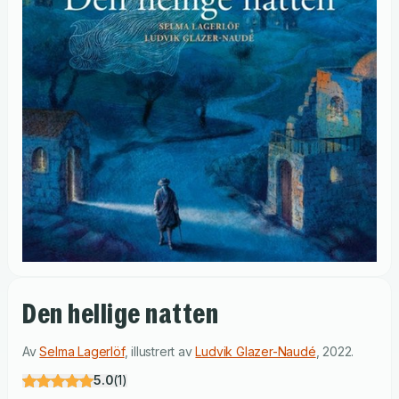
Den hellige natten
Av
Selma Lagerlöf
,
illustrert av
Ludvik Glazer-Naudé
,
2022
.
5.0
(
1
)