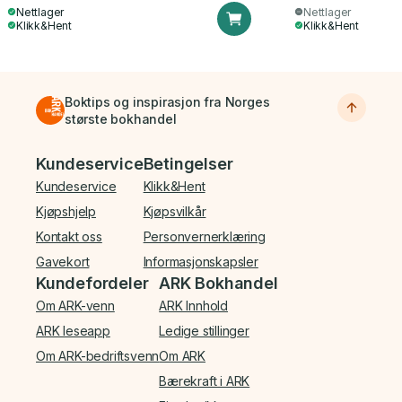
Nettlager
Nettlager
Klikk&Hent
Klikk&Hent
Boktips og inspirasjon fra Norges
største bokhandel
Bunnmeny
Kundeservice
Betingelser
Kundeservice
Klikk&Hent
Kjøpshjelp
Kjøpsvilkår
Kontakt oss
Personvernerklæring
Gavekort
Informasjonskapsler
Kundefordeler
ARK Bokhandel
Om ARK-venn
ARK Innhold
ARK leseapp
Ledige stillinger
Om ARK-bedriftsvenn
Om ARK
Bærekraft i ARK