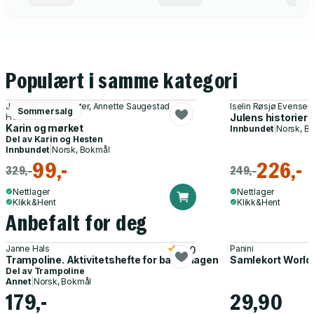
Populært i samme kategori
Janne-Camilla Lyster, Annette Saugestad
Iselin Røsjø Evensen
Sommersalg
Helland
Julens historier 
Karin og mørket
Innbundet
|
Norsk, B
Del av
Karin og Hesten
Innbundet
|
Norsk, Bokmål
99,-
226,-
329,-
249,-
Nettlager
Nettlager
Klikk&Hent
Klikk&Hent
Anbefalt for deg
Janne Hals
Panini
5.0
Trampoline. Aktivitetshefte for barnehagen
Samlekort World
Del av
Trampoline
Annet
|
Norsk, Bokmål
179,-
29,90