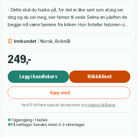
- Dette skal du huske på, for det er like sant som at jeg ser
deg og du ser meg, sier farmor til vesle Selma en julaften de
begge må være hjemme fra kirken. Hun forteller historien om
mannen som leter etter ild og varme til sitt nyfødte barn - i den
magiske natten hvor det ikke kan skje noe ondt.
Innbundet
Norsk, Bokmål
Juleklassikeren av Selma Lagerlöf presenteres her som
bildebok for både barn og voksne, storslått illustrert av
249,-
kunstneren Ludvik Glazer-Naudé.
Legg i handlekurv
Klikk&Hent
Kjøp med
Ved å fullføre kjøpet aksepterer jeg
kjøpsvilkårene
.
Tilgjengelig i 1 butikk
På nettlager. Sendes innen 2-3 virkedager