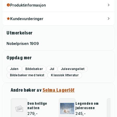
Produktinformasjon
Kundevurderinger
Utmerkelser
Nobelprisen
1909
Oppdag mer
Julen
Bildebøker
Jul
Juleevangeliet
Bildebøker med tekst
Klassisk litteratur
Andre bøker av
Selma Lagerlöf
Den hellige
Legenden om
natten
julerosene
279,-
245,-