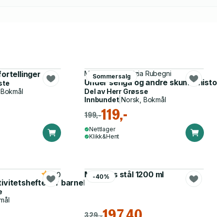
fortellinger
Max Brallier, Letizia Rubegni
Sommersalg
Under senga og andre skumle histo
ste
 Bokmål
Del av
Herr Grøsse
Innbundet
|
Norsk, Bokmål
119,-
199,-
Nettlager
Klikk&Hent
Matboks stål 1200 ml
5.0
-40%
tivitetshefte for barnehagen
e
mål
197,40
329,-