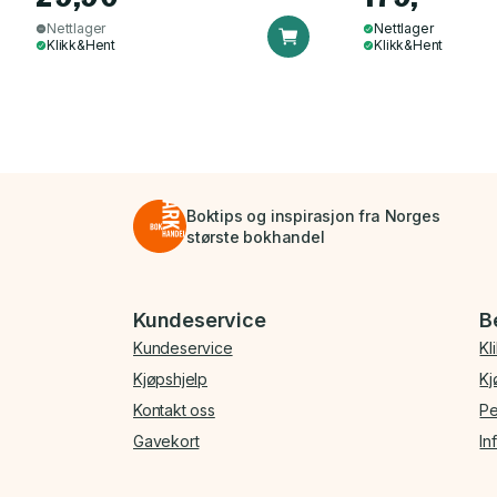
Nettlager
Nettlager
Klikk&Hent
Klikk&Hent
Boktips og inspirasjon fra Norges
største bokhandel
Bunnmeny
Kundeservice
B
Kundeservice
Kl
Kjøpshjelp
Kj
Kontakt oss
Pe
Gavekort
In