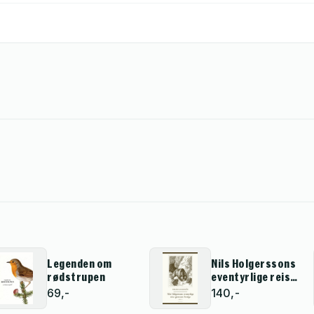
Legenden om
Nils Holgerssons
rødstrupen
eventyrlige reise
gjennom Sverige
69,-
140,-