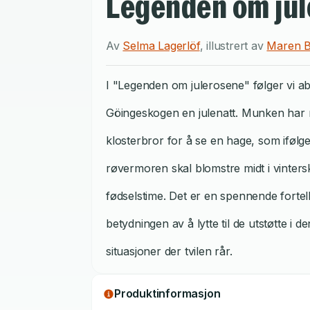
Legenden om ju
Av
Selma Lagerlöf
,
illustrert av
Maren B
I "Legenden om julerosene" følger vi 
Göingeskogen en julenatt. Munken har r
klosterbror for å se en hage, som ifølg
røvermoren skal blomstre midt i vinters
fødselstime. Det er en spennende fortel
betydningen av å lytte til de utstøtte i 
situasjoner der tvilen rår.
Produktinformasjon