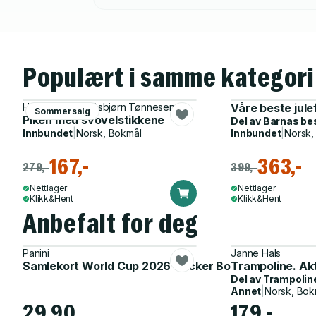
Populært i samme kategori
H.C. Andersen, Asbjørn Tønnesen
Våre beste jule
Sommersalg
Piken med svovelstikkene
Del av
Barnas be
Innbundet
|
Norsk, Bokmål
Innbundet
|
Norsk,
167,-
363,-
279,-
399,-
Nettlager
Nettlager
Klikk&Hent
Klikk&Hent
Anbefalt for deg
Panini
Janne Hals
Samlekort World Cup 2026 Sticker Booster
Trampoline. Ak
Del av
Trampolin
Annet
|
Norsk, Bok
29,90
179,-