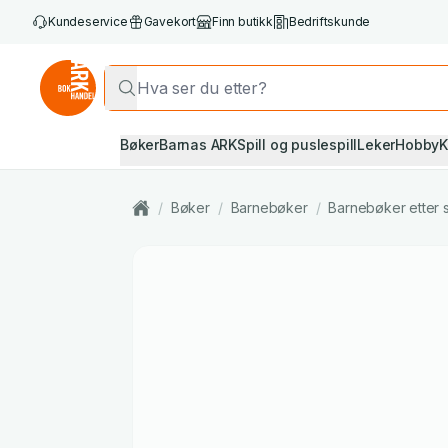
Kundeservice
Gavekort
Finn butikk
Bedriftskunde
Bøker
Barnas ARK
Spill og puslespill
Leker
Hobby
K
/
Bøker
/
Barnebøker
/
Barnebøker etter 