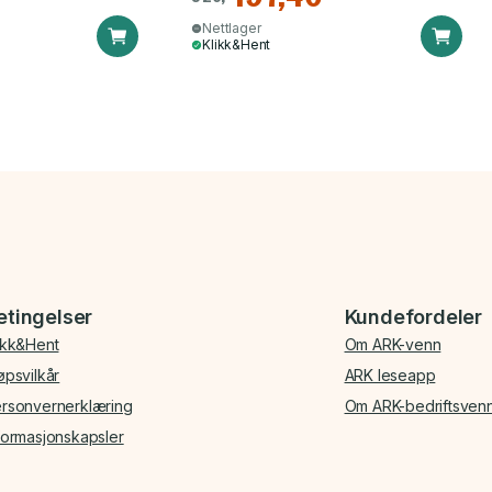
Nettlager
Klikk&Hent
etingelser
Kundefordeler
ikk&Hent
Om ARK-venn
øpsvilkår
ARK leseapp
rsonvernerklæring
Om ARK-bedriftsven
formasjonskapsler