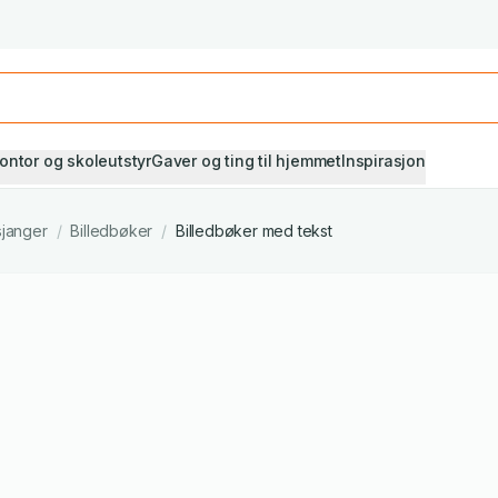
Studiestart! Alle* pensumbøker -20%
Se utvalget her
ontor og skoleutstyr
Gaver og ting til hjemmet
Inspirasjon
sjanger
/
Billedbøker
/
Billedbøker med tekst