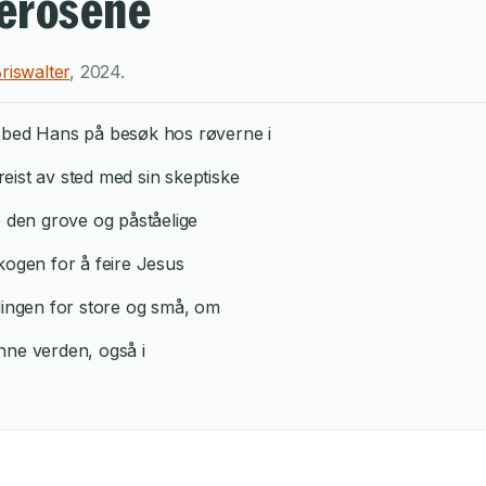
lerosene
riswalter
,
2024
.
abbed Hans på besøk hos røverne i
eist av sted med sin skeptiske
e den grove og påståelige
kogen for å feire Jesus
lingen for store og små, om
denne verden, også i