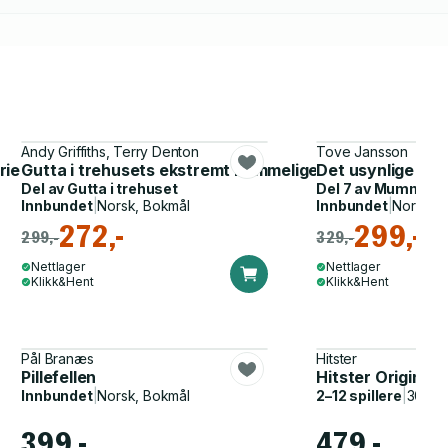
Andy Griffiths, Terry Denton
Tove Jansson
rier
Gutta i trehusets ekstremt hemmelige historier
Det usynlige bar
Del av
Gutta i trehuset
Del 7 av
Mummibø
Innbundet
|
Norsk, Bokmål
Innbundet
|
Norsk, 
272,-
299,-
299,-
329,-
Nettlager
Nettlager
Klikk&Hent
Klikk&Hent
Pål Branæs
Hitster
Pillefellen
Hitster Original
Innbundet
|
Norsk, Bokmål
2–12 spillere
|
30–60
399,-
479,-