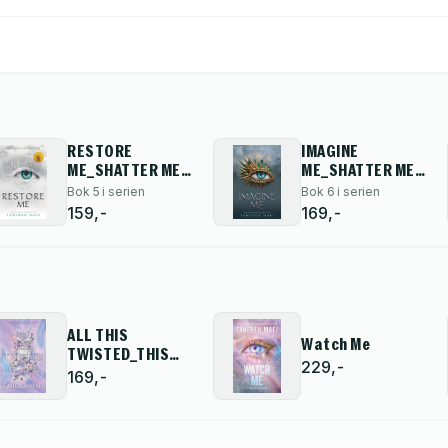
RESTORE
IMAGINE
ME_SHATTER ME
ME_SHATTER ME
PB
PB
Bok 5 i serien
Bok 6 i serien
159,-
169,-
ALL THIS
Watch Me
TWISTED_THIS
229,-
WOVEN PB
169,-