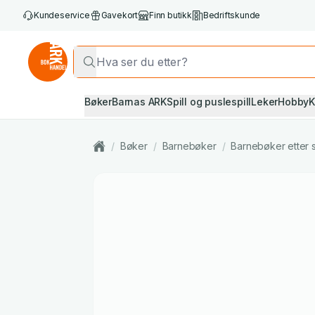
Kundeservice
Gavekort
Finn butikk
Bedriftskunde
Bøker
Barnas ARK
Spill og puslespill
Leker
Hobby
K
/
Bøker
/
Barnebøker
/
Barnebøker etter 