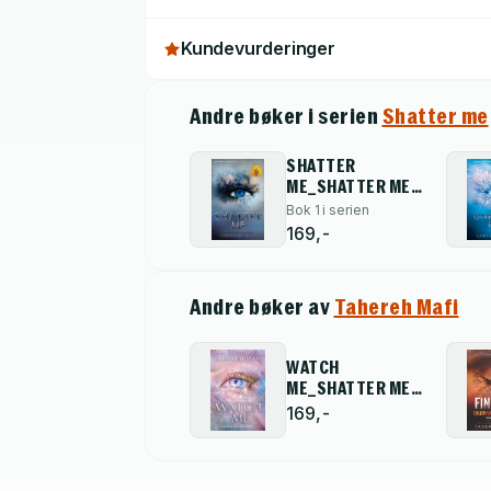
Kundevurderinger
Andre bøker i serien
Shatter me
SHATTER
ME_SHATTER ME
PB
Bok 1 i serien
169,-
Andre bøker av
Tahereh Mafi
WATCH
ME_SHATTER ME
NEW RE1 PB
169,-