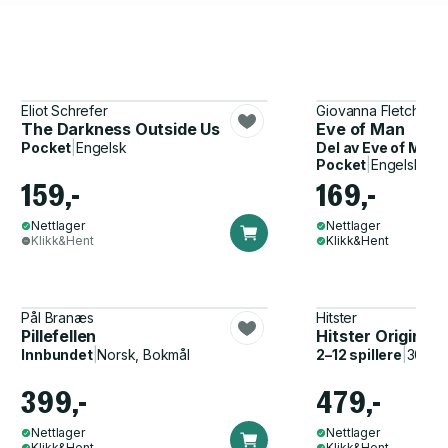
Eliot Schrefer
Giovanna Fletcher, 
The Darkness Outside Us
Eve of Man
Pocket
|
Engelsk
Del av
Eve of Man T
Pocket
|
Engelsk
159,-
169,-
Nettlager
Nettlager
Klikk&Hent
Klikk&Hent
Pål Branæs
Hitster
Pillefellen
Hitster Original
Innbundet
|
Norsk, Bokmål
2–12 spillere
|
30–60
399,-
479,-
Nettlager
Nettlager
Klikk&Hent
Klikk&Hent