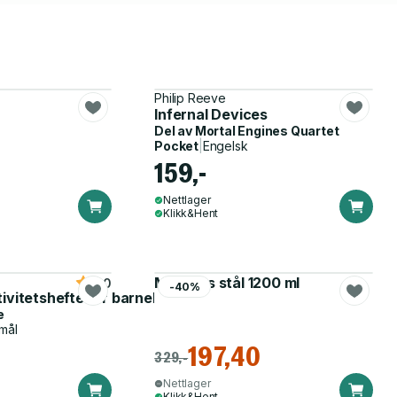
Philip Reeve
Infernal Devices
Del av
Mortal Engines Quartet
Pocket
|
Engelsk
159,-
Nettlager
Klikk&Hent
Matboks stål 1200 ml
5.0
-40%
tivitetshefte for barnehagen
e
mål
197,40
329,-
Nettlager
Klikk&Hent