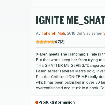
IGNITE ME_SHA
Av
Tahereh Mafi
,
2018
.
Del 3 av serien
4.7
(
3
)
X-Men meets The Handmaid's Tale in the 
But that won't keep her from trying to
THE SHATTER ME SERIES:"Dangerous, sexy
Fallen series"Tahereh Mafi's bold, inve
Peculiar Children"IGNITE ME really does
which has been published in over 30 la
overcaffeinated and stuck in a book. F
Produktinformasjon