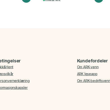
etingelser
Kundefordeler
ikk&Hent
Om ARK-venn
øpsvilkår
ARK leseapp
rsonvernerklæring
Om ARK-bedriftsven
formasjonskapsler