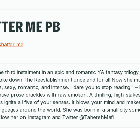
TTER ME PB
Shatter me
.
third instalment in an epic and romantic YA fantasy trilogy
 take down The Reestablishment once and for all.Now she mu
, romantic, and intense. I dare you to stop reading." – Kami
ntive prose crackles with raw emotion. A thrilling, high-stak
 ignite all five of your senses. It blows your mind and mak
nguages around the world. She was born in a small city some
ollow her on Instagram and Twitter @TaherehMafi