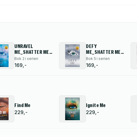
UNRAVEL
DEFY
ME_SHATTER ME
ME_SHATTER ME
PB
PB
Bok 2 i serien
Bok 5 i serien
169,-
169,-
Find Me
Ignite Me
229,-
229,-