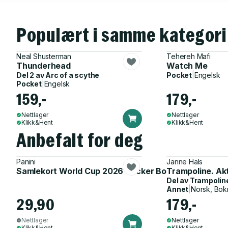
Populært i samme kategori
Neal Shusterman
Tehereh Mafi
Thunderhead
Watch Me
Del 2 av
Arc of a scythe
Pocket
|
Engelsk
Pocket
|
Engelsk
159,-
179,-
Nettlager
Nettlager
Klikk&Hent
Klikk&Hent
Anbefalt for deg
Panini
Janne Hals
Samlekort World Cup 2026 Sticker Booster
Trampoline. Ak
Del av
Trampolin
Annet
|
Norsk, Bok
29,90
179,-
Nettlager
Nettlager
Klikk&Hent
Klikk&Hent