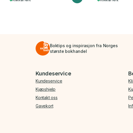
Boktips og inspirasjon fra Norges
største bokhandel
Bunnmeny
Kundeservice
B
Kundeservice
Kl
Kjøpshjelp
Kj
Kontakt oss
Pe
Gavekort
In