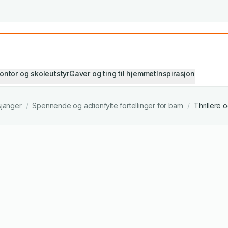
Studiestart! Alle* pensumbøker -20%
Se utvalget her
ontor og skoleutstyr
Gaver og ting til hjemmet
Inspirasjon
sjanger
/
Spennende og actionfylte fortellinger for barn
/
Thrillere 